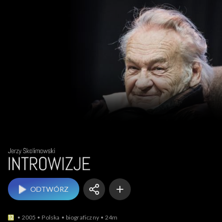
Introwizje – Jerz
ODTWÓRZ
2005
Polska
biograficzny
24m