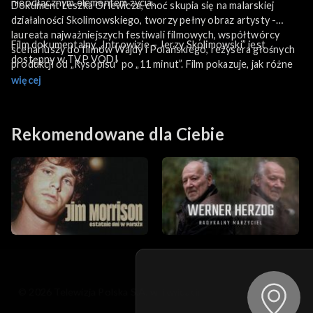
nieodłącznym elementem życia.
Dokument Leszka Orlewicza, choć skupia się na malarskiej
działalności Skolimowskiego, tworzy pełny obraz artysty -
laureata najważniejszych festiwali filmowych, współtwórcy
Film dokumentalny „Introwizje – Jerzy Skolimowski” jest
scenariuszy do filmów Wajdy i Polańskiego, reżysera głośnych
dostępny w TVP VOD!
produkcji od „Rysopisu” po „11 minut”. Film pokazuje, jak różne
formy ekspresji artystycznej splatają się w życiu jednego z
więcej
najważniejszych twórców polskiej kultury.
Rekomendowane dla Ciebie
© 2026 Telewizja Polska S.A. w likwidacji