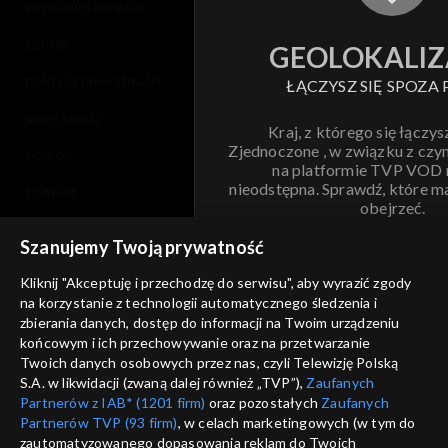
regulamin serwisu
cennik
GEOLOKALIZ
polityka prywatności
ŁĄCZYSZ SIĘ SPOZA 
moje zgody
Kraj, z którego się łączys
Zjednoczone , w związku z czy
pomoc
na platformie TVP VOD
nieodstępna. Sprawdź, które m
kontakt
obejrzeć.
voucher
Szanujemy Twoją prywatność
Nie pokazuj pon
dostępność
Kliknij "Akceptuję i przechodzę do serwisu", aby wyrazić zgody
informacje o dostawcy usług
na korzystanie z technologii automatycznego śledzenia i
ANULUJ
SP
zbierania danych, dostęp do informacji na Twoim urządzeniu
końcowym i ich przechowywanie oraz na przetwarzanie
Twoich danych osobowych przez nas, czyli Telewizję Polską
S.A. w likwidacji (zwaną dalej również „TVP”),
Zaufanych
Partnerów z IAB* (1201 firm)
oraz pozostałych
Zaufanych
Partnerów TVP (93 firm)
, w celach marketingowych (w tym do
zautomatyzowanego dopasowania reklam do Twoich