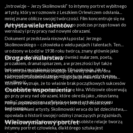
„Introwizje – Jerzy Skolimowski” to intymny portret wybitnego
artysty, który w rozmowie z Leszkiem Orlewiczem odsłania
mniej znane oblicze swojej twórczości. Film koncentruje się na
Artysta wielu talentów
malarskiej pasji reżysera, ukazując go podczas przygotowań do
wernisaży i przy pracy nad nowymi obrazami.
Dokument przedstawia niezwykłą postać Jerzego
Skolimowskiego – człowieka o wielu pasjach i talentach. Ten
urodzony w Łodzi w 1938 roku twórca, znany głównie jako
Droga do malarstwa
reżyser ponad 20 filmów, jest również malarzem, poetą,
prozaikiem, dramatopisarzem, a w przeszłości był także
bokserem i muzykiem jazzowym. Film pokazuje, jak te
W centrum dokumentu znajduje się mniej znana strona
różnorodne doświadczenia wpłynęły na jego artystyczną
twórczości Skolimowskiego – jego pasja malarska. Artysta
wrażliwość.
szczerze wyznaje, że to właśnie brak początkowych sukcesów
Osobiste wspomnienia
w malarstwie skierował go w stronę kina. Widzowie obserwują
go przy pracy nad obrazami, które określa jako „nieustanną
walkę”, poznając jego refleksje na temat sztuki i procesu
Film przeplata obserwacje pracy twórczej z osobistymi
twórczego.
wspomnieniami artysty. Skolimowski wraca do lat dzieciństwa,
opowiada o historii swojej rodziny i znaczących przyjaźniach,
Wielowymiarowy portret
między innymi z Vaclavem Havlem. Te osobiste relacje tworzą
intymny portret człowieka, dla którego sztuka jest