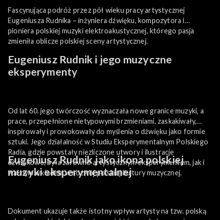
Fascynująca podróż przez pół wieku pracy artystycznej
Eugeniusza Rudnika – inżyniera dźwięku, kompozytora i
pioniera polskiej muzyki elektroakustycznej, którego pasja
zmieniła oblicze polskiej sceny artystycznej.
Eugeniusz Rudnik i jego muzyczne
eksperymenty
Od lat 60. jego twórczość wyznaczała nowe granice muzyki, a
prace, przepełnione nietypowymi brzmieniami, zaskakiwały,
inspirowały i prowokowały do myślenia o dźwięku jako formie
sztuki. Jego działalność w Studiu Eksperymentalnym Polskiego
Radia, gdzie powstały niezliczone utwory i ilustracje
Eugeniusz Rudnik jako ikona polskiej
dźwiękowe, była zarówno artystycznym eksperymentem, jak i
muzyki eksperymentalnej
ważnym wkładem w rozwój polskiej kultury muzycznej.
Dokument ukazuje także istotny wpływ artysty na tzw. polską