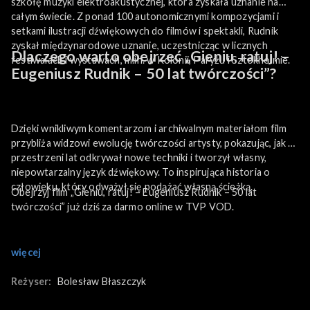
szkołę muzyki elektroakustycznej, która zyskała uznanie na
całym świecie. Z ponad 100 autonomicznymi kompozycjami i
setkami ilustracji dźwiękowych do filmów i spektakli, Rudnik
zyskał międzynarodowe uznanie, uczestnicząc w licznych
Dlaczego warto obejrzeć „Gieniu, ratuj! –
festiwalach i wystawach, m.in. w Kolonii, Paryżu i Sztokholmie.
Eugeniusz Rudnik – 50 lat twórczości”?
Dzięki wnikliwym komentarzom i archiwalnym materiałom film
przybliża widzowi ewolucję twórczości artysty, pokazując, jak na
przestrzeni lat odkrywał nowe techniki i tworzył własny,
niepowtarzalny język dźwiękowy. To inspirująca historia o
człowieku, który odważył się podążać własną ścieżką.
Obejrzyj film „Gieniu, ratuj! – Eugeniusz Rudnik – 50 lat
twórczości” już dziś za darmo online w TVP VOD.
więcej
Reżyser:
Bolesław Błaszczyk