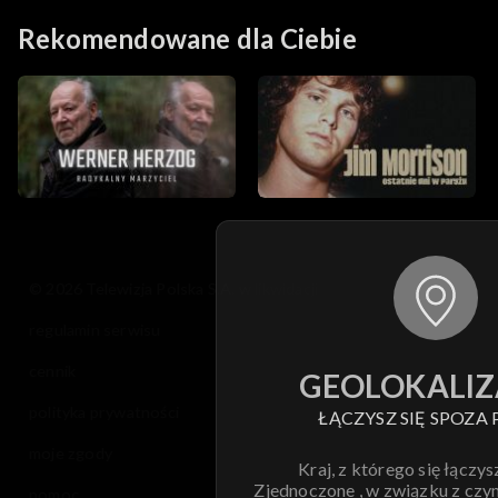
Rekomendowane dla Ciebie
© 2026 Telewizja Polska S.A. w likwidacji
regulamin serwisu
cennik
GEOLOKALIZ
polityka prywatności
ŁĄCZYSZ SIĘ SPOZA 
moje zgody
Kraj, z którego się łączys
Zjednoczone , w związku z czy
pomoc