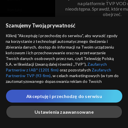
na platformie TVP VOD
nieodstępna. Sprawdź, które m
kontakt
obejrzeć.
voucher
Szanujemy Twoją prywatność
Nie pokazuj pon
dostępność
Kliknij "Akceptuję i przechodzę do serwisu", aby wyrazić zgody
informacje o dostawcy usług
na korzystanie z technologii automatycznego śledzenia i
ANULUJ
SP
zbierania danych, dostęp do informacji na Twoim urządzeniu
końcowym i ich przechowywanie oraz na przetwarzanie
Twoich danych osobowych przez nas, czyli Telewizję Polską
S.A. w likwidacji (zwaną dalej również „TVP”),
Zaufanych
Partnerów z IAB* (1201 firm)
oraz pozostałych
Zaufanych
Partnerów TVP (93 firm)
, w celach marketingowych (w tym do
zautomatyzowanego dopasowania reklam do Twoich
zainteresowań i mierzenia ich skuteczności) i pozostałych,
które wskazujemy poniżej, a także zgody na udostępnianie
Akceptuję i przechodzę do serwisu
przez nas identyfikatora PPID do Google.
Twoje dane osobowe zbierane podczas odwiedzania przez
Ustawienia zaawansowane
Ciebie naszych
poszczególnych serwisów
zwanych dalej
„Portalem”, w tym informacje zapisywane za pomocą
technologii takich jak: pliki cookie, sygnalizatory WWW lub