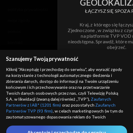
GEOLOKALIZ
polityka prywatności
ŁĄCZYSZ SIĘ SPOZA 
moje zgody
Kraj, z którego się łączys
Zjednoczone , w związku z czy
pomoc
na platformie TVP VOD
nieodstępna. Sprawdź, które m
kontakt
obejrzeć.
voucher
Szanujemy Twoją prywatność
Nie pokazuj pon
dostępność
Kliknij "Akceptuję i przechodzę do serwisu", aby wyrazić zgody
informacje o dostawcy usług
na korzystanie z technologii automatycznego śledzenia i
ANULUJ
SP
zbierania danych, dostęp do informacji na Twoim urządzeniu
końcowym i ich przechowywanie oraz na przetwarzanie
Twoich danych osobowych przez nas, czyli Telewizję Polską
S.A. w likwidacji (zwaną dalej również „TVP”),
Zaufanych
Partnerów z IAB* (1201 firm)
oraz pozostałych
Zaufanych
Partnerów TVP (93 firm)
, w celach marketingowych (w tym do
zautomatyzowanego dopasowania reklam do Twoich
zainteresowań i mierzenia ich skuteczności) i pozostałych,
które wskazujemy poniżej, a także zgody na udostępnianie
Akceptuję i przechodzę do serwisu