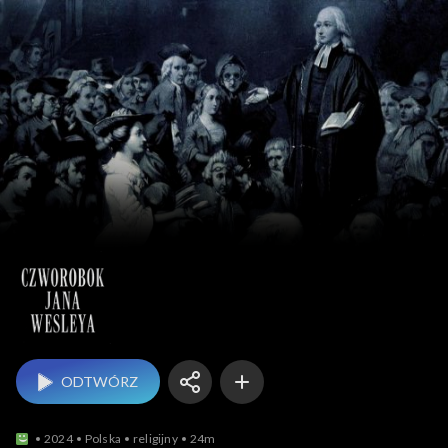
Czworobok Jana Wesl
ODTWÓRZ
2024
Polska
religijny
24m