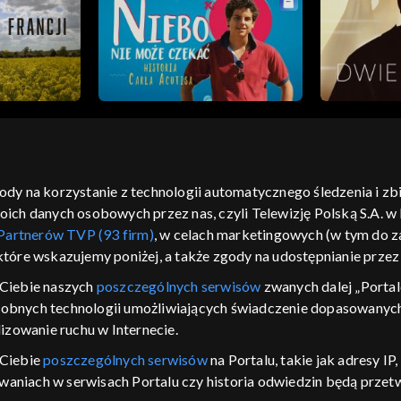
gody na korzystanie z technologii automatycznego śledzenia i z
h danych osobowych przez nas, czyli Telewizję Polską S.A. w l
moje zgody
pomoc
kontakt
voucher
dostępno
Partnerów TVP (93 firm)
, w celach marketingowych (w tym do
CJA
 które wskazujemy poniżej, a także zgody na udostępnianie prze
LSKI
Ciebie naszych
poszczególnych serwisów
zwanych dalej „Portal
dobnych technologii umożliwiających świadczenie dopasowanych i
y Zjednoczone ,
 platformie TVP
izowanie ruchu w Internecie.
awdź, które
 Ciebie
poszczególnych serwisów
na Portalu, takie jak adresy I
zeć.
iwaniach w serwisach Portalu czy historia odwiedzin będą prze