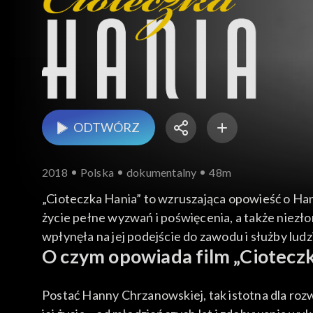
ODTWÓRZ
2018
Polska
dokumentalny
48m
„Cioteczka Hania” to wzruszająca opowieść o Han
życie pełne wyzwań i poświęcenia, a także niezł
wpłynęła na jej podejście do zawodu i służby ludz
O czym opowiada film „Ciotecz
Postać Hanny Chrzanowskiej, tak istotna dla rozw