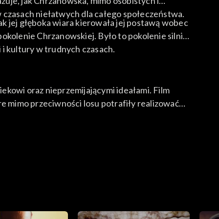
azuje, jak Chrzanowska, mimo osobistych i
w czasach niełatwych dla całego społeczeństwa.
k jej głęboka wiara kierowała jej postawą wobec
okolenie Chrzanowskiej. Było to pokolenie silnie
 i kultury w trudnych czasach.
iekowi oraz nieprzemijającymi ideałami. Film
re mimo przeciwności losu potrafiły realizować