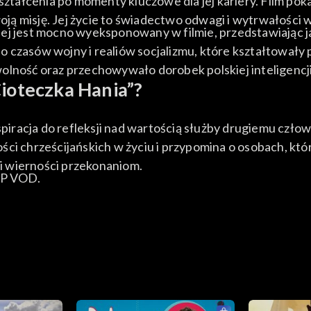
kształcenia po momenty kluczowe dla jej kariery. Film pok
ą misję. Jej życie to świadectwo odwagi i wytrwałości 
ej jest mocno wyeksponowany w filmie, przedstawiając ja
czasów wojny i realiów socjalizmu, które kształtowały p
olność oraz przechowywało dorobek polskiej inteligencji
Cioteczka Hania”?
spiracja do refleksji nad wartością służby drugiemu człow
ci chrześcijańskich w życiu i przypomina o osobach, któ
i wierności przekonaniom.
TVP VOD.