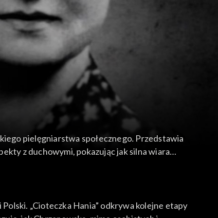
lskiego pielęgniarstwa społecznego. Przedstawia
pekty z duchowymi, pokazując jak silna wiara
i Polski. „Cioteczka Hania” odkrywa kolejne etapy