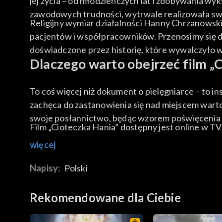
jej życia – od młodzieńczych lat i zdobywania wy
zawodowych trudności, wytrwale realizowała swoj
Religijny wymiar działalności Hanny Chrzanowski
pacjentów i współpracowników. Przenosimy się do 
doświadczone przez historię, które wywalczyło w
Dlaczego warto obejrzeć film „
To coś więcej niż dokument o pielęgniarce – to in
zachęca do zastanowienia się nad miejscem wartoś
swoje posłannictwo, będąc wzorem poświęcenia 
Film „Cioteczka Hania” dostępny jest online w 
więcej
Napisy:
Polski
Rekomendowane dla Ciebie