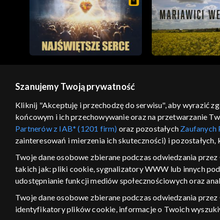
Szanujemy Twoją prywatność
© 2026 Telewizja Polska S.A. w likwidacji
Kliknij "Akceptuję i przechodzę do serwisu", aby wyrazić z
końcowym i ich przechowywanie oraz na przetwarzanie Twoic
regulamin serwisu
cennik
polityka prywatności
Partnerów z IAB* (1201 firm)
oraz pozostałych
Zaufanych 
GEOLOKALIZA
zainteresowań i mierzenia ich skuteczności) i pozostałych,
ŁĄCZYSZ SIĘ SPOZA PO
Twoje dane osobowe zbierane podczas odwiedzania przez 
takich jak: pliki cookie, sygnalizatory WWW lub innych po
Kraj, z którego się łączysz, to Stan
w związku z czym część tytułów na
udostępnianie funkcji mediów społecznościowych oraz anal
VOD może być nieodstępna. Spr
Twoje dane osobowe zbierane podczas odwiedzania przez
materiały możesz obejr
identyfikatory plików cookie, informacje o Twoich wyszuk