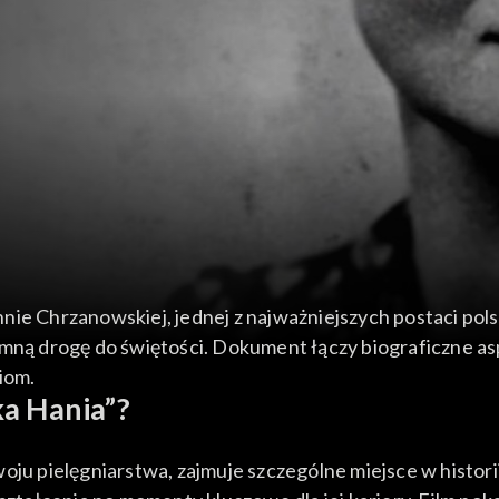
nie Chrzanowskiej, jednej z najważniejszych postaci po
omną drogę do świętości. Dokument łączy biograficzne as
iom.
ka Hania”?
oju pielęgniarstwa, zajmuje szczególne miejsce w histori