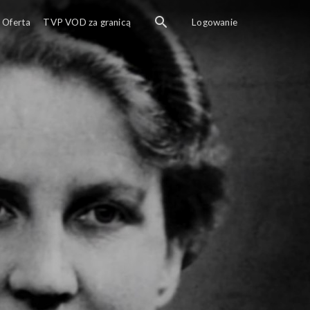
Oferta
TVP VOD za granicą
Logowanie