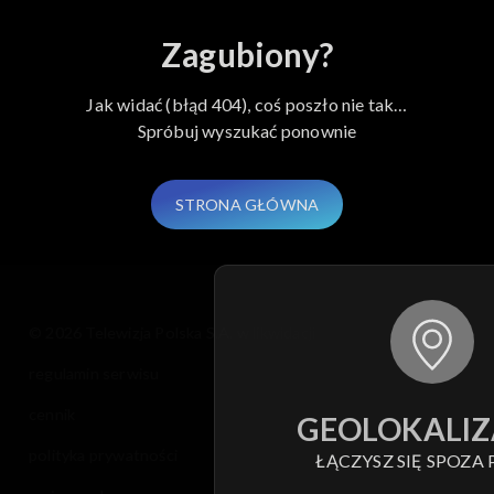
Zagubiony?
Jak widać (błąd 404), coś poszło nie tak…
Spróbuj wyszukać ponownie
STRONA GŁÓWNA
© 2026 Telewizja Polska S.A. w likwidacji
regulamin serwisu
cennik
GEOLOKALIZ
polityka prywatności
ŁĄCZYSZ SIĘ SPOZA 