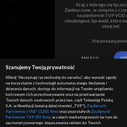
moje zgody
Kraj, z którego się łączys
Zjednoczone , w związku z czy
pomoc
na platformie TVP VOD
nieodstępna. Sprawdź, które m
kontakt
obejrzeć.
voucher
Nie pokazuj pon
dostępność
informacje o dostawcy usług
ANULUJ
SP
Szanujemy Twoją prywatność
Kliknij "Akceptuję i przechodzę do serwisu", aby wyrazić zgody
na korzystanie z technologii automatycznego śledzenia i
zbierania danych, dostęp do informacji na Twoim urządzeniu
końcowym i ich przechowywanie oraz na przetwarzanie
Twoich danych osobowych przez nas, czyli Telewizję Polską
S.A. w likwidacji (zwaną dalej również „TVP”),
Zaufanych
Partnerów z IAB* (1201 firm)
oraz pozostałych
Zaufanych
Partnerów TVP (93 firm)
, w celach marketingowych (w tym do
zautomatyzowanego dopasowania reklam do Twoich