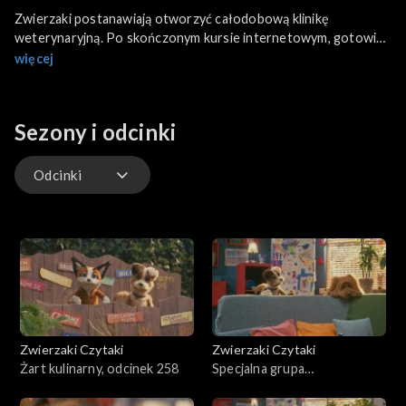
Zwierzaki postanawiają otworzyć całodobową klinikę
weterynaryjną. Po skończonym kursie internetowym, gotowi
są na przeprowadzanie fizyKOTerapii dla wszystkich kotów i
więcej
psów z okolicy. Czy zabieg prostowania ogona u Pimpka
zakończy się sukcesem? Niespodziewanie sytuacja wymyka się
spod kontroli... o przedsięwzięciu dowiaduje się Michał.
Sezony i odcinki
Odcinki
Odcinki
Zwierzaki Czytaki
Zwierzaki Czytaki
Żart kulinarny, odcinek 258
Specjalna grupa
poszukiwawcza, odcinek 257