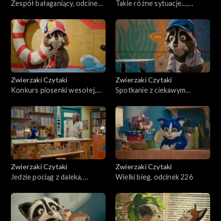
Zespół bałaganiący, odcinek
Takie różne sytuacje...,
231
odcinek 230
Zwierzaki Czytaki
Zwierzaki Czytaki
Konkurs piosenki wesołej,
Spotkanie z ciekawym
odcinek 229
człowiekiem, odcinek 228
Zwierzaki Czytaki
Zwierzaki Czytaki
Jedzie pociąg z daleka,
Wielki bieg, odcinek 226
odcinek 227