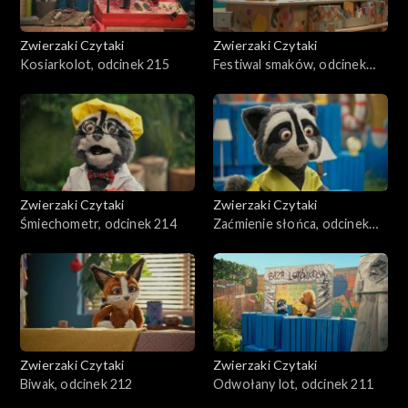
Zwierzaki Czytaki
Zwierzaki Czytaki
Kosiarkolot, odcinek 215
Festiwal smaków, odcinek
241
Zwierzaki Czytaki
Zwierzaki Czytaki
Śmiechometr, odcinek 214
Zaćmienie słońca, odcinek
213
Zwierzaki Czytaki
Zwierzaki Czytaki
Biwak, odcinek 212
Odwołany lot, odcinek 211