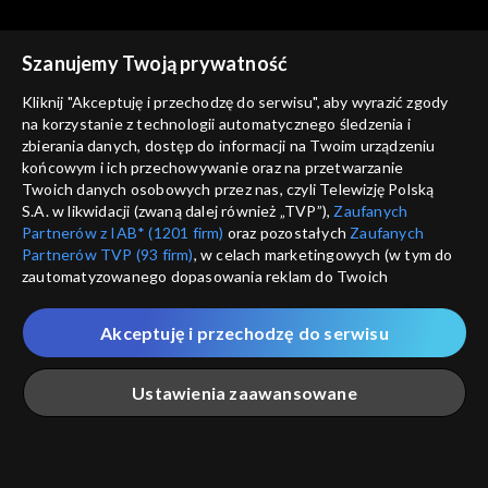
Szanujemy Twoją prywatność
Kliknij "Akceptuję i przechodzę do serwisu", aby wyrazić zgody
na korzystanie z technologii automatycznego śledzenia i
zbierania danych, dostęp do informacji na Twoim urządzeniu
Zwierzaki Czytaki
Zwierzaki Czytaki
końcowym i ich przechowywanie oraz na przetwarzanie
Idealny motywator
Kącik kulinarny
Twoich danych osobowych przez nas, czyli Telewizję Polską
S.A. w likwidacji (zwaną dalej również „TVP”),
Zaufanych
Partnerów z IAB* (1201 firm)
oraz pozostałych
Zaufanych
Partnerów TVP (93 firm)
, w celach marketingowych (w tym do
zautomatyzowanego dopasowania reklam do Twoich
zainteresowań i mierzenia ich skuteczności) i pozostałych,
które wskazujemy poniżej, a także zgody na udostępnianie
Akceptuję i przechodzę do serwisu
przez nas identyfikatora PPID do Google.
Zwierzaki Czytaki
Zwierzaki Czytaki
Podziemna atrakcja
Łamigłówka
Twoje dane osobowe zbierane podczas odwiedzania przez
Ustawienia zaawansowane
turystyczna
Ciebie naszych
poszczególnych serwisów
zwanych dalej
„Portalem”, w tym informacje zapisywane za pomocą
technologii takich jak: pliki cookie, sygnalizatory WWW lub
innych podobnych technologii umożliwiających świadczenie
Główna
Szukaj
Moja lista
Na żywo
Więcej
dopasowanych i bezpiecznych usług, personalizację treści