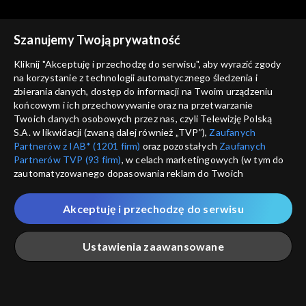
Szanujemy Twoją prywatność
Kliknij "Akceptuję i przechodzę do serwisu", aby wyrazić zgody
na korzystanie z technologii automatycznego śledzenia i
zbierania danych, dostęp do informacji na Twoim urządzeniu
Zwierzaki Czytaki
Zwierzaki Czytaki
końcowym i ich przechowywanie oraz na przetwarzanie
Idealny motywator
Kącik kulinarny
Twoich danych osobowych przez nas, czyli Telewizję Polską
S.A. w likwidacji (zwaną dalej również „TVP”),
Zaufanych
Partnerów z IAB* (1201 firm)
oraz pozostałych
Zaufanych
Partnerów TVP (93 firm)
, w celach marketingowych (w tym do
zautomatyzowanego dopasowania reklam do Twoich
zainteresowań i mierzenia ich skuteczności) i pozostałych,
które wskazujemy poniżej, a także zgody na udostępnianie
Akceptuję i przechodzę do serwisu
przez nas identyfikatora PPID do Google.
Zwierzaki Czytaki
Zwierzaki Czytaki
Podziemna atrakcja
Łamigłówka
Twoje dane osobowe zbierane podczas odwiedzania przez
Ustawienia zaawansowane
turystyczna
Ciebie naszych
poszczególnych serwisów
zwanych dalej
„Portalem”, w tym informacje zapisywane za pomocą
technologii takich jak: pliki cookie, sygnalizatory WWW lub
innych podobnych technologii umożliwiających świadczenie
Główna
Szukaj
Moja lista
Na żywo
Więcej
dopasowanych i bezpiecznych usług, personalizację treści