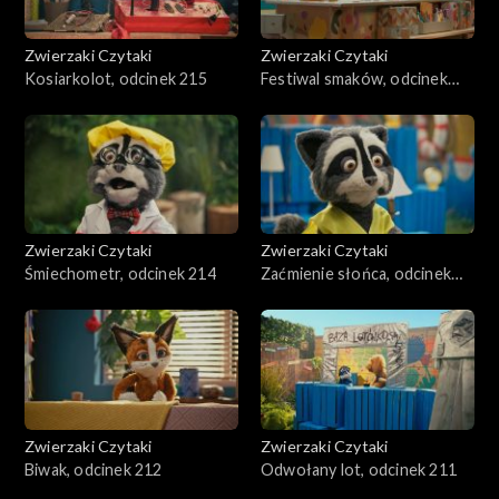
Zwierzaki Czytaki
Zwierzaki Czytaki
Kosiarkolot, odcinek 215
Festiwal smaków, odcinek
241
Zwierzaki Czytaki
Zwierzaki Czytaki
Śmiechometr, odcinek 214
Zaćmienie słońca, odcinek
213
Zwierzaki Czytaki
Zwierzaki Czytaki
Biwak, odcinek 212
Odwołany lot, odcinek 211