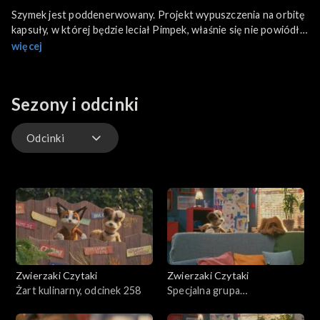
Szymek jest poddenerwowany. Projekt wypuszczenia na orbitę
kapsuły, w której będzie leciał Pimpek, właśnie się nie powiódł.
Niestety Pimpek się rozmyślił, a Pompek może polecieć, ale
więcej
tylko w towarzystwie brata. W związku z tym Szymek
postanawia zmienić koncepcję i razem z Rysią chcą stworzyć
kapsułę czasu. Czy Zwierzakom ten pomysł się uda i kto będzie
Sezony i odcinki
uczestniczył w tym przedsięwzięciu?
Odcinki
Odcinki
Zwierzaki Czytaki
Zwierzaki Czytaki
Żart kulinarny, odcinek 258
Specjalna grupa
poszukiwawcza, odcinek 257