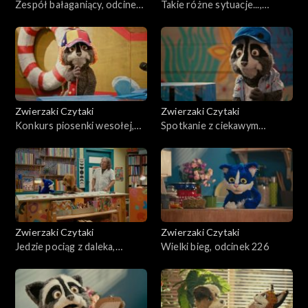
Zespół bałaganiący, odcinek
Takie różne sytuacje...,
231
odcinek 230
Zwierzaki Czytaki
Zwierzaki Czytaki
Konkurs piosenki wesołej,
Spotkanie z ciekawym
odcinek 229
człowiekiem, odcinek 228
Zwierzaki Czytaki
Zwierzaki Czytaki
Jedzie pociąg z daleka,
Wielki bieg, odcinek 226
odcinek 227