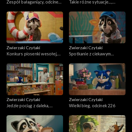
Zespół bałaganiący, odcinek
Takie różne sytuacje...,
231
odcinek 230
Zwierzaki Czytaki
Zwierzaki Czytaki
Konkurs piosenki wesołej,
Spotkanie z ciekawym
odcinek 229
człowiekiem, odcinek 228
Zwierzaki Czytaki
Zwierzaki Czytaki
Jedzie pociąg z daleka,
Wielki bieg, odcinek 226
odcinek 227