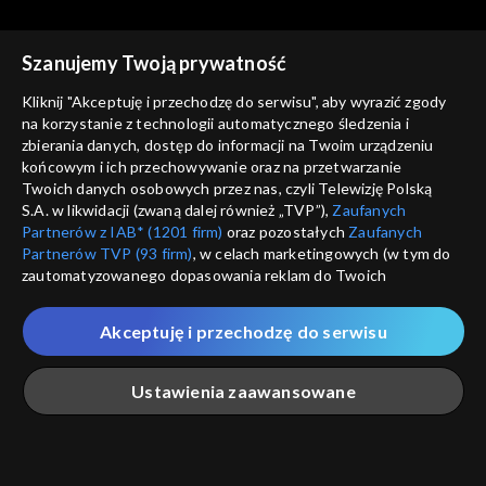
Szanujemy Twoją prywatność
Kliknij "Akceptuję i przechodzę do serwisu", aby wyrazić zgody
na korzystanie z technologii automatycznego śledzenia i
zbierania danych, dostęp do informacji na Twoim urządzeniu
Zwierzaki Czytaki
Zwierzaki Czytaki
końcowym i ich przechowywanie oraz na przetwarzanie
Idealny motywator
Kącik kulinarny
Twoich danych osobowych przez nas, czyli Telewizję Polską
S.A. w likwidacji (zwaną dalej również „TVP”),
Zaufanych
Partnerów z IAB* (1201 firm)
oraz pozostałych
Zaufanych
Partnerów TVP (93 firm)
, w celach marketingowych (w tym do
zautomatyzowanego dopasowania reklam do Twoich
zainteresowań i mierzenia ich skuteczności) i pozostałych,
które wskazujemy poniżej, a także zgody na udostępnianie
Akceptuję i przechodzę do serwisu
przez nas identyfikatora PPID do Google.
Zwierzaki Czytaki
Zwierzaki Czytaki
Podziemna atrakcja
Łamigłówka
Twoje dane osobowe zbierane podczas odwiedzania przez
Ustawienia zaawansowane
turystyczna
Ciebie naszych
poszczególnych serwisów
zwanych dalej
„Portalem”, w tym informacje zapisywane za pomocą
technologii takich jak: pliki cookie, sygnalizatory WWW lub
innych podobnych technologii umożliwiających świadczenie
Główna
Szukaj
Moja lista
Na żywo
Więcej
dopasowanych i bezpiecznych usług, personalizację treści