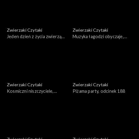
Zwierzaki Czytaki
Zwierzaki Czytaki
Jeden dzień z życia zwierząt
Muzyka łagodzi obyczaje,
domowych, odcinek 191
odcinek 190
Zwierzaki Czytaki
Zwierzaki Czytaki
Kosmiczni niszczyciele,
Piżama party, odcinek 188
odcinek 189