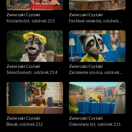
Zwierzaki Czytaki
Zwierzaki Czytaki
Kosiarkolot, odcinek 215
Festiwal smaków, odcinek
241
Zwierzaki Czytaki
Zwierzaki Czytaki
Śmiechometr, odcinek 214
Zaćmienie słońca, odcinek
213
Zwierzaki Czytaki
Zwierzaki Czytaki
Biwak, odcinek 212
Odwołany lot, odcinek 211