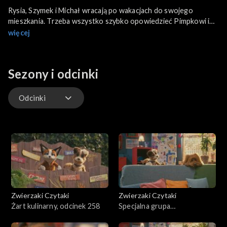
Rysia, Szymek i Michał wracają po wakacjach do swojego
mieszkania. Trzeba wszystko szybko opowiedzieć Pimpkowi i
Pompkowi. O tym jak byli nad morzem, nad jeziorem i w górach.
więcej
Zazwyczaj z wyjazdu, przywozi się różne specjalne pamiątki.
Szymek przygotował coś zupełnie fenomenalnego.
Jednocześnie Michał z Rysią odkrywają karton pustych słoików.
Sezony i odcinki
Na co one komu?
Odcinki
Odcinki
Zwierzaki Czytaki
Zwierzaki Czytaki
Żart kulinarny, odcinek 258
Specjalna grupa
poszukiwawcza, odcinek 257