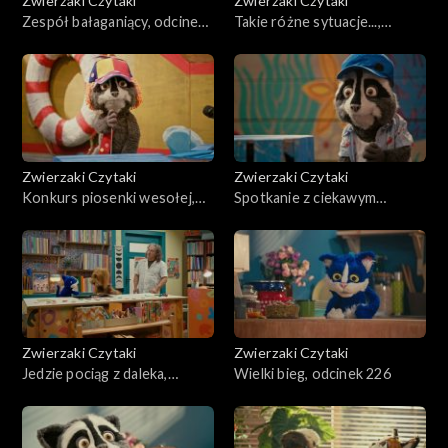
Zwierzaki Czytaki
Zwierzaki Czytaki
Zespół bałaganiący, odcinek
Takie różne sytuacje...,
231
odcinek 230
Zwierzaki Czytaki
Zwierzaki Czytaki
Konkurs piosenki wesołej,
Spotkanie z ciekawym
odcinek 229
człowiekiem, odcinek 228
Zwierzaki Czytaki
Zwierzaki Czytaki
Jedzie pociąg z daleka,
Wielki bieg, odcinek 226
odcinek 227