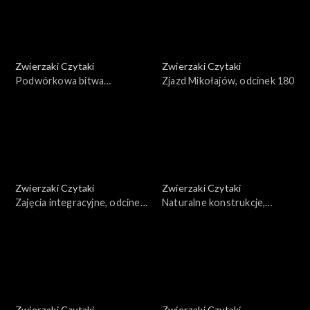
Zwierzaki Czytaki
Zwierzaki Czytaki
Podwórkowa bitwa
Zjazd Mikołajów, odcinek 180
taneczna, odcinek 181
Zwierzaki Czytaki
Zwierzaki Czytaki
Zajęcia integracyjne, odcinek
Naturalne konstrukcje,
179
odcinek 178
Zwierzaki Czytaki
Zwierzaki Czytaki