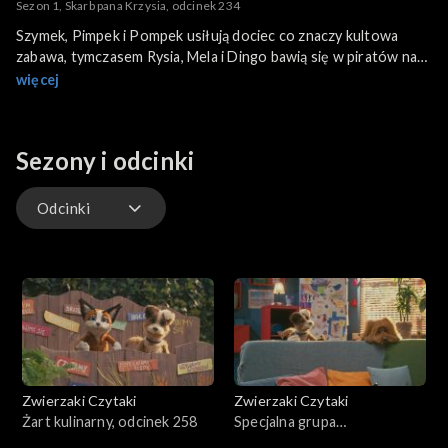
Sezon 1, Skarb pana Krzysia, odcinek 234
Szymek, Pimpek i Pompek usiłują dociec co znaczy kultowa
zabawa, tymczasem Rysia, Mela i Dingo bawią się w piratów na
statku. Nieoczekiwanie pojawia się pan Krzyś ze swoją skrzynią
więcej
skarbów. Takiej okazji piraci nie mogą przegapić - skrzynia
powinna być odbita. Ku zdumieniu Zwierzaków skarbem okazują
się stare taśmy magnetofonowe. Kultowe pamiątki pana
Sezony i odcinki
Krzysia.
Odcinki
Odcinki
Zwierzaki Czytaki
Zwierzaki Czytaki
Żart kulinarny, odcinek 258
Specjalna grupa
poszukiwawcza, odcinek 257