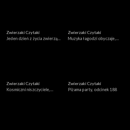
Zwierzaki Czytaki
Zwierzaki Czytaki
Jeden dzień z życia zwierząt
Muzyka łagodzi obyczaje,
domowych, odcinek 191
odcinek 190
Zwierzaki Czytaki
Zwierzaki Czytaki
Kosmiczni niszczyciele,
Piżama party, odcinek 188
odcinek 189