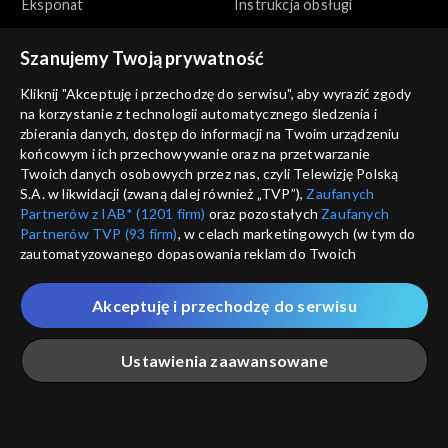
Eksponat
Instrukcja obsługi
Szanujemy Twoją prywatność
Kliknij "Akceptuję i przechodzę do serwisu", aby wyrazić zgody
na korzystanie z technologii automatycznego śledzenia i
zbierania danych, dostęp do informacji na Twoim urządzeniu
końcowym i ich przechowywanie oraz na przetwarzanie
Zwierzaki Czytaki
Zwierzaki Czytaki
Twoich danych osobowych przez nas, czyli Telewizję Polską
Idealny motywator
Kącik kulinarny
S.A. w likwidacji (zwaną dalej również „TVP”),
Zaufanych
Partnerów z IAB* (1201 firm)
oraz pozostałych
Zaufanych
Partnerów TVP (93 firm)
, w celach marketingowych (w tym do
zautomatyzowanego dopasowania reklam do Twoich
zainteresowań i mierzenia ich skuteczności) i pozostałych,
które wskazujemy poniżej, a także zgody na udostępnianie
Akceptuję i przechodzę do serwisu
przez nas identyfikatora PPID do Google.
Zwierzaki Czytaki
Zwierzaki Czytaki
Twoje dane osobowe zbierane podczas odwiedzania przez
Podziemna atrakcja
Łamigłówka
Ustawienia zaawansowane
Ciebie naszych
poszczególnych serwisów
zwanych dalej
turystyczna
„Portalem”, w tym informacje zapisywane za pomocą
technologii takich jak: pliki cookie, sygnalizatory WWW lub
innych podobnych technologii umożliwiających świadczenie
Główna
Szukaj
Moja lista
Na żywo
Więcej
dopasowanych i bezpiecznych usług, personalizację treści