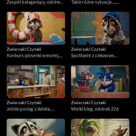
Zespół bałaganiący, odcinek
Takie różne sytuacje...,
231
odcinek 230
Zwierzaki Czytaki
Zwierzaki Czytaki
Konkurs piosenki wesołej,
Spotkanie z ciekawym
odcinek 229
człowiekiem, odcinek 228
Zwierzaki Czytaki
Zwierzaki Czytaki
Jedzie pociąg z daleka,
Wielki bieg, odcinek 226
odcinek 227