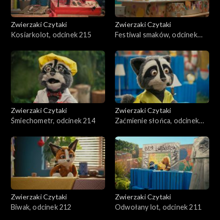
Zwierzaki Czytaki
Zwierzaki Czytaki
Kosiarkolot, odcinek 215
Festiwal smaków, odcinek
241
Zwierzaki Czytaki
Zwierzaki Czytaki
Śmiechometr, odcinek 214
Zaćmienie słońca, odcinek
213
Zwierzaki Czytaki
Zwierzaki Czytaki
Biwak, odcinek 212
Odwołany lot, odcinek 211