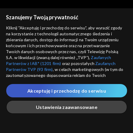
Szanujemy Twoją prywatność
Kliknij "Akceptuję i przechodzę do serwisu", aby wyrazić zgody
na korzystanie z technologii automatycznego śledzenia i
zbierania danych, dostęp do informacji na Twoim urządzeniu
Zwierzaki Czytaki
Zwierzaki Czytaki
końcowym i ich przechowywanie oraz na przetwarzanie
Idealny motywator
Kącik kulinarny
Twoich danych osobowych przez nas, czyli Telewizję Polską
S.A. w likwidacji (zwaną dalej również „TVP”),
Zaufanych
Partnerów z IAB* (1201 firm)
oraz pozostałych
Zaufanych
Partnerów TVP (93 firm)
, w celach marketingowych (w tym do
zautomatyzowanego dopasowania reklam do Twoich
zainteresowań i mierzenia ich skuteczności) i pozostałych,
które wskazujemy poniżej, a także zgody na udostępnianie
Akceptuję i przechodzę do serwisu
przez nas identyfikatora PPID do Google.
Zwierzaki Czytaki
Zwierzaki Czytaki
Podziemna atrakcja
Łamigłówka
Twoje dane osobowe zbierane podczas odwiedzania przez
Ustawienia zaawansowane
turystyczna
Ciebie naszych
poszczególnych serwisów
zwanych dalej
„Portalem”, w tym informacje zapisywane za pomocą
technologii takich jak: pliki cookie, sygnalizatory WWW lub
innych podobnych technologii umożliwiających świadczenie
Główna
Szukaj
Moja lista
Na żywo
Więcej
dopasowanych i bezpiecznych usług, personalizację treści