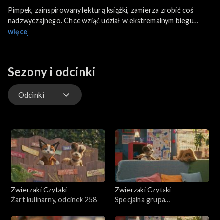
Pimpek, zainspirowany lekturą książki, zamierza zrobić coś
nadzwyczajnego. Chce wziąć udział w ekstremalnym biegu
wytrzymałościowym. Problem w tym, że kondycyjnie nie jest do
więcej
niego przygotowany. Ale chętnych do trenowania Pimpka nie
brakuje.
Sezony i odcinki
Odcinki
Odcinki
Zwierzaki Czytaki
Zwierzaki Czytaki
Żart kulinarny, odcinek 258
Specjalna grupa
poszukiwawcza, odcinek 257