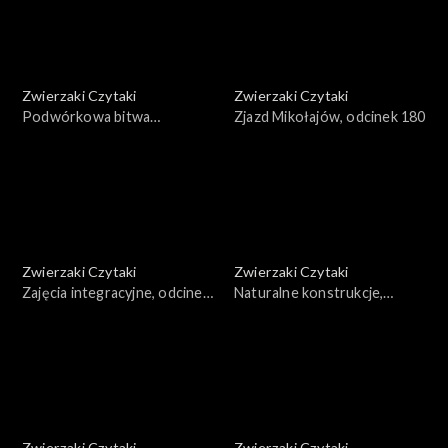
Zwierzaki Czytaki
Zwierzaki Czytaki
Podwórkowa bitwa
Zjazd Mikołajów, odcinek 180
taneczna, odcinek 181
Zwierzaki Czytaki
Zwierzaki Czytaki
Zajęcia integracyjne, odcinek
Naturalne konstrukcje,
179
odcinek 178
Zwierzaki Czytaki
Zwierzaki Czytaki