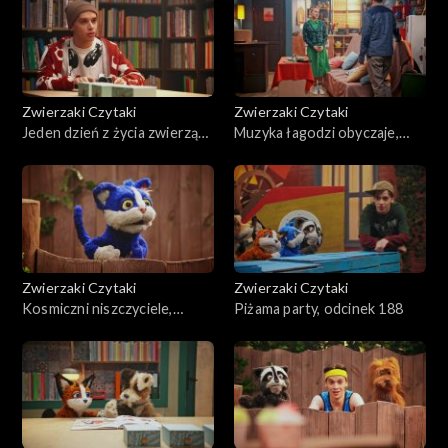
Zwierzaki Czytaki
Zwierzaki Czytaki
Jeden dzień z życia zwierząt
Muzyka łagodzi obyczaje,
domowych, odcinek 191
odcinek 190
Zwierzaki Czytaki
Zwierzaki Czytaki
Kosmiczni niszczyciele,
Piżama party, odcinek 188
odcinek 189