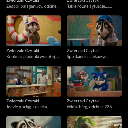
Zwierzaki Czytaki
Zwierzaki Czytaki
Zespół bałaganiący, odcinek
Takie różne sytuacje...,
231
odcinek 230
Zwierzaki Czytaki
Zwierzaki Czytaki
Konkurs piosenki wesołej,
Spotkanie z ciekawym
odcinek 229
człowiekiem, odcinek 228
Zwierzaki Czytaki
Zwierzaki Czytaki
Jedzie pociąg z daleka,
Wielki bieg, odcinek 226
odcinek 227