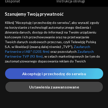
Eksponat
Instrukcja obsługi
Szanujemy Twoją prywatność
Kliknij "Akceptuję i przechodzę do serwisu", aby wyrazić zgody
na korzystanie z technologii automatycznego śledzenia i
zbierania danych, dostęp do informacji na Twoim urządzeniu
końcowym i ich przechowywanie oraz na przetwarzanie
Zwierzaki Czytaki
Zwierzaki Czytaki
Twoich danych osobowych przez nas, czyli Telewizję Polską
Idealny motywator
Kącik kulinarny
S.A. w likwidacji (zwaną dalej również „TVP”),
Zaufanych
Partnerów z IAB* (1201 firm)
oraz pozostałych
Zaufanych
Partnerów TVP (93 firm)
, w celach marketingowych (w tym do
zautomatyzowanego dopasowania reklam do Twoich
zainteresowań i mierzenia ich skuteczności) i pozostałych,
które wskazujemy poniżej, a także zgody na udostępnianie
Akceptuję i przechodzę do serwisu
przez nas identyfikatora PPID do Google.
Zwierzaki Czytaki
Zwierzaki Czytaki
Twoje dane osobowe zbierane podczas odwiedzania przez
Podziemna atrakcja
Łamigłówka
Ustawienia zaawansowane
Ciebie naszych
poszczególnych serwisów
zwanych dalej
turystyczna
„Portalem”, w tym informacje zapisywane za pomocą
technologii takich jak: pliki cookie, sygnalizatory WWW lub
innych podobnych technologii umożliwiających świadczenie
Główna
Szukaj
Moja lista
Na żywo
Więcej
dopasowanych i bezpiecznych usług, personalizację treści