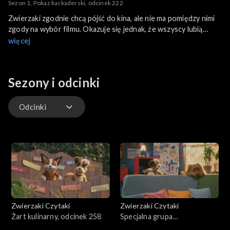
Sezon 1, Pokaz kaskaderski, odcinek 222
Zwierzaki zgodnie chcą pójść do kina, ale nie ma pomiędzy nimi
zgody na wybór filmu. Okazuje się jednak, że wszyscy lubią
popisy kaskaderskie. Wybór jest więc bliski, a wtedy do akcji
więcej
wchodzi pan Krzyś. Czym to się zakończy?
Sezony i odcinki
Odcinki
Odcinki
Zwierzaki Czytaki
Zwierzaki Czytaki
Żart kulinarny, odcinek 258
Specjalna grupa
poszukiwawcza, odcinek 257