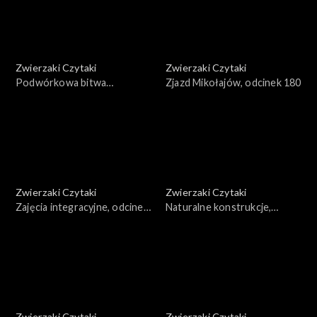
Zwierzaki Czytaki
Zwierzaki Czytaki
Podwórkowa bitwa
Zjazd Mikołajów, odcinek 180
taneczna, odcinek 181
Zwierzaki Czytaki
Zwierzaki Czytaki
Zajęcia integracyjne, odcinek
Naturalne konstrukcje,
179
odcinek 178
Zwierzaki Czytaki
Zwierzaki Czytaki