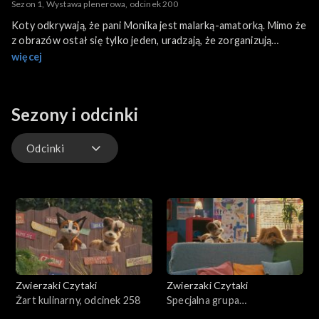
Sezon 1, Wystawa plenerowa, odcinek 200
Koty odkrywają, że pani Monika jest malarką-amatorką. Mimo że
z obrazów ostał się tylko jeden, uradzają, że zorganizują
wystawę plenerową. Z pomocą pani Moniki postanawiają
więcej
uzupełnić braki w ekspozycji i przy okazji odkryć swoje talenty.
Sezony i odcinki
Odcinki
Odcinki
Zwierzaki Czytaki
Zwierzaki Czytaki
Żart kulinarny, odcinek 258
Specjalna grupa
poszukiwawcza, odcinek 257