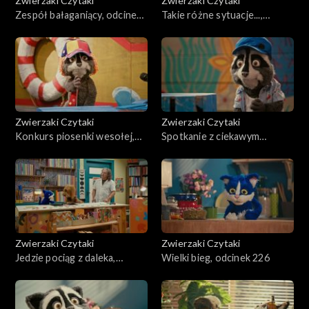
Zwierzaki Czytaki
Zwierzaki Czytaki
Zespół bałaganiący, odcinek
Takie różne sytuacje...,
231
odcinek 230
Zwierzaki Czytaki
Zwierzaki Czytaki
Konkurs piosenki wesołej,
Spotkanie z ciekawym
odcinek 229
człowiekiem, odcinek 228
Zwierzaki Czytaki
Zwierzaki Czytaki
Jedzie pociąg z daleka,
Wielki bieg, odcinek 226
odcinek 227