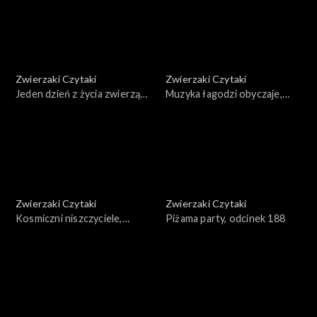
Zwierzaki Czytaki
Zwierzaki Czytaki
Jeden dzień z życia zwierząt
Muzyka łagodzi obyczaje,
domowych, odcinek 191
odcinek 190
Zwierzaki Czytaki
Zwierzaki Czytaki
Kosmiczni niszczyciele,
Piżama party, odcinek 188
odcinek 189