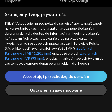
Eksponat
Instrukcja obsługi
Szanujemy Twoją prywatność
Kliknij "Akceptuję i przechodzę do serwisu", aby wyrazić zgody
na korzystanie z technologii automatycznego śledzenia i
zbierania danych, dostęp do informacji na Twoim urządzeniu
końcowym i ich przechowywanie oraz na przetwarzanie
Zwierzaki Czytaki
Zwierzaki Czytaki
Twoich danych osobowych przez nas, czyli Telewizję Polską
Idealny motywator
Kącik kulinarny
S.A. w likwidacji (zwaną dalej również „TVP”),
Zaufanych
Partnerów z IAB* (1201 firm)
oraz pozostałych
Zaufanych
Partnerów TVP (93 firm)
, w celach marketingowych (w tym do
zautomatyzowanego dopasowania reklam do Twoich
zainteresowań i mierzenia ich skuteczności) i pozostałych,
które wskazujemy poniżej, a także zgody na udostępnianie
Akceptuję i przechodzę do serwisu
przez nas identyfikatora PPID do Google.
Zwierzaki Czytaki
Zwierzaki Czytaki
Twoje dane osobowe zbierane podczas odwiedzania przez
Podziemna atrakcja
Łamigłówka
Ustawienia zaawansowane
Ciebie naszych
poszczególnych serwisów
zwanych dalej
turystyczna
„Portalem”, w tym informacje zapisywane za pomocą
technologii takich jak: pliki cookie, sygnalizatory WWW lub
innych podobnych technologii umożliwiających świadczenie
Główna
Szukaj
Moja lista
Na żywo
Więcej
dopasowanych i bezpiecznych usług, personalizację treści