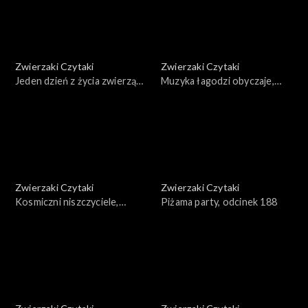
Zwierzaki Czytaki
Zwierzaki Czytaki
Jeden dzień z życia zwierząt
Muzyka łagodzi obyczaje,
domowych, odcinek 191
odcinek 190
Zwierzaki Czytaki
Zwierzaki Czytaki
Kosmiczni niszczyciele,
Piżama party, odcinek 188
odcinek 189