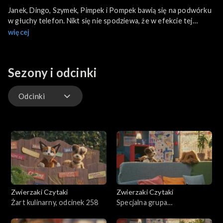
Janek, Dingo, Szymek, Pimpek i Pompek bawią się na podwórku
w głuchy telefon. Nikt się nie spodziewa, że w efekcie tej
zabawy powstaje w bibliotece coś wesołego, niezwykłego i
więcej
bardzo głośnego. I wszystko dzięki temu, że Pimpkowi przyśnił
się tramwaj.
Sezony i odcinki
Odcinki
Odcinki
Zwierzaki Czytaki
Zwierzaki Czytaki
Żart kulinarny, odcinek 258
Specjalna grupa
poszukiwawcza, odcinek 257