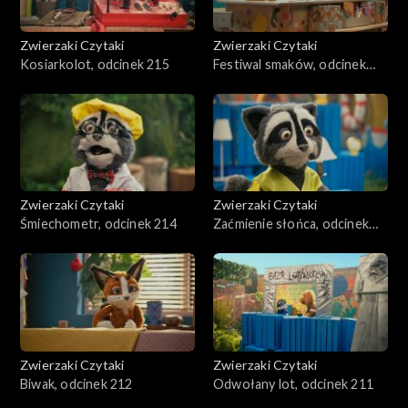
Zwierzaki Czytaki
Zwierzaki Czytaki
Kosiarkolot, odcinek 215
Festiwal smaków, odcinek
241
Zwierzaki Czytaki
Zwierzaki Czytaki
Śmiechometr, odcinek 214
Zaćmienie słońca, odcinek
213
Zwierzaki Czytaki
Zwierzaki Czytaki
Biwak, odcinek 212
Odwołany lot, odcinek 211