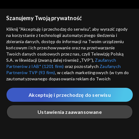
Szanujemy Twoją prywatność
Kliknij "Akceptuję i przechodzę do serwisu", aby wyrazić zgody
na korzystanie z technologii automatycznego śledzenia i
zbierania danych, dostęp do informacji na Twoim urządzeniu
Zwierzaki Czytaki
Zwierzaki Czytaki
końcowym i ich przechowywanie oraz na przetwarzanie
Idealny motywator
Kącik kulinarny
Twoich danych osobowych przez nas, czyli Telewizję Polską
S.A. w likwidacji (zwaną dalej również „TVP”),
Zaufanych
Partnerów z IAB* (1201 firm)
oraz pozostałych
Zaufanych
Partnerów TVP (93 firm)
, w celach marketingowych (w tym do
zautomatyzowanego dopasowania reklam do Twoich
zainteresowań i mierzenia ich skuteczności) i pozostałych,
które wskazujemy poniżej, a także zgody na udostępnianie
Akceptuję i przechodzę do serwisu
przez nas identyfikatora PPID do Google.
Zwierzaki Czytaki
Zwierzaki Czytaki
Podziemna atrakcja
Łamigłówka
Twoje dane osobowe zbierane podczas odwiedzania przez
Ustawienia zaawansowane
turystyczna
Ciebie naszych
poszczególnych serwisów
zwanych dalej
„Portalem”, w tym informacje zapisywane za pomocą
technologii takich jak: pliki cookie, sygnalizatory WWW lub
innych podobnych technologii umożliwiających świadczenie
Główna
Szukaj
Moja lista
Na żywo
Więcej
dopasowanych i bezpiecznych usług, personalizację treści