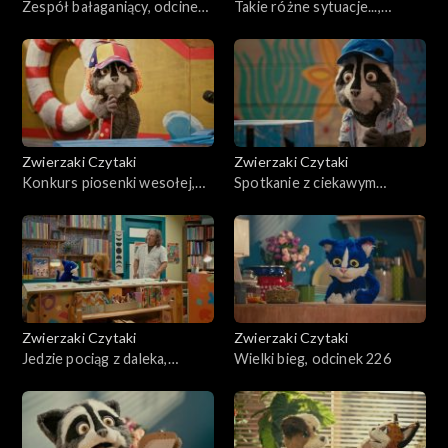
Zespół bałaganiący, odcinek
Takie różne sytuacje...,
231
odcinek 230
Zwierzaki Czytaki
Zwierzaki Czytaki
Konkurs piosenki wesołej,
Spotkanie z ciekawym
odcinek 229
człowiekiem, odcinek 228
Zwierzaki Czytaki
Zwierzaki Czytaki
Jedzie pociąg z daleka,
Wielki bieg, odcinek 226
odcinek 227