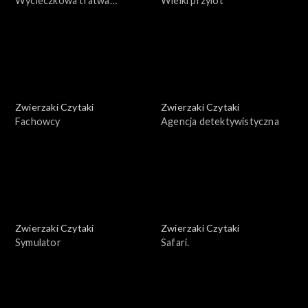
Wycieczkowa tratwa
Wielki przylot
żaglowa, odcinek 159
Zwierzaki Czytaki
Zwierzaki Czytaki
Fachowcy
Agencja detektywistyczna
Zwierzaki Czytaki
Zwierzaki Czytaki
Symulator
Safari.