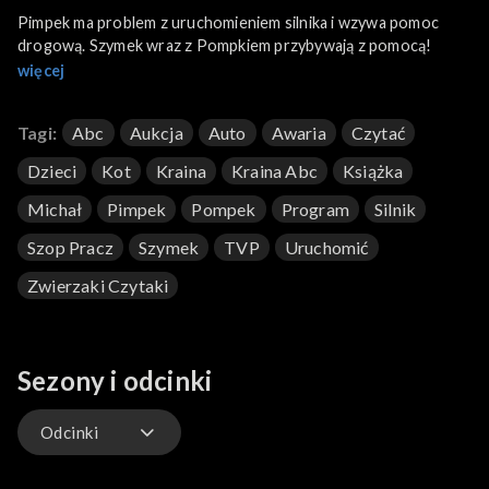
Pimpek ma problem z uruchomieniem silnika i wzywa pomoc
drogową. Szymek wraz z Pompkiem przybywają z pomocą!
więcej
Tagi:
Abc
Aukcja
Auto
Awaria
Czytać
Dzieci
Kot
Kraina
Kraina Abc
Książka
Michał
Pimpek
Pompek
Program
Silnik
Szop Pracz
Szymek
TVP
Uruchomić
Zwierzaki Czytaki
Sezony i odcinki
Odcinki