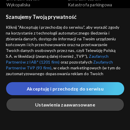
Wykopaliska
Katastrofa parkingowa
Szanujemy Twoją prywatność
Kliknij "Akceptuję i przechodzę do serwisu", aby wyrazić zgody
na korzystanie z technologii automatycznego śledzenia i
zbierania danych, dostęp do informacji na Twoim urządzeniu
końcowym i ich przechowywanie oraz na przetwarzanie
Zwierzaki Czytaki
Zwierzaki Czytaki
Twoich danych osobowych przez nas, czyli Telewizję Polską
Eksponat
Instrukcja obsługi
S.A. w likwidacji (zwaną dalej również „TVP”),
Zaufanych
Partnerów z IAB* (1201 firm)
oraz pozostałych
Zaufanych
Partnerów TVP (93 firm)
, w celach marketingowych (w tym do
zautomatyzowanego dopasowania reklam do Twoich
zainteresowań i mierzenia ich skuteczności) i pozostałych,
które wskazujemy poniżej, a także zgody na udostępnianie
Akceptuję i przechodzę do serwisu
przez nas identyfikatora PPID do Google.
Twoje dane osobowe zbierane podczas odwiedzania przez
Zwierzaki Czytaki
Zwierzaki Czytaki
Ustawienia zaawansowane
Ciebie naszych
poszczególnych serwisów
zwanych dalej
Idealny motywator
Kącik kulinarny
„Portalem”, w tym informacje zapisywane za pomocą
technologii takich jak: pliki cookie, sygnalizatory WWW lub
innych podobnych technologii umożliwiających świadczenie
Główna
Szukaj
Moja lista
Na żywo
Więcej
dopasowanych i bezpiecznych usług, personalizację treści