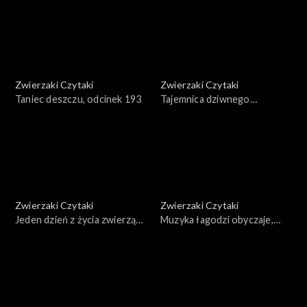
Zwierzaki Czytaki
Zwierzaki Czytaki
Taniec deszczu, odcinek 193
Tajemnica dziwnego
znaleziska, odcinek 192
Zwierzaki Czytaki
Zwierzaki Czytaki
Jeden dzień z życia zwierząt
Muzyka łagodzi obyczaje,
domowych, odcinek 191
odcinek 190