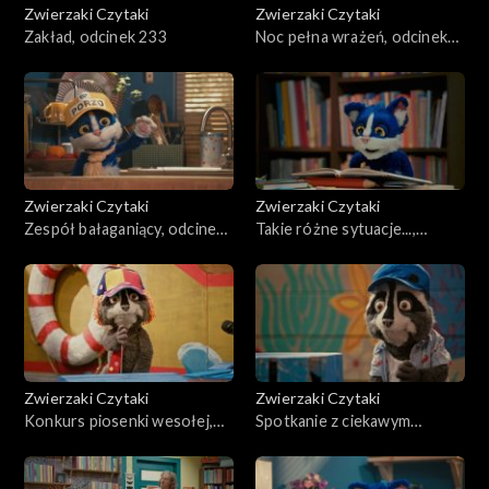
Zwierzaki Czytaki
Zwierzaki Czytaki
Zakład, odcinek 233
Noc pełna wrażeń, odcinek
232
Zwierzaki Czytaki
Zwierzaki Czytaki
Zespół bałaganiący, odcinek
Takie różne sytuacje...,
231
odcinek 230
Zwierzaki Czytaki
Zwierzaki Czytaki
Konkurs piosenki wesołej,
Spotkanie z ciekawym
odcinek 229
człowiekiem, odcinek 228