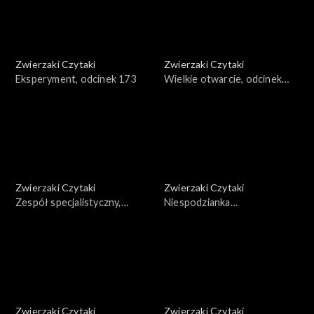
Zwierzaki Czytaki
Zwierzaki Czytaki
Eksperyment, odcinek 173
Wielkie otwarcie, odcinek
172
Zwierzaki Czytaki
Zwierzaki Czytaki
Zespół specjalistyczny,
Niespodzianka
odcinek 171
ornitologiczna, odcinek 170
Zwierzaki Czytaki
Zwierzaki Czytaki