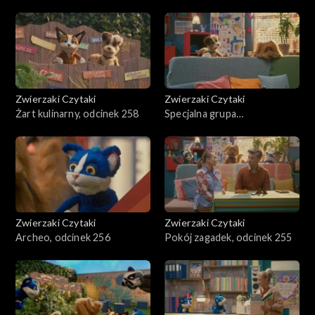
Odcinki
Zwierzaki Czytaki
Zwierzaki Czytaki
Żart kulinarny, odcinek 258
Specjalna grupa
poszukiwawcza, odcinek 257
Zwierzaki Czytaki
Zwierzaki Czytaki
Archeo, odcinek 256
Pokój zagadek, odcinek 255