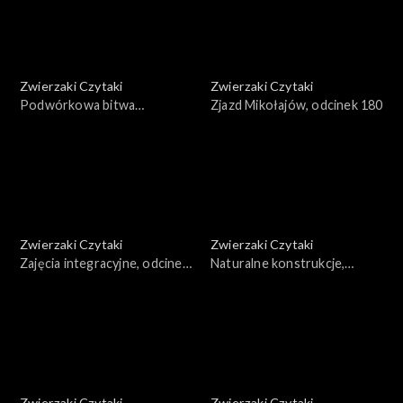
Zwierzaki Czytaki
Zwierzaki Czytaki
Podwórkowa bitwa
Zjazd Mikołajów, odcinek 180
taneczna, odcinek 181
Zwierzaki Czytaki
Zwierzaki Czytaki
Zajęcia integracyjne, odcinek
Naturalne konstrukcje,
179
odcinek 178
Zwierzaki Czytaki
Zwierzaki Czytaki