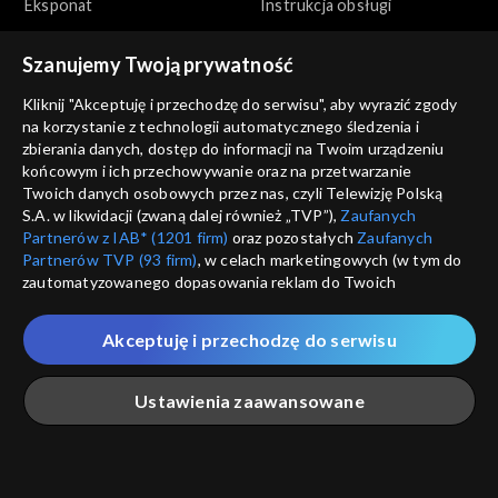
Eksponat
Instrukcja obsługi
Szanujemy Twoją prywatność
Kliknij "Akceptuję i przechodzę do serwisu", aby wyrazić zgody
na korzystanie z technologii automatycznego śledzenia i
zbierania danych, dostęp do informacji na Twoim urządzeniu
końcowym i ich przechowywanie oraz na przetwarzanie
Zwierzaki Czytaki
Zwierzaki Czytaki
Twoich danych osobowych przez nas, czyli Telewizję Polską
Idealny motywator
Kącik kulinarny
S.A. w likwidacji (zwaną dalej również „TVP”),
Zaufanych
Partnerów z IAB* (1201 firm)
oraz pozostałych
Zaufanych
Partnerów TVP (93 firm)
, w celach marketingowych (w tym do
zautomatyzowanego dopasowania reklam do Twoich
zainteresowań i mierzenia ich skuteczności) i pozostałych,
które wskazujemy poniżej, a także zgody na udostępnianie
Akceptuję i przechodzę do serwisu
przez nas identyfikatora PPID do Google.
Zwierzaki Czytaki
Zwierzaki Czytaki
Twoje dane osobowe zbierane podczas odwiedzania przez
Podziemna atrakcja
Łamigłówka
Ustawienia zaawansowane
Ciebie naszych
poszczególnych serwisów
zwanych dalej
turystyczna
„Portalem”, w tym informacje zapisywane za pomocą
technologii takich jak: pliki cookie, sygnalizatory WWW lub
innych podobnych technologii umożliwiających świadczenie
Główna
Szukaj
Moja lista
Na żywo
Więcej
dopasowanych i bezpiecznych usług, personalizację treści