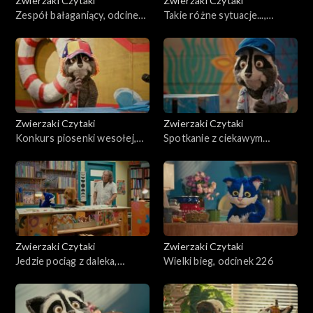
Zwierzaki Czytaki
Zwierzaki Czytaki
Zespół bałaganiący, odcinek
Takie różne sytuacje...,
231
odcinek 230
Zwierzaki Czytaki
Zwierzaki Czytaki
Konkurs piosenki wesołej,
Spotkanie z ciekawym
odcinek 229
człowiekiem, odcinek 228
Zwierzaki Czytaki
Zwierzaki Czytaki
Jedzie pociąg z daleka,
Wielki bieg, odcinek 226
odcinek 227