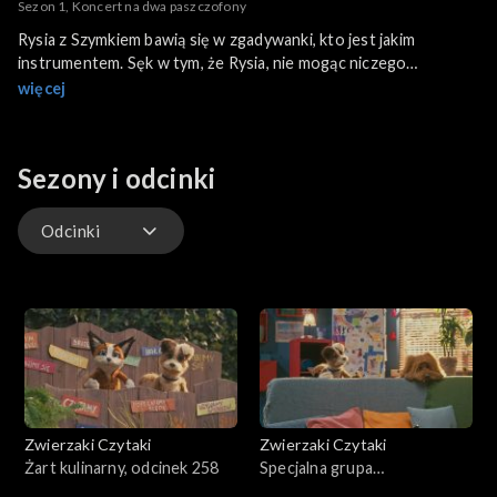
Sezon 1, Koncert na dwa paszczofony
Rysia z Szymkiem bawią się w zgadywanki, kto jest jakim
instrumentem. Sęk w tym, że Rysia, nie mogąc niczego
odgadnąć, obraża się. Czy faktycznie, Rysia nie może rozpoznać
więcej
żadnego instrumentu czy raczej Szymek nieudolnie je
przedstawia? Michał spróbuje pogodzić zwierzaki, przy okazji
opowiadając im o różnego rodzaju dźwiękach i instrumentach
Sezony i odcinki
od fortepianu po gitarę.
Odcinki
Odcinki
Zwierzaki Czytaki
Zwierzaki Czytaki
Żart kulinarny, odcinek 258
Specjalna grupa
poszukiwawcza, odcinek 257