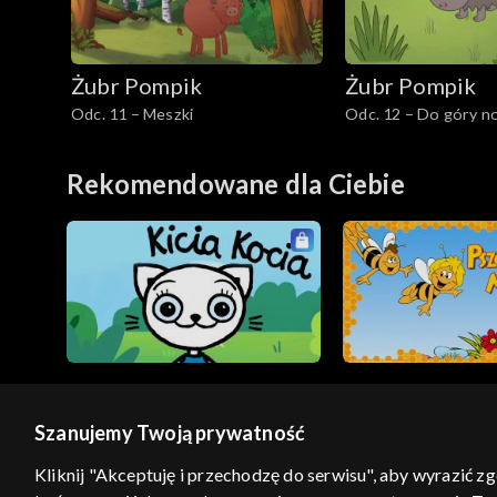
Żubr Pompik
Żubr Pompik
Odc. 11 – Meszki
Odc. 12 – Do góry n
Rekomendowane dla Ciebie
Szanujemy Twoją prywatność
© 2026 Telewizja Polska S.A. w likwidacji
Kliknij "Akceptuję i przechodzę do serwisu", aby wyrazić z