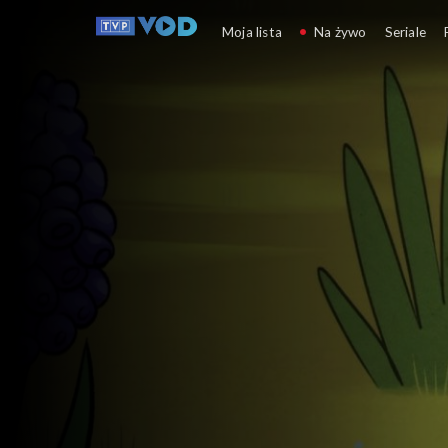
Żubr Pompik
Moja lista
Na żywo
Seriale