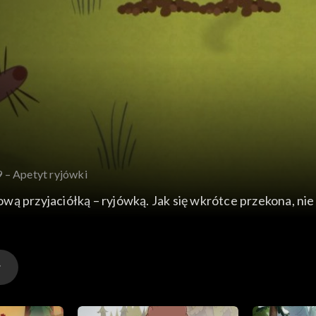
9 – Apetyt ryjówki
 nową przyjaciółką – ryjówką. Jak się wkrótce przekona, ni