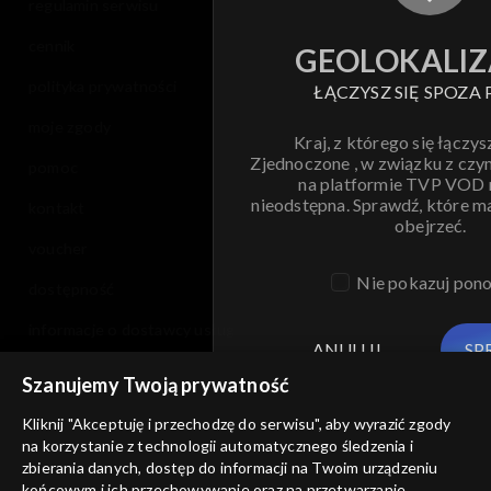
regulamin serwisu
cennik
GEOLOKALIZ
polityka prywatności
ŁĄCZYSZ SIĘ SPOZA 
moje zgody
Kraj, z którego się łączys
Zjednoczone , w związku z czy
pomoc
na platformie TVP VOD
nieodstępna. Sprawdź, które m
kontakt
obejrzeć.
voucher
Nie pokazuj pon
dostępność
informacje o dostawcy usług
ANULUJ
SP
Szanujemy Twoją prywatność
Kliknij "Akceptuję i przechodzę do serwisu", aby wyrazić zgody
na korzystanie z technologii automatycznego śledzenia i
zbierania danych, dostęp do informacji na Twoim urządzeniu
końcowym i ich przechowywanie oraz na przetwarzanie