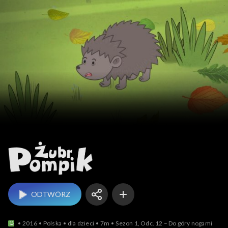
Żubr Pompik
ODTWÓRZ
2016
Polska
dla dzieci
7m
Sezon 1, Odc. 12 – Do góry nogami