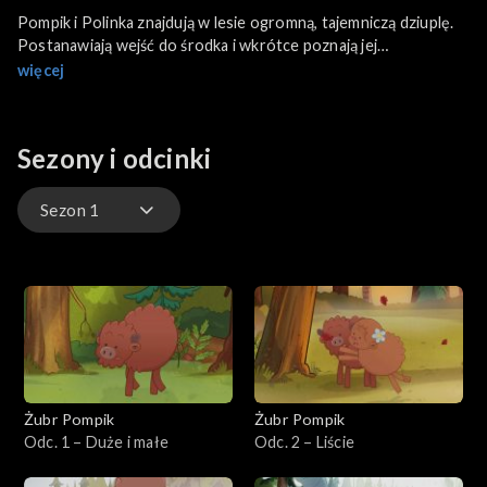
Pompik i Polinka znajdują w lesie ogromną, tajemniczą dziuplę.
Postanawiają wejść do środka i wkrótce poznają jej
niezwykłych, skrzydlatych mieszkańców. Kim są?
więcej
Sezony i odcinki
Sezon 1
Sezon 1
Żubr Pompik
Żubr Pompik
Odc. 1 – Duże i małe
Odc. 2 – Liście