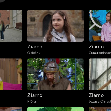
Ziarno
Ziarno
Osiołek
Cumuloninbu
Ziarno
Ziarno
Pióra
Jezusa Chrys
Wszechświat