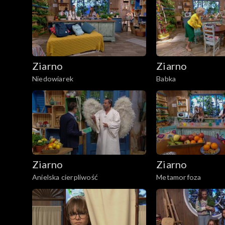
Ziarno
Ziarno
Niedowiarek
Babka
Ziarno
Ziarno
Anielska cierpliwość
Metamorfoza