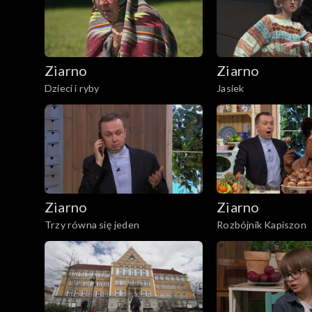
Ziarno
Ziarno
Dzieci i ryby
Jasiek
Ziarno
Ziarno
Trzy równa się jeden
Rozbójnik Kapiszon