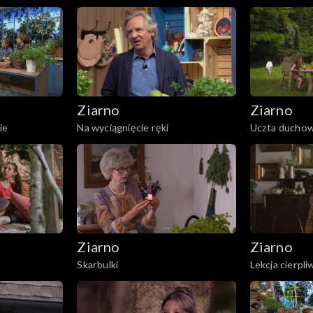
Ziarno
Ziarno
ie
Na wyciągnięcie ręki
Uczta ducho
Ziarno
Ziarno
Skarbulki
Lekcja cierpli