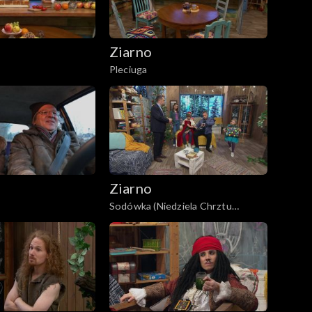
Ziarno
Pleciuga
Ziarno
Sodówka (Niedziela Chrztu
Pańskiego)