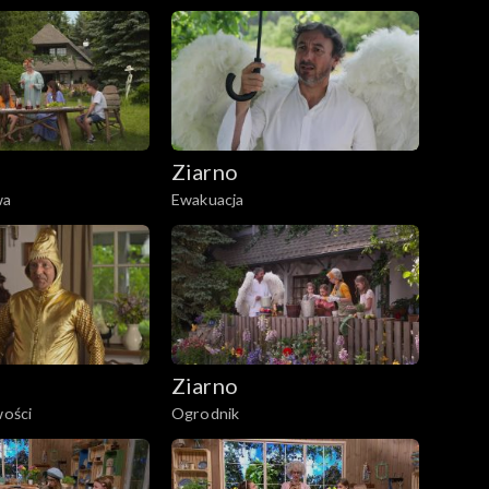
Ziarno
wa
Ewakuacja
Ziarno
wości
Ogrodnik