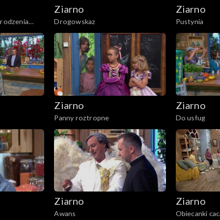
Ziarno
Ziarno
arodzenia
Drogowskaz
Pustynia
Ziarno
Ziarno
Panny roztropne
Do usług
Ziarno
Ziarno
Awans
Obiecanki cac