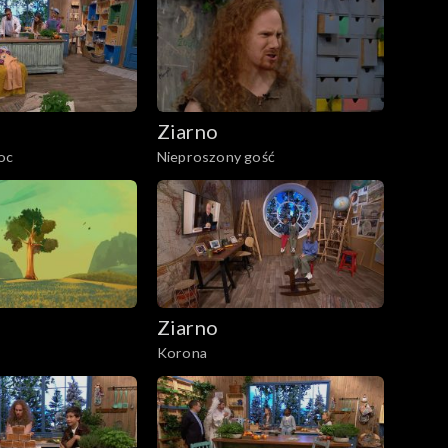
Ziarno
oc
Nieproszony gość
Ziarno
Korona