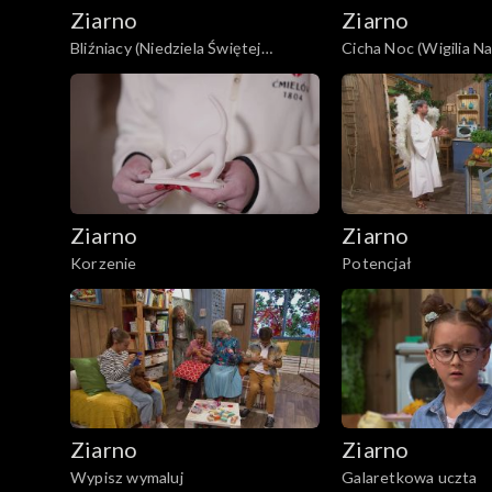
Ziarno
Ziarno
Bliźniacy (Niedziela Świętej
Cicha Noc (Wigilia N
Rodziny)
Pańskiego)
Ziarno
Ziarno
Korzenie
Potencjał
Ziarno
Ziarno
Wypisz wymaluj
Galaretkowa uczta