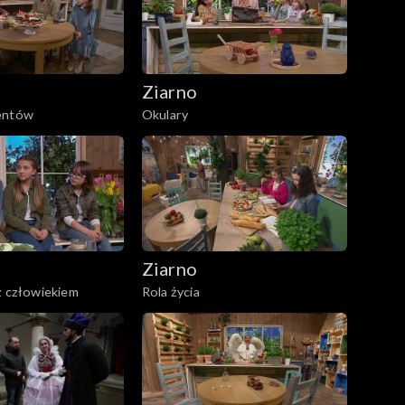
Ziarno
entów
Okulary
Ziarno
z człowiekiem
Rola życia