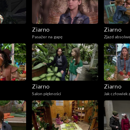
Ziarno
Ziarno
Pasażer na gapę
Zjazd absolw
Ziarno
Ziarno
Salon piękności
Jak człowiek 