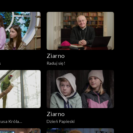
Ziarno
s
Raduj się!
Ziarno
tusa Króla
Dzień Papieski
a