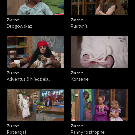
Ziarno
Ziarno
Drogowskaz
Pustynia
Ziarno
Ziarno
Adventus (I Niedziela
Korzenie
Adwentu)
Ziarno
Ziarno
Potencjał
Panny roztropne