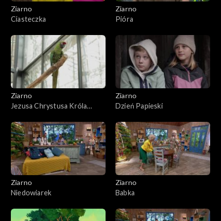
Ziarno
Ziarno
Ciasteczka
Pióra
Ziarno
Ziarno
Jezusa Chrystusa Króla
Dzień Papieski
Wszechświata
Ziarno
Ziarno
Niedowiarek
Babka