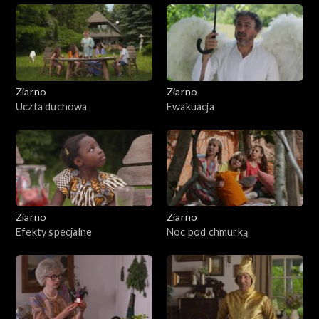
Ziarno
Ziarno
Uczta duchowa
Ewakuacja
Ziarno
Ziarno
Efekty specjalne
Noc pod chmurką