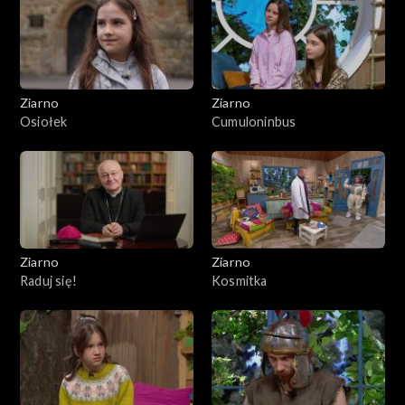
Ziarno
Ziarno
Osiołek
Cumuloninbus
Ziarno
Ziarno
Raduj się!
Kosmitka