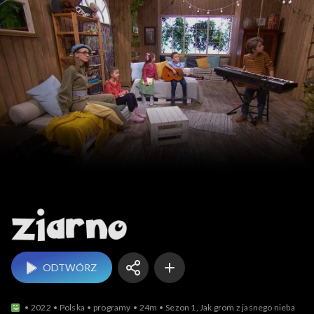
Ziarno
ODTWÓRZ
2022
Polska
programy
24m
Sezon 1, Jak grom z jasnego nieba