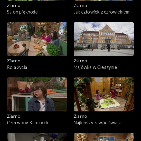
Ziarno
Ziarno
Salon piękności
Jak człowiek z człowiekiem
Ziarno
Ziarno
Rola życia
Majówka w Cieszynie
Ziarno
Ziarno
Czerwony Kapturek
Najlepszy zawód świata –
Niedziela Miłosierdzia
Bożego