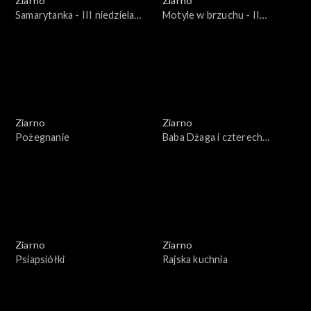
Ziarno
Ziarno
Samarytanka - III niedziela
Motyle w brzuchu - II
Wielkiego postu
niedziela Wielkiego Postu
Ziarno
Ziarno
Pożegnanie
Baba Dżaga i czterech
rozbójników
Ziarno
Ziarno
Psiapsiółki
Rajska kuchnia