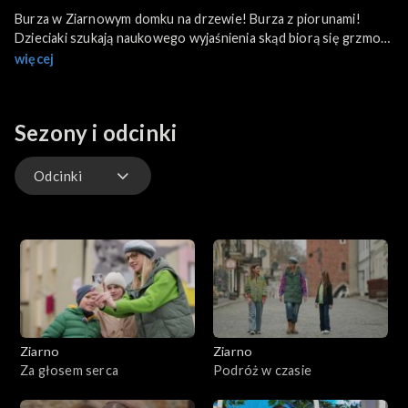
Burza w Ziarnowym domku na drzewie! Burza z piorunami!
Dzieciaki szukają naukowego wyjaśnienia skąd biorą się grzmoty
i pioruny. Pomoże w tym siostra Maria, która przygotowuje
więcej
odpowiednie doświadczenie. Dzieci dowiedzą się wielu
ciekawych rzeczy o św. Janie - wielkim Ewangeliście. Z bpem
Arturem porozmawiają o Matce Bożej, która objawia się na
Sezony i odcinki
całym świecie!
Odcinki
Odcinki
Ziarno
Ziarno
Za głosem serca
Podróż w czasie