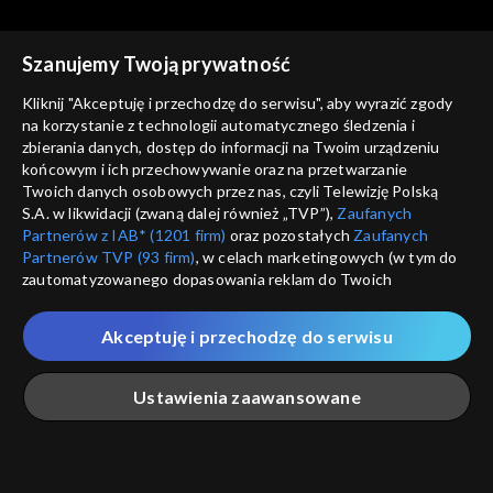
Szanujemy Twoją prywatność
Kliknij "Akceptuję i przechodzę do serwisu", aby wyrazić zgody
na korzystanie z technologii automatycznego śledzenia i
zbierania danych, dostęp do informacji na Twoim urządzeniu
Ziarno
Ziarno
końcowym i ich przechowywanie oraz na przetwarzanie
Kto śpiewa, dwa razy się
W rodzinie siła!
Twoich danych osobowych przez nas, czyli Telewizję Polską
modli
S.A. w likwidacji (zwaną dalej również „TVP”),
Zaufanych
Partnerów z IAB* (1201 firm)
oraz pozostałych
Zaufanych
Partnerów TVP (93 firm)
, w celach marketingowych (w tym do
zautomatyzowanego dopasowania reklam do Twoich
zainteresowań i mierzenia ich skuteczności) i pozostałych,
które wskazujemy poniżej, a także zgody na udostępnianie
Akceptuję i przechodzę do serwisu
przez nas identyfikatora PPID do Google.
Ziarno
Ziarno
Mistrz niesienia pomocy
Wakacje z Panem Bogiem
Twoje dane osobowe zbierane podczas odwiedzania przez
Ustawienia zaawansowane
Ciebie naszych
poszczególnych serwisów
zwanych dalej
„Portalem”, w tym informacje zapisywane za pomocą
technologii takich jak: pliki cookie, sygnalizatory WWW lub
innych podobnych technologii umożliwiających świadczenie
Główna
Szukaj
Moja lista
Na żywo
Więcej
dopasowanych i bezpiecznych usług, personalizację treści