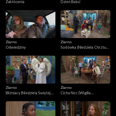
Zakłócenia
Dzień Babci
Ziarno
Ziarno
Odwiedziny
Sodówka (Niedziela Chrztu
Pańskiego)
Ziarno
Ziarno
Bliźniacy (Niedziela Świętej
Cicha Noc (Wigilia
Rodziny)
Narodzenia Pańskiego)