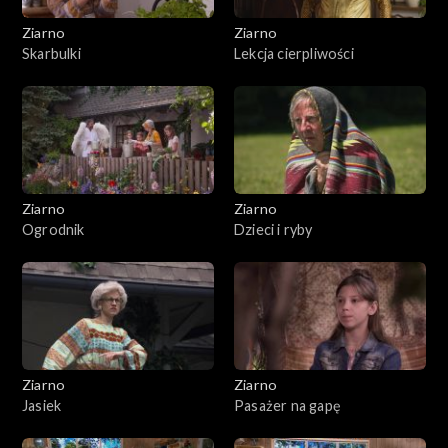
Ziarno
Ziarno
Skarbulki
Lekcja cierpliwości
Ziarno
Ziarno
Ogrodnik
Dzieci i ryby
Ziarno
Ziarno
Jasiek
Pasażer na gapę