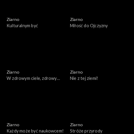
Ziarno
Ziarno
Kulturalnym być
Miłość do Ojczyzny
Ziarno
Ziarno
W zdrowym ciele, zdrowy
Nie z tej ziemi!
duch
Ziarno
Ziarno
Każdy może być naukowcem!
Stróże przyrody