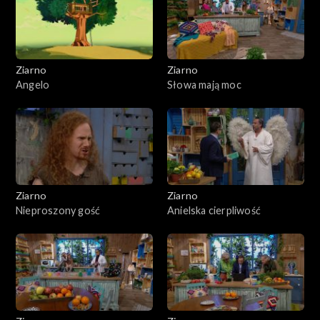
Ziarno
Ziarno
Angelo
Słowa mają moc
Ziarno
Ziarno
Nieproszony gość
Anielska cierpliwość