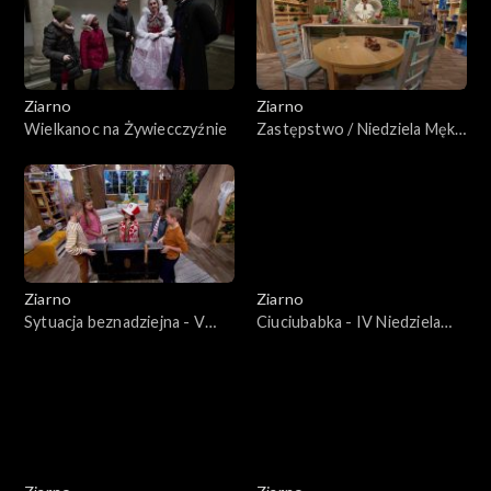
Ziarno
Ziarno
Wielkanoc na Żywiecczyźnie
Zastępstwo / Niedziela Męki
Pańskiej
Ziarno
Ziarno
Sytuacja beznadziejna - V
Ciuciubabka - IV Niedziela
niedziela Wielkiego Postu
Wielkiego Postu