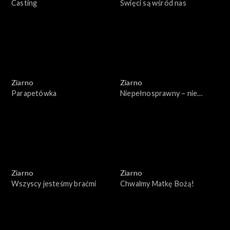
Casting
Święci są wśród nas
Ziarno
Ziarno
Parapetówka
Niepełnosprawny – nie
znaczy inny
Ziarno
Ziarno
Wszyscy jesteśmy braćmi
Chwalmy Matkę Bożą!