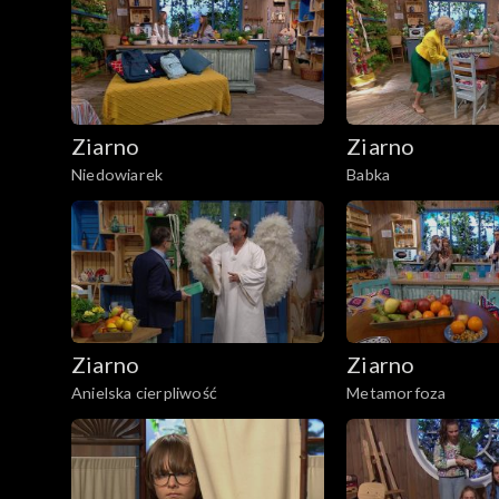
Ziarno
Ziarno
Niedowiarek
Babka
Ziarno
Ziarno
Anielska cierpliwość
Metamorfoza