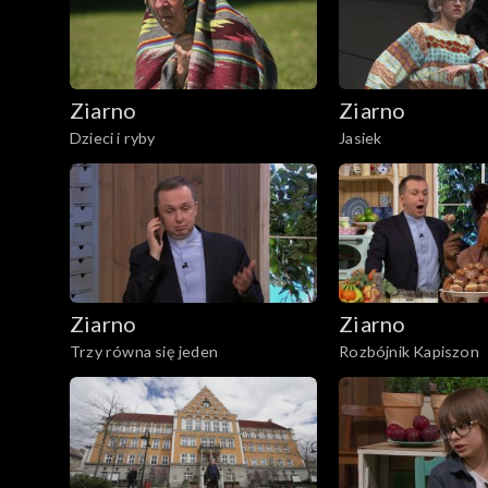
Ziarno
Ziarno
Dzieci i ryby
Jasiek
Ziarno
Ziarno
Trzy równa się jeden
Rozbójnik Kapiszon