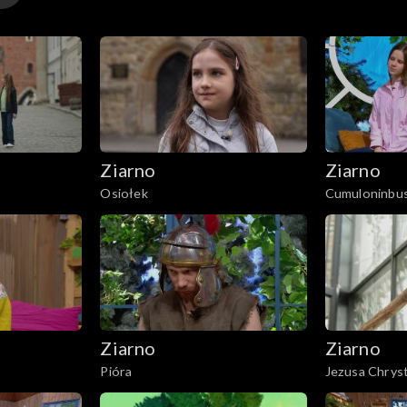
Ziarno
Ziarno
Osiołek
Cumuloninbu
Ziarno
Ziarno
Pióra
Jezusa Chrys
Wszechświat