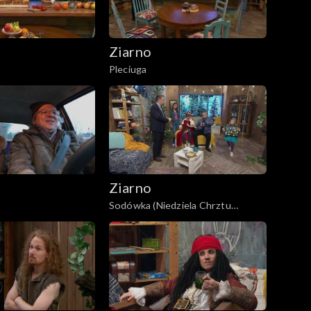
Ziarno
Pleciuga
Ziarno
Sodówka (Niedziela Chrztu
Pańskiego)