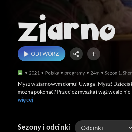
ODTWÓRZ
2021
Polska
programy
24m
Sezon 1, She
Mysz w ziarnowym domu! Uwaga! Mysz! Dzieciaki p
można pokonać? Przecież myszka i wąż wcale nie 
węże i inne gady. Może dzieciakom z Ziarna uda si
więcej
to biskup Artur?
Sezony i odcinki
Odcinki