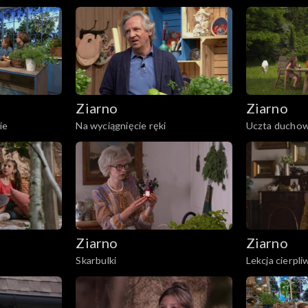
Ziarno
Ziarno
ie
Na wyciągnięcie ręki
Uczta ducho
Ziarno
Ziarno
Skarbulki
Lekcja cierpli