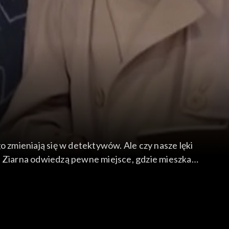
zmieniają się w detektywów. Ale czy nasze lęki
z Ziarna odwiedzą pewne miejsce, gdzie mieszkają
 pokona swój lęk i skoczy na spadochronie? A co na