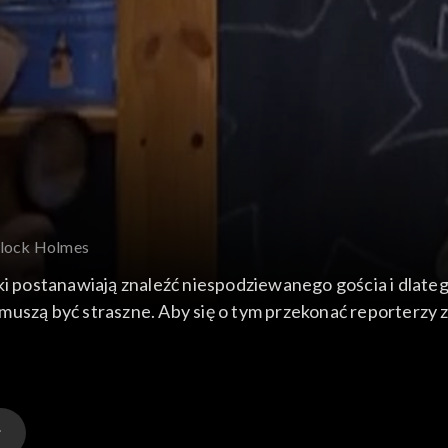
rlock Holmes
ostanawiają znaleźć niespodziewanego gościa i dlatego 
muszą być straszne. Aby się o tym przekonać reporterzy 
ę je pokochać i pokonają swoje lęki? A czy ciocia Ewelina