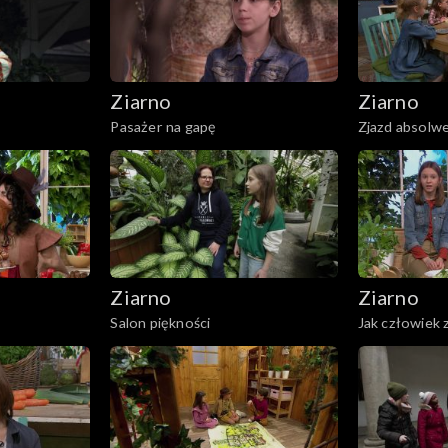
Ziarno
Ziarno
Pasażer na gapę
Zjazd absolw
Ziarno
Ziarno
Salon piękności
Jak człowiek 