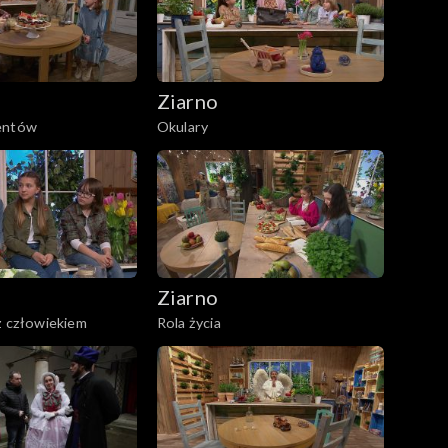
Ziarno
entów
Okulary
Ziarno
z człowiekiem
Rola życia