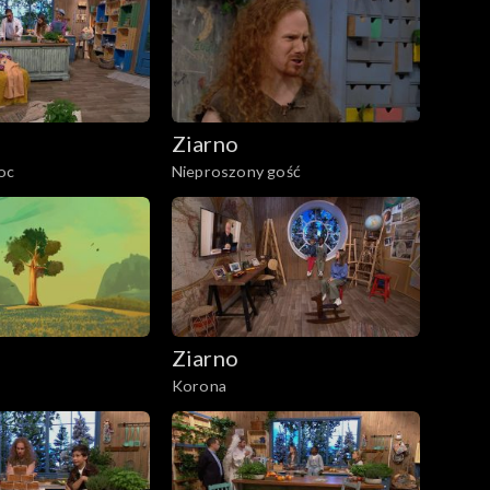
Ziarno
oc
Nieproszony gość
Ziarno
Korona