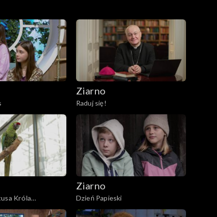
Ziarno
s
Raduj się!
Ziarno
tusa Króla
Dzień Papieski
a