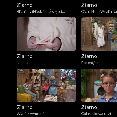
Ziarno
Ziarno
Bliźniacy (Niedziela Świętej
Cicha Noc (Wigilia N
Rodziny)
Pańskiego)
Ziarno
Ziarno
Korzenie
Potencjał
Ziarno
Ziarno
Wypisz wymaluj
Galaretkowa uczta