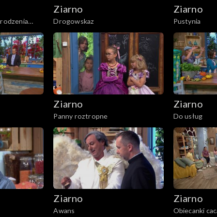
Ziarno
Ziarno
arodzenia
Drogowskaz
Pustynia
Ziarno
Ziarno
Panny roztropne
Do usług
Ziarno
Ziarno
Awans
Obiecanki cac