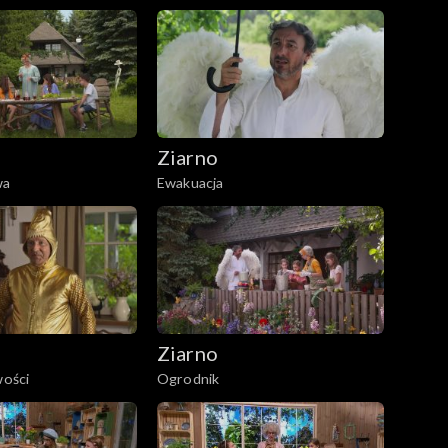
Ziarno
wa
Ewakuacja
Ziarno
wości
Ogrodnik