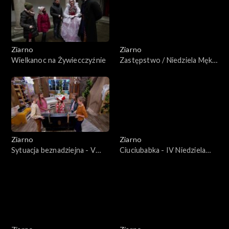
Ziarno
Ziarno
Wielkanoc na Żywiecczyźnie
Zastępstwo / Niedziela Męki
Pańskiej
Ziarno
Ziarno
Sytuacja beznadziejna - V
Ciuciubabka - IV Niedziela
niedziela Wielkiego Postu
Wielkiego Postu