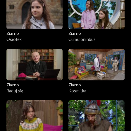
Ziarno
Ziarno
Osiołek
Cumuloninbus
Ziarno
Ziarno
Raduj się!
Kosmitka