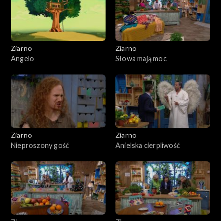
Ziarno
Ziarno
Angelo
Słowa mają moc
Ziarno
Ziarno
Nieproszony gość
Anielska cierpliwość