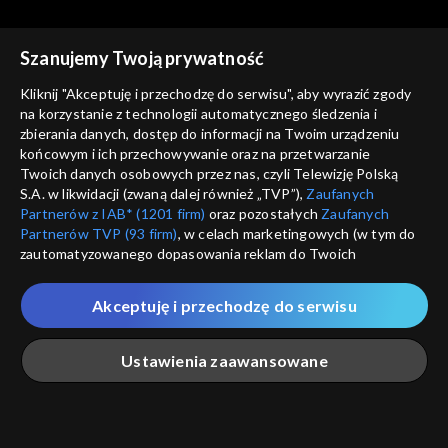
Szanujemy Twoją prywatność
Kliknij "Akceptuję i przechodzę do serwisu", aby wyrazić zgody
na korzystanie z technologii automatycznego śledzenia i
zbierania danych, dostęp do informacji na Twoim urządzeniu
Ziarno
Ziarno
końcowym i ich przechowywanie oraz na przetwarzanie
Kto śpiewa, dwa razy się
W rodzinie siła!
Twoich danych osobowych przez nas, czyli Telewizję Polską
modli
S.A. w likwidacji (zwaną dalej również „TVP”),
Zaufanych
Partnerów z IAB* (1201 firm)
oraz pozostałych
Zaufanych
Partnerów TVP (93 firm)
, w celach marketingowych (w tym do
zautomatyzowanego dopasowania reklam do Twoich
zainteresowań i mierzenia ich skuteczności) i pozostałych,
które wskazujemy poniżej, a także zgody na udostępnianie
Akceptuję i przechodzę do serwisu
przez nas identyfikatora PPID do Google.
Ziarno
Ziarno
Mistrz niesienia pomocy
Wakacje z Panem Bogiem
Twoje dane osobowe zbierane podczas odwiedzania przez
Ustawienia zaawansowane
Ciebie naszych
poszczególnych serwisów
zwanych dalej
„Portalem”, w tym informacje zapisywane za pomocą
technologii takich jak: pliki cookie, sygnalizatory WWW lub
innych podobnych technologii umożliwiających świadczenie
Główna
Szukaj
Moja lista
Na żywo
Więcej
dopasowanych i bezpiecznych usług, personalizację treści