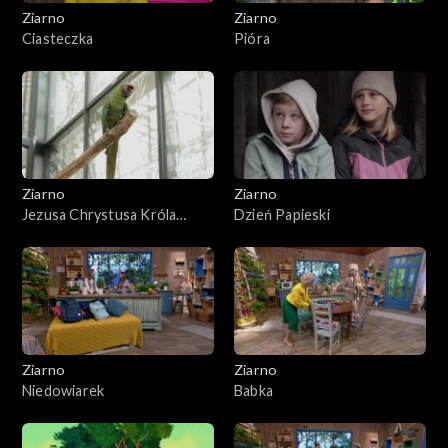
Ziarno
Ziarno
Ciasteczka
Pióra
Ziarno
Ziarno
Jezusa Chrystusa Króla
Dzień Papieski
Wszechświata
Ziarno
Ziarno
Niedowiarek
Babka