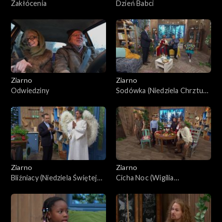
Zakłócenia
Dzień Babci
Ziarno
Ziarno
Odwiedziny
Sodówka (Niedziela Chrztu
Pańskiego)
Ziarno
Ziarno
Bliźniacy (Niedziela Świętej
Cicha Noc (Wigilia
Rodziny)
Narodzenia Pańskiego)