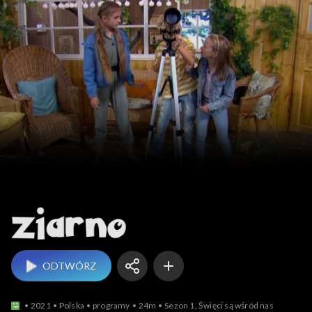
Ziarno
ODTWÓRZ
2021
Polska
programy
24m
Sezon 1, Święci są wśród nas