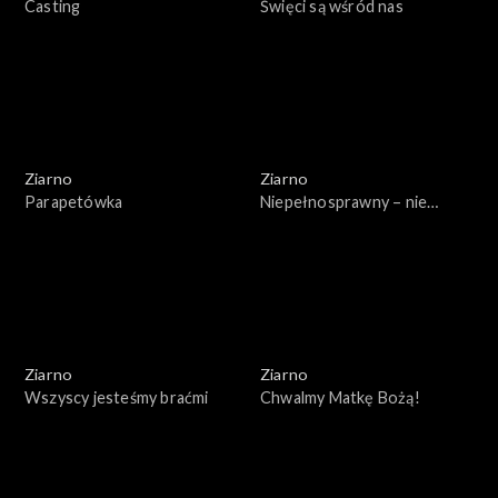
Casting
Święci są wśród nas
Ziarno
Ziarno
Parapetówka
Niepełnosprawny – nie
znaczy inny
Ziarno
Ziarno
Wszyscy jesteśmy braćmi
Chwalmy Matkę Bożą!