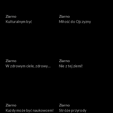
Ziarno
Ziarno
Kulturalnym być
Miłość do Ojczyzny
Ziarno
Ziarno
W zdrowym ciele, zdrowy
Nie z tej ziemi!
duch
Ziarno
Ziarno
Każdy może być naukowcem!
Stróże przyrody