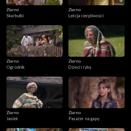
Ziarno
Ziarno
Skarbulki
Lekcja cierpliwości
Ziarno
Ziarno
Ogrodnik
Dzieci i ryby
Ziarno
Ziarno
Jasiek
Pasażer na gapę