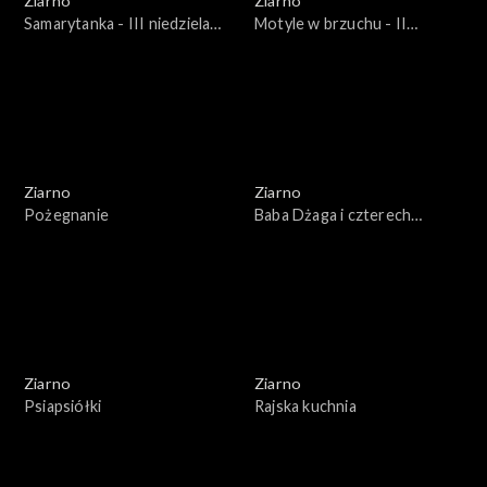
Ziarno
Ziarno
Samarytanka - III niedziela
Motyle w brzuchu - II
Wielkiego postu
niedziela Wielkiego Postu
Ziarno
Ziarno
Pożegnanie
Baba Dżaga i czterech
rozbójników
Ziarno
Ziarno
Psiapsiółki
Rajska kuchnia