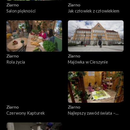
Ziarno
Ziarno
Salon piękności
Jak człowiek z człowiekiem
Ziarno
Ziarno
Rola życia
Majówka w Cieszynie
Ziarno
Ziarno
Czerwony Kapturek
Najlepszy zawód świata –
Niedziela Miłosierdzia
Bożego