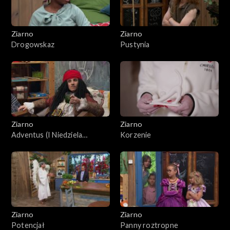
Ziarno
Ziarno
Drogowskaz
Pustynia
Ziarno
Ziarno
Adventus (I Niedziela
Korzenie
Adwentu)
Ziarno
Ziarno
Potencjał
Panny roztropne