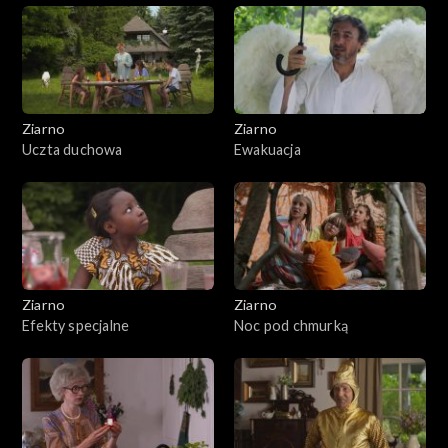
Ziarno
Ziarno
Uczta duchowa
Ewakuacja
Ziarno
Ziarno
Efekty specjalne
Noc pod chmurką