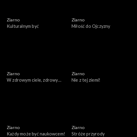
Ziarno
Ziarno
Kulturalnym być
Miłość do Ojczyzny
Ziarno
Ziarno
W zdrowym ciele, zdrowy
Nie z tej ziemi!
duch
Ziarno
Ziarno
Każdy może być naukowcem!
Stróże przyrody