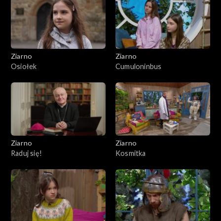
Ziarno
Ziarno
Osiołek
Cumuloninbus
Ziarno
Ziarno
Raduj się!
Kosmitka