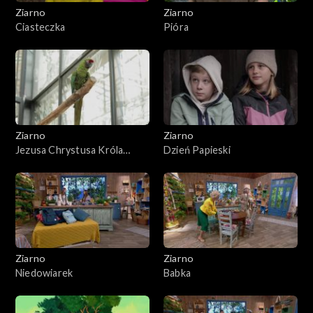
Ziarno
Ziarno
Ciasteczka
Pióra
Ziarno
Ziarno
Jezusa Chrystusa Króla
Dzień Papieski
Wszechświata
Ziarno
Ziarno
Niedowiarek
Babka