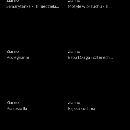
Ziarno
Ziarno
Samarytanka - III niedziela
Motyle w brzuchu - II
Wielkiego postu
niedziela Wielkiego Postu
Ziarno
Ziarno
Pożegnanie
Baba Dżaga i czterech
rozbójników
Ziarno
Ziarno
Psiapsiółki
Rajska kuchnia