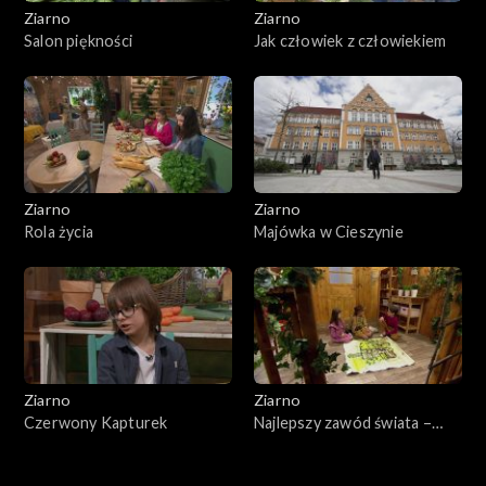
Ziarno
Ziarno
Salon piękności
Jak człowiek z człowiekiem
Ziarno
Ziarno
Rola życia
Majówka w Cieszynie
Ziarno
Ziarno
Czerwony Kapturek
Najlepszy zawód świata –
Niedziela Miłosierdzia
Bożego