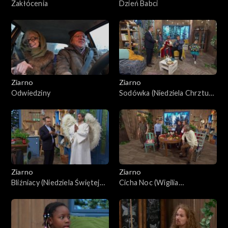
Zakłócenia
Dzień Babci
Ziarno
Ziarno
Odwiedziny
Sodówka (Niedziela Chrztu
Pańskiego)
Ziarno
Ziarno
Bliźniacy (Niedziela Świętej
Cicha Noc (Wigilia
Rodziny)
Narodzenia Pańskiego)