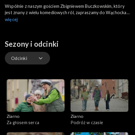
Wspólnie z naszym gościem Zbigniewem Buczkowskim, który
jest znany z wielu komediowych ról, zapraszamy do Wąchocka.
Poznamy słynnego sołtysa i najśmieszniejsze dowcipy o nim.
więcej
Ale przede wszystkim odwiedzimy średniowieczne Opactwa
Cystersów w Wąchocku, gdzie czas się zatrzymał w XII wieku.
Sezony i odcinki
Odcinki
Odcinki
Ziarno
Ziarno
Za głosem serca
Podróż w czasie