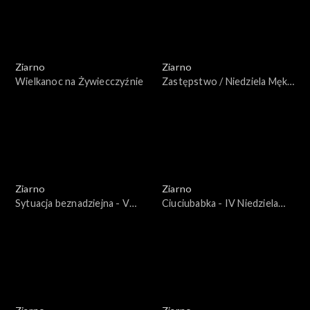
Ziarno
Ziarno
Wielkanoc na Żywiecczyźnie
Zastępstwo / Niedziela Męki
Pańskiej
Ziarno
Ziarno
Sytuacja beznadziejna - V
Ciuciubabka - IV Niedziela
niedziela Wielkiego Postu
Wielkiego Postu