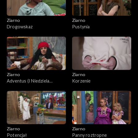
Ziarno
Ziarno
Drogowskaz
Pustynia
Ziarno
Ziarno
Adventus (I Niedziela
Korzenie
Adwentu)
Ziarno
Ziarno
Potencjał
Panny roztropne