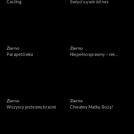
Casting
Święci są wśród nas
Ziarno
Ziarno
Parapetówka
Niepełnosprawny – nie
znaczy inny
Ziarno
Ziarno
Wszyscy jesteśmy braćmi
Chwalmy Matkę Bożą!