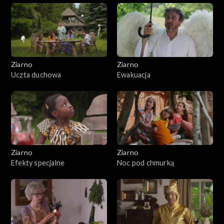
Ziarno
Ziarno
Uczta duchowa
Ewakuacja
Ziarno
Ziarno
Efekty specjalne
Noc pod chmurką