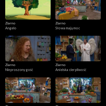
Ziarno
Ziarno
Angelo
Słowa mają moc
Ziarno
Ziarno
Nieproszony gość
Anielska cierpliwość