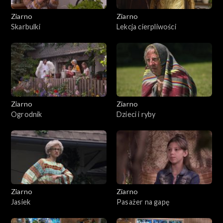
Ziarno
Ziarno
Skarbulki
Lekcja cierpliwości
Ziarno
Ziarno
Ogrodnik
Dzieci i ryby
Ziarno
Ziarno
Jasiek
Pasażer na gapę