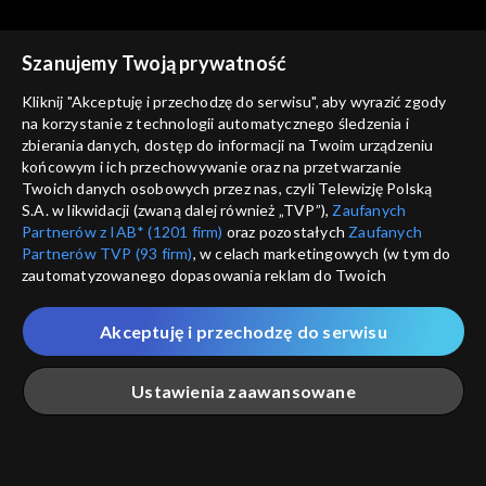
Szanujemy Twoją prywatność
Kliknij "Akceptuję i przechodzę do serwisu", aby wyrazić zgody
na korzystanie z technologii automatycznego śledzenia i
zbierania danych, dostęp do informacji na Twoim urządzeniu
Ziarno
Ziarno
końcowym i ich przechowywanie oraz na przetwarzanie
Kto śpiewa, dwa razy się
W rodzinie siła!
Twoich danych osobowych przez nas, czyli Telewizję Polską
modli
S.A. w likwidacji (zwaną dalej również „TVP”),
Zaufanych
Partnerów z IAB* (1201 firm)
oraz pozostałych
Zaufanych
Partnerów TVP (93 firm)
, w celach marketingowych (w tym do
zautomatyzowanego dopasowania reklam do Twoich
zainteresowań i mierzenia ich skuteczności) i pozostałych,
które wskazujemy poniżej, a także zgody na udostępnianie
Akceptuję i przechodzę do serwisu
przez nas identyfikatora PPID do Google.
Ziarno
Ziarno
Mistrz niesienia pomocy
Wakacje z Panem Bogiem
Twoje dane osobowe zbierane podczas odwiedzania przez
Ustawienia zaawansowane
Ciebie naszych
poszczególnych serwisów
zwanych dalej
„Portalem”, w tym informacje zapisywane za pomocą
technologii takich jak: pliki cookie, sygnalizatory WWW lub
innych podobnych technologii umożliwiających świadczenie
Główna
Szukaj
Moja lista
Na żywo
Więcej
dopasowanych i bezpiecznych usług, personalizację treści