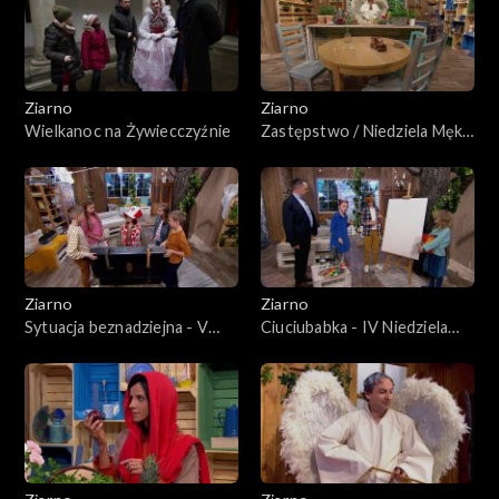
Ziarno
Ziarno
Wielkanoc na Żywiecczyźnie
Zastępstwo / Niedziela Męki
Pańskiej
Ziarno
Ziarno
Sytuacja beznadziejna - V
Ciuciubabka - IV Niedziela
niedziela Wielkiego Postu
Wielkiego Postu