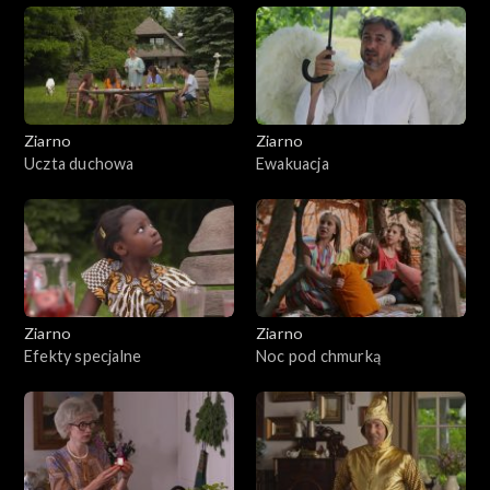
Ziarno
Ziarno
Uczta duchowa
Ewakuacja
Ziarno
Ziarno
Efekty specjalne
Noc pod chmurką