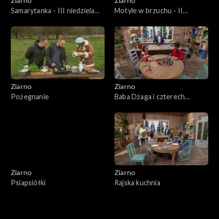
Ziarno
Ziarno
Samarytanka - III niedziela
Motyle w brzuchu - II
Wielkiego postu
niedziela Wielkiego Postu
Ziarno
Ziarno
Pożegnanie
Baba Dżaga i czterech
rozbójników
Ziarno
Ziarno
Psiapsiółki
Rajska kuchnia