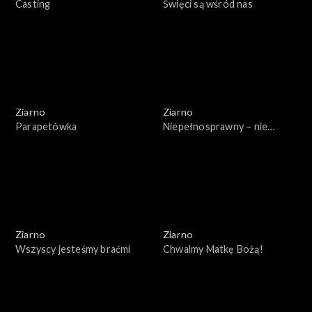
Casting
Święci są wśród nas
Ziarno
Ziarno
Parapetówka
Niepełnosprawny – nie
znaczy inny
Ziarno
Ziarno
Wszyscy jesteśmy braćmi
Chwalmy Matkę Bożą!