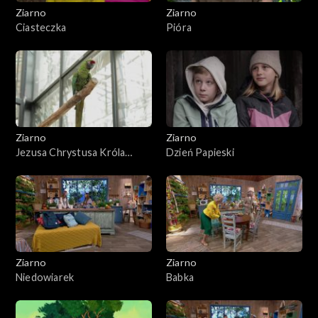
Ziarno
Ziarno
Ciasteczka
Pióra
Ziarno
Ziarno
Jezusa Chrystusa Króla
Dzień Papieski
Wszechświata
Ziarno
Ziarno
Niedowiarek
Babka