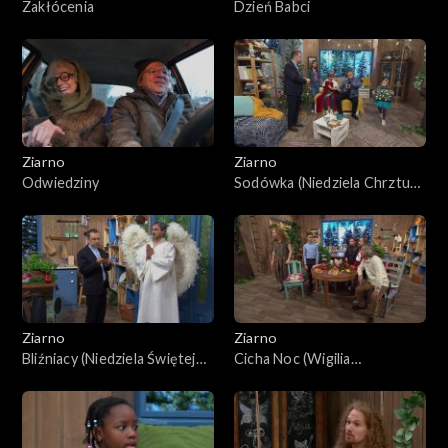
Zakłócenia
Dzień Babci
Ziarno
Ziarno
Odwiedziny
Sodówka (Niedziela Chrztu
Pańskiego)
Ziarno
Ziarno
Bliźniacy (Niedziela Świętej
Cicha Noc (Wigilia
Rodziny)
Narodzenia Pańskiego)