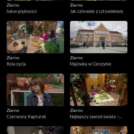
Ziarno
Ziarno
Salon piękności
Jak człowiek z człowiekiem
Ziarno
Ziarno
Rola życia
Majówka w Cieszynie
Ziarno
Ziarno
Czerwony Kapturek
Najlepszy zawód świata –
Niedziela Miłosierdzia
Bożego