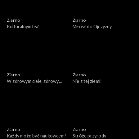
Ziarno
Ziarno
Kulturalnym być
Miłość do Ojczyzny
Ziarno
Ziarno
W zdrowym ciele, zdrowy
Nie z tej ziemi!
duch
Ziarno
Ziarno
Każdy może być naukowcem!
Stróże przyrody