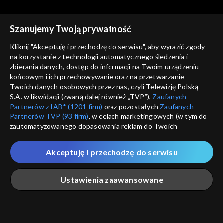
Szanujemy Twoją prywatność
Kliknij "Akceptuję i przechodzę do serwisu", aby wyrazić zgody
na korzystanie z technologii automatycznego śledzenia i
zbierania danych, dostęp do informacji na Twoim urządzeniu
Ziarno
Ziarno
końcowym i ich przechowywanie oraz na przetwarzanie
Kto śpiewa, dwa razy się
W rodzinie siła!
Twoich danych osobowych przez nas, czyli Telewizję Polską
modli
S.A. w likwidacji (zwaną dalej również „TVP”),
Zaufanych
Partnerów z IAB* (1201 firm)
oraz pozostałych
Zaufanych
Partnerów TVP (93 firm)
, w celach marketingowych (w tym do
zautomatyzowanego dopasowania reklam do Twoich
zainteresowań i mierzenia ich skuteczności) i pozostałych,
które wskazujemy poniżej, a także zgody na udostępnianie
Akceptuję i przechodzę do serwisu
przez nas identyfikatora PPID do Google.
Ziarno
Ziarno
Mistrz niesienia pomocy
Wakacje z Panem Bogiem
Twoje dane osobowe zbierane podczas odwiedzania przez
Ustawienia zaawansowane
Ciebie naszych
poszczególnych serwisów
zwanych dalej
„Portalem”, w tym informacje zapisywane za pomocą
technologii takich jak: pliki cookie, sygnalizatory WWW lub
innych podobnych technologii umożliwiających świadczenie
Główna
Szukaj
Moja lista
Na żywo
Więcej
dopasowanych i bezpiecznych usług, personalizację treści