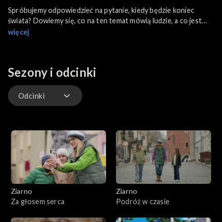
Spróbujemy odpowiedzieć na pytanie, kiedy będzie koniec
świata? Dowiemy się, co na ten temat mówią ludzie, a co jest
napisane w Ewangelii według św. Marka. Dzieci zastanowią się
więcej
też nad sensem powiedzenia: Nie odkładaj na jutro tego, co
możesz zrobić dzisiaj.
Sezony i odcinki
Odcinki
Odcinki
Ziarno
Ziarno
Za głosem serca
Podróż w czasie