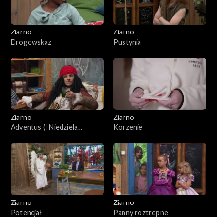
Ziarno
Ziarno
Drogowskaz
Pustynia
Ziarno
Ziarno
Adventus (I Niedziela
Korzenie
Adwentu)
Ziarno
Ziarno
Potencjał
Panny roztropne