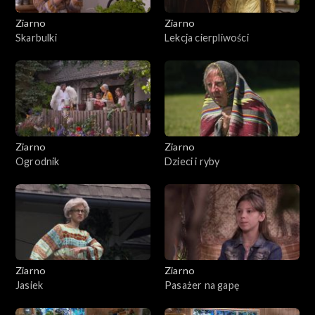
Ziarno
Ziarno
Skarbulki
Lekcja cierpliwości
Ziarno
Ziarno
Ogrodnik
Dzieci i ryby
Ziarno
Ziarno
Jasiek
Pasażer na gapę