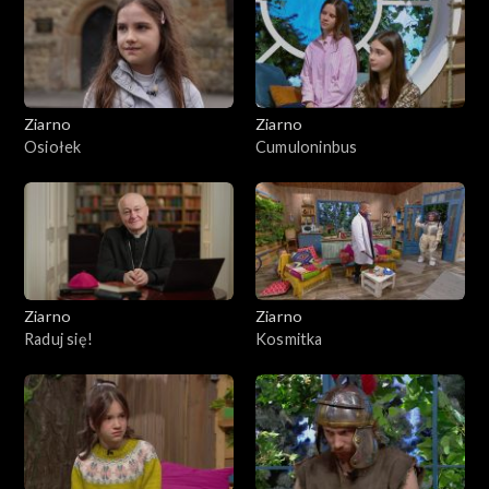
Ziarno
Ziarno
Osiołek
Cumuloninbus
Ziarno
Ziarno
Raduj się!
Kosmitka