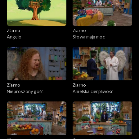
Ziarno
Ziarno
Angelo
Słowa mają moc
Ziarno
Ziarno
Nieproszony gość
Anielska cierpliwość