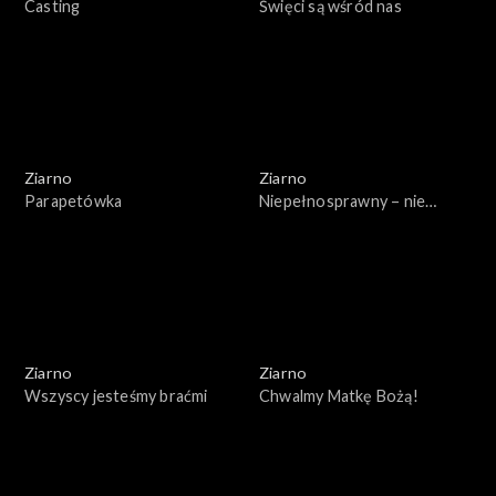
Casting
Święci są wśród nas
Ziarno
Ziarno
Parapetówka
Niepełnosprawny – nie
znaczy inny
Ziarno
Ziarno
Wszyscy jesteśmy braćmi
Chwalmy Matkę Bożą!