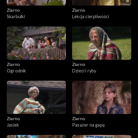
Ziarno
Ziarno
Skarbulki
Lekcja cierpliwości
Ziarno
Ziarno
Ogrodnik
Dzieci i ryby
Ziarno
Ziarno
Jasiek
Pasażer na gapę