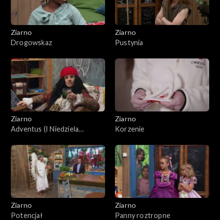
Ziarno
Ziarno
Drogowskaz
Pustynia
Ziarno
Ziarno
Adventus (I Niedziela
Korzenie
Adwentu)
Ziarno
Ziarno
Potencjał
Panny roztropne