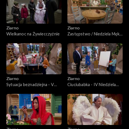
Ziarno
Ziarno
Wielkanoc na Żywiecczyźnie
Zastępstwo / Niedziela Męki
Pańskiej
Ziarno
Ziarno
Sytuacja beznadziejna - V
Ciuciubabka - IV Niedziela
niedziela Wielkiego Postu
Wielkiego Postu