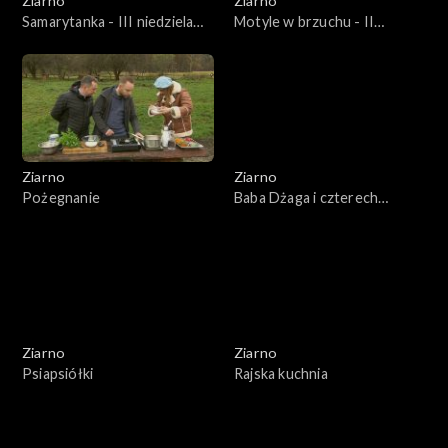
Ziarno
Ziarno
Samarytanka - III niedziela
Motyle w brzuchu - II
Wielkiego postu
niedziela Wielkiego Postu
Ziarno
Ziarno
Pożegnanie
Baba Dżaga i czterech
rozbójników
Ziarno
Ziarno
Psiapsiółki
Rajska kuchnia