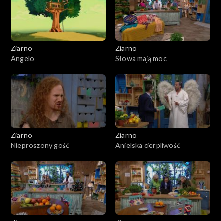
Ziarno
Ziarno
Angelo
Słowa mają moc
Ziarno
Ziarno
Nieproszony gość
Anielska cierpliwość