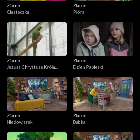
Ziarno
Ziarno
Ciasteczka
Pióra
Ziarno
Ziarno
Jezusa Chrystusa Króla
Dzień Papieski
Wszechświata
Ziarno
Ziarno
Niedowiarek
Babka