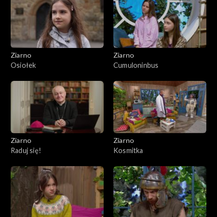
Ziarno
Ziarno
Osiołek
Cumuloninbus
Ziarno
Ziarno
Raduj się!
Kosmitka