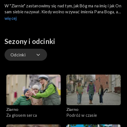
W "Ziarnie" zastanowimy się nad tym, jak Bóg ma na imię i jak On
sam siebie nazywał. Kiedy wolno wzywać imienia Pana Boga, a
kiedy jest to nadaremne? Jakie znaczenia mają ludzkie imiona i
więcej
skąd się wzięły? Z tymi pytaniami widzowie zetkną się w
kolejnym wydaniu "Ziarna", poznając bliżej drugie przykazanie.
Sezony i odcinki
Odcinki
Odcinki
Ziarno
Ziarno
Za głosem serca
Podróż w czasie