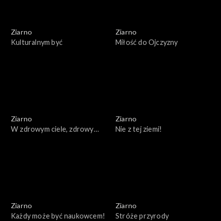
Ziarno
Ziarno
Kulturalnym być
Miłość do Ojczyzny
Ziarno
Ziarno
W zdrowym ciele, zdrowy
Nie z tej ziemi!
duch
Ziarno
Ziarno
Każdy może być naukowcem!
Stróże przyrody