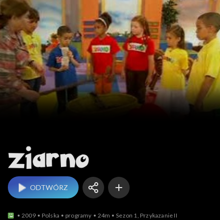
Ziarno
ODTWÓRZ
2009
Polska
programy
24m
Sezon 1, Przykazanie II