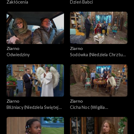
Zakłócenia
Dzień Babci
Ziarno
Ziarno
Odwiedziny
Sodówka (Niedziela Chrztu
Pańskiego)
Ziarno
Ziarno
Bliźniacy (Niedziela Świętej
Cicha Noc (Wigilia
Rodziny)
Narodzenia Pańskiego)