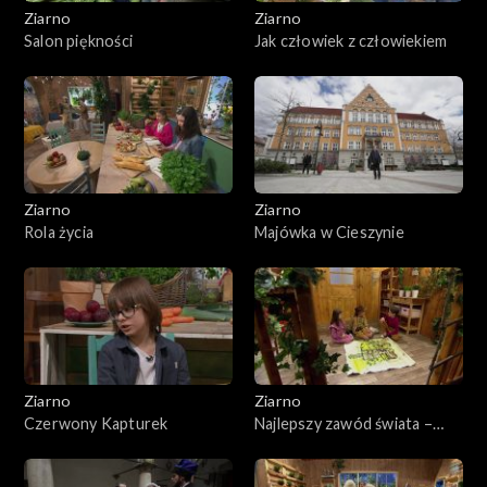
Ziarno
Ziarno
Salon piękności
Jak człowiek z człowiekiem
Ziarno
Ziarno
Rola życia
Majówka w Cieszynie
Ziarno
Ziarno
Czerwony Kapturek
Najlepszy zawód świata –
Niedziela Miłosierdzia
Bożego