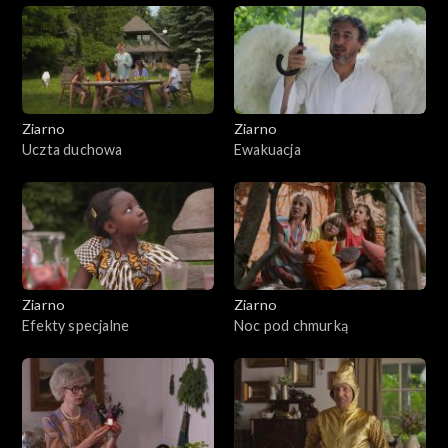
Ziarno
Ziarno
Uczta duchowa
Ewakuacja
Ziarno
Ziarno
Efekty specjalne
Noc pod chmurką