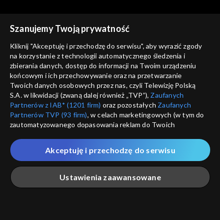
Szanujemy Twoją prywatność
Kliknij "Akceptuję i przechodzę do serwisu", aby wyrazić zgody
na korzystanie z technologii automatycznego śledzenia i
zbierania danych, dostęp do informacji na Twoim urządzeniu
Ziarno
Ziarno
końcowym i ich przechowywanie oraz na przetwarzanie
Kto śpiewa, dwa razy się
W rodzinie siła!
Twoich danych osobowych przez nas, czyli Telewizję Polską
modli
S.A. w likwidacji (zwaną dalej również „TVP”),
Zaufanych
Partnerów z IAB* (1201 firm)
oraz pozostałych
Zaufanych
Partnerów TVP (93 firm)
, w celach marketingowych (w tym do
zautomatyzowanego dopasowania reklam do Twoich
zainteresowań i mierzenia ich skuteczności) i pozostałych,
które wskazujemy poniżej, a także zgody na udostępnianie
Akceptuję i przechodzę do serwisu
przez nas identyfikatora PPID do Google.
Ziarno
Ziarno
Mistrz niesienia pomocy
Wakacje z Panem Bogiem
Twoje dane osobowe zbierane podczas odwiedzania przez
Ustawienia zaawansowane
Ciebie naszych
poszczególnych serwisów
zwanych dalej
„Portalem”, w tym informacje zapisywane za pomocą
technologii takich jak: pliki cookie, sygnalizatory WWW lub
innych podobnych technologii umożliwiających świadczenie
Główna
Szukaj
Moja lista
Na żywo
Więcej
dopasowanych i bezpiecznych usług, personalizację treści