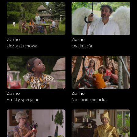
Ziarno
Ziarno
Uczta duchowa
Ewakuacja
Ziarno
Ziarno
Efekty specjalne
Noc pod chmurką