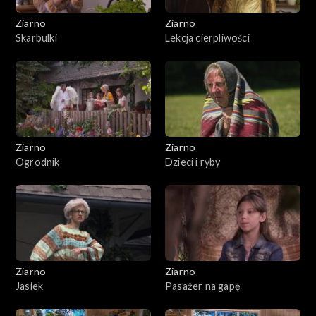
Ziarno
Ziarno
Skarbulki
Lekcja cierpliwości
Ziarno
Ziarno
Ogrodnik
Dzieci i ryby
Ziarno
Ziarno
Jasiek
Pasażer na gapę