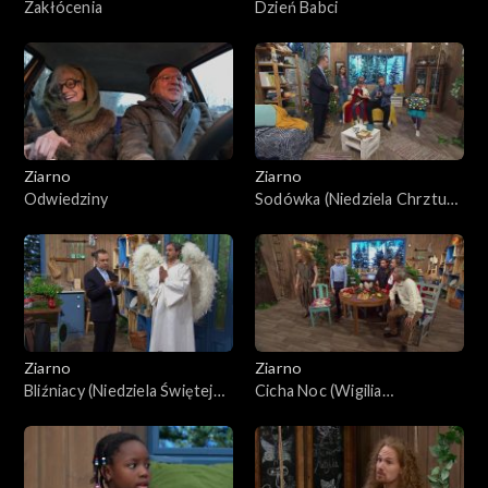
Zakłócenia
Dzień Babci
Ziarno
Ziarno
Odwiedziny
Sodówka (Niedziela Chrztu
Pańskiego)
Ziarno
Ziarno
Bliźniacy (Niedziela Świętej
Cicha Noc (Wigilia
Rodziny)
Narodzenia Pańskiego)