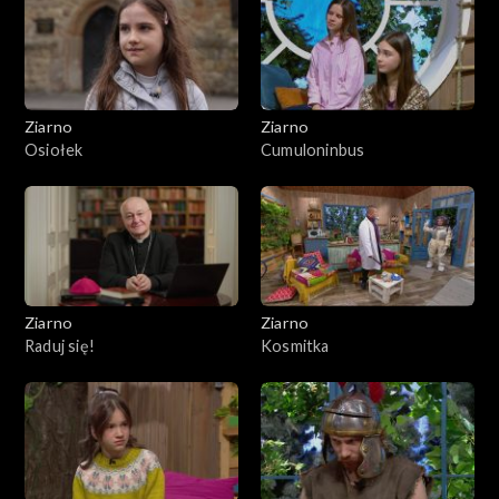
Ziarno
Ziarno
Osiołek
Cumuloninbus
Ziarno
Ziarno
Raduj się!
Kosmitka