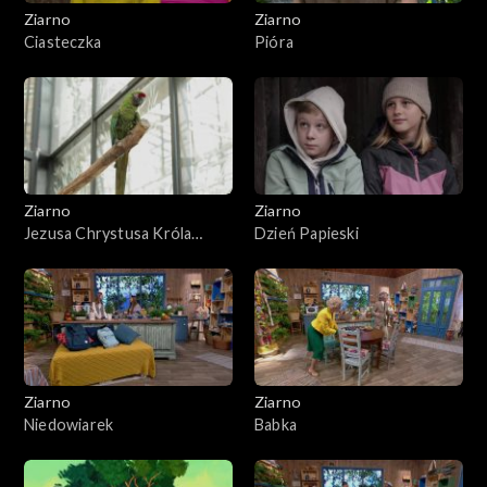
Ziarno
Ziarno
Ciasteczka
Pióra
Ziarno
Ziarno
Jezusa Chrystusa Króla
Dzień Papieski
Wszechświata
Ziarno
Ziarno
Niedowiarek
Babka