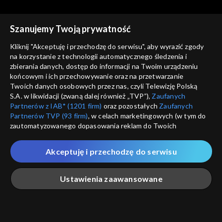
Szanujemy Twoją prywatność
Kliknij "Akceptuję i przechodzę do serwisu", aby wyrazić zgody
na korzystanie z technologii automatycznego śledzenia i
zbierania danych, dostęp do informacji na Twoim urządzeniu
Ziarno
Ziarno
końcowym i ich przechowywanie oraz na przetwarzanie
Kto śpiewa, dwa razy się
W rodzinie siła!
Twoich danych osobowych przez nas, czyli Telewizję Polską
modli
S.A. w likwidacji (zwaną dalej również „TVP”),
Zaufanych
Partnerów z IAB* (1201 firm)
oraz pozostałych
Zaufanych
Partnerów TVP (93 firm)
, w celach marketingowych (w tym do
zautomatyzowanego dopasowania reklam do Twoich
zainteresowań i mierzenia ich skuteczności) i pozostałych,
które wskazujemy poniżej, a także zgody na udostępnianie
Akceptuję i przechodzę do serwisu
przez nas identyfikatora PPID do Google.
Ziarno
Ziarno
Mistrz niesienia pomocy
Wakacje z Panem Bogiem
Twoje dane osobowe zbierane podczas odwiedzania przez
Ustawienia zaawansowane
Ciebie naszych
poszczególnych serwisów
zwanych dalej
„Portalem”, w tym informacje zapisywane za pomocą
technologii takich jak: pliki cookie, sygnalizatory WWW lub
innych podobnych technologii umożliwiających świadczenie
Główna
Szukaj
Moja lista
Na żywo
Więcej
dopasowanych i bezpiecznych usług, personalizację treści