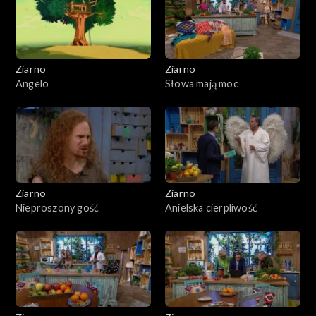
Ziarno
Ziarno
Angelo
Słowa mają moc
Ziarno
Ziarno
Nieproszony gość
Anielska cierpliwość