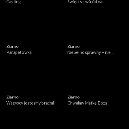
Casting
Święci są wśród nas
Ziarno
Ziarno
Parapetówka
Niepełnosprawny – nie
znaczy inny
Ziarno
Ziarno
Wszyscy jesteśmy braćmi
Chwalmy Matkę Bożą!