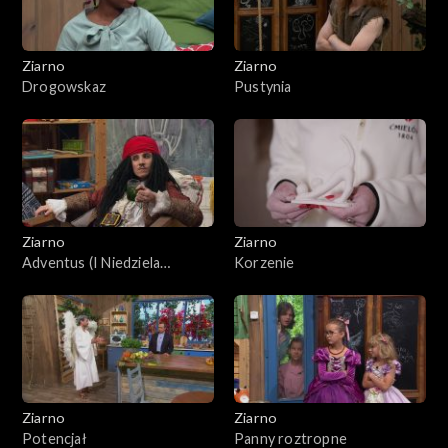
Ziarno
Ziarno
Drogowskaz
Pustynia
Ziarno
Ziarno
Adventus (I Niedziela
Korzenie
Adwentu)
Ziarno
Ziarno
Potencjał
Panny roztropne