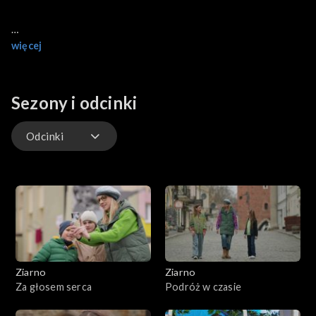
więcej
Tym razem rozmawiamy o pokusach, jakie czyhają na dzieci. W
wędrówce poprzez karty Nowego Testamentu doszliśmy do
momentu, gdy Pan Jezus jest kuszony na pustyni przez szatana.
Sezony i odcinki
Ten jednak, podobnie jak "sprzedawca bubli", odchodzi z niczym.
Odcinki
Odcinki
Ziarno
Ziarno
Za głosem serca
Podróż w czasie