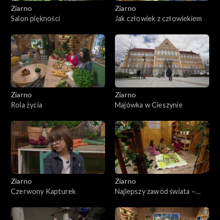
Ziarno
Ziarno
Salon piękności
Jak człowiek z człowiekiem
Ziarno
Ziarno
Rola życia
Majówka w Cieszynie
Ziarno
Ziarno
Czerwony Kapturek
Najlepszy zawód świata –
Niedziela Miłosierdzia
Bożego