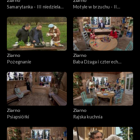
Ziarno
Ziarno
Samarytanka - III niedziela
Motyle w brzuchu - II
Wielkiego postu
niedziela Wielkiego Postu
Ziarno
Ziarno
Pożegnanie
Baba Dżaga i czterech
rozbójników
Ziarno
Ziarno
Psiapsiółki
Rajska kuchnia