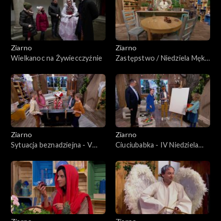
Ziarno
Ziarno
Wielkanoc na Żywiecczyźnie
Zastępstwo / Niedziela Męki
Pańskiej
Ziarno
Ziarno
Sytuacja beznadziejna - V
Ciuciubabka - IV Niedziela
niedziela Wielkiego Postu
Wielkiego Postu