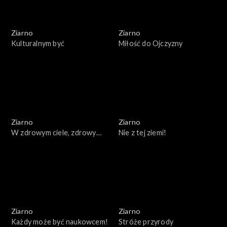
Ziarno
Ziarno
Kulturalnym być
Miłość do Ojczyzny
Ziarno
Ziarno
W zdrowym ciele, zdrowy
Nie z tej ziemi!
duch
Ziarno
Ziarno
Każdy może być naukowcem!
Stróże przyrody