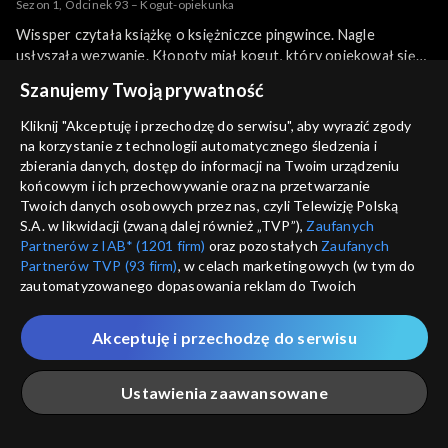
Sezon 1, Odcinek 93 – Kogut-opiekunka
Wissper czytała książkę o księżniczce pingwince. Nagle
usłyszała wezwanie. Kłopoty miał kogut, który opiekował się
prosiaczkami. Te nieźle się rozbrykały, a powinny pójść spać.
więcej
Szanujemy Twoją prywatność
Gdy wróci ich mama to wszyscy mogą mieć kłopoty, a
największe – kogut. Czy Wissper mu pomoże?
Kliknij "Akceptuję i przechodzę do serwisu", aby wyrazić zgody
na korzystanie z technologii automatycznego śledzenia i
Sezony i odcinki
zbierania danych, dostęp do informacji na Twoim urządzeniu
końcowym i ich przechowywanie oraz na przetwarzanie
Twoich danych osobowych przez nas, czyli Telewizję Polską
Wybierz
S.A. w likwidacji (zwaną dalej również „TVP”),
Zaufanych
Partnerów z IAB* (1201 firm)
oraz pozostałych
Zaufanych
Odcinki
Partnerów TVP (93 firm)
, w celach marketingowych (w tym do
zautomatyzowanego dopasowania reklam do Twoich
zainteresowań i mierzenia ich skuteczności) i pozostałych,
Rekomendowane dla Ciebie
które wskazujemy poniżej, a także zgody na udostępnianie
Akceptuję i przechodzę do serwisu
przez nas identyfikatora PPID do Google.
Twoje dane osobowe zbierane podczas odwiedzania przez
Ustawienia zaawansowane
Ciebie naszych
poszczególnych serwisów
zwanych dalej
„Portalem”, w tym informacje zapisywane za pomocą
technologii takich jak: pliki cookie, sygnalizatory WWW lub