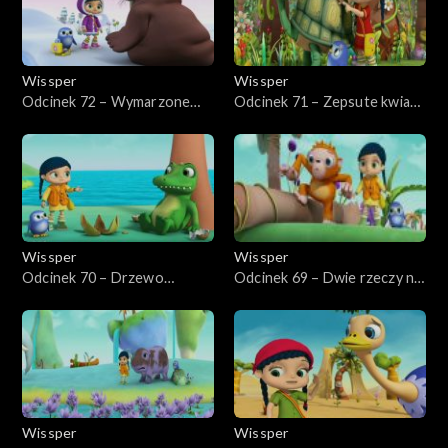
Wissper
Wissper
Odcinek 72 – Wymarzone
Odcinek 71 – Zepsute kwiaty
święto Wilmy
Jambo
Wissper
Wissper
Odcinek 70 – Drzewo
Odcinek 69 – Dwie rzeczy na
krokodyla
raz
Wissper
Wissper