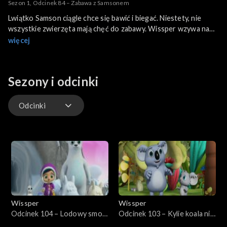
Sezon 1, Odcinek 84 – Zabawa z Samsonem
Lwiątko Samson ciągle chce się bawić i biegać. Niestety, nie
wszystkie zwierzęta mają chęć do zabawy. Wissper wzywa na
pomoc pandę. Proponuje on zwierzętom ćwiczenia, które
więcej
pozwalają się uspokoić.
Sezony i odcinki
Odcinki
Odcinki
Wissper
Wissper
Odcinek 104 – Lodowy smok
Odcinek 103 – Kylie koala nie
Berta
chce jeść