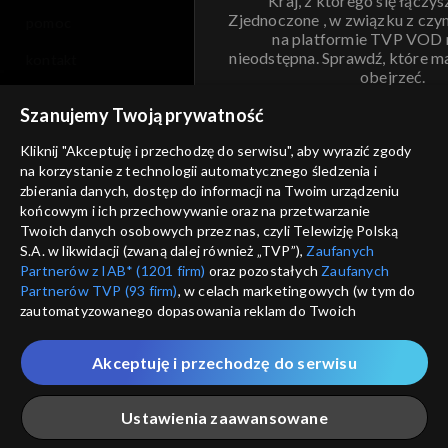
Kraj, z którego się łączys
Zjednoczone , w związku z czy
pomoc
na platformie TVP VOD
nieodstępna. Sprawdź, które m
kontakt
obejrzeć.
voucher
Szanujemy Twoją prywatność
Nie pokazuj pon
dostępność
Kliknij "Akceptuję i przechodzę do serwisu", aby wyrazić zgody
na korzystanie z technologii automatycznego śledzenia i
informacje o dostawcy usług
ANULUJ
SP
zbierania danych, dostęp do informacji na Twoim urządzeniu
końcowym i ich przechowywanie oraz na przetwarzanie
Twoich danych osobowych przez nas, czyli Telewizję Polską
S.A. w likwidacji (zwaną dalej również „TVP”),
Zaufanych
Partnerów z IAB* (1201 firm)
oraz pozostałych
Zaufanych
Partnerów TVP (93 firm)
, w celach marketingowych (w tym do
zautomatyzowanego dopasowania reklam do Twoich
zainteresowań i mierzenia ich skuteczności) i pozostałych,
które wskazujemy poniżej, a także zgody na udostępnianie
Akceptuję i przechodzę do serwisu
przez nas identyfikatora PPID do Google.
Twoje dane osobowe zbierane podczas odwiedzania przez
Ustawienia zaawansowane
Ciebie naszych
poszczególnych serwisów
zwanych dalej
„Portalem”, w tym informacje zapisywane za pomocą