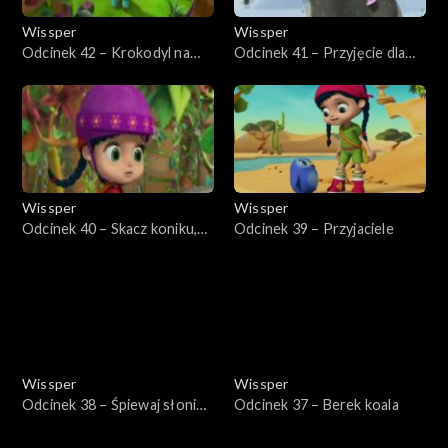
Wissper
Wissper
Odcinek 42 – Krokodyl na
Odcinek 41 – Przyjęcie dla
drzewie
pingwina
Wissper
Wissper
Odcinek 40 – Skacz koniku,
Odcinek 39 – Przyjaciele
skacz!
Wissper
Wissper
Odcinek 38 – Śpiewaj słoniu,
Odcinek 37 – Berek koala
śpiewaj!