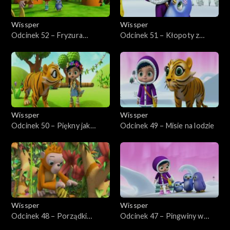
Wissper
Wissper
Odcinek 52 – Fryzura
Odcinek 51 – Kłopoty z
orangutana
przyjacielem
Wissper
Wissper
Odcinek 50 – Piękny jak
Odcinek 49 – Misie na lodzie
świnka
Wissper
Wissper
Odcinek 48 – Porządki
Odcinek 47 – Pingwiny w
orangutana
kolejce