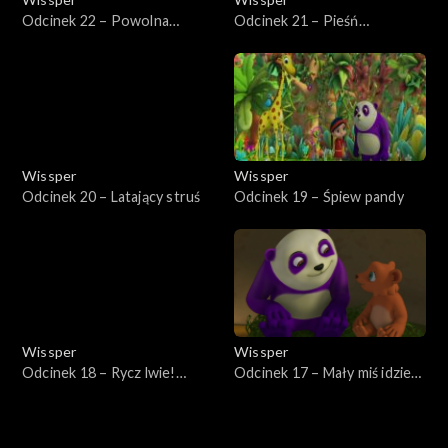
Odcinek 22 – Powolna
Odcinek 21 – Pieśń
małpka
wielorybów
Wissper
Wissper
Odcinek 20 – Latający struś
Odcinek 19 – Śpiew pandy
Wissper
Wissper
Odcinek 18 – Rycz lwie!
Odcinek 17 – Mały miś idzie
Rycz!
spać