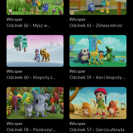
Wissper
Wissper
Odcinek 62 – Mysz w
Odcinek 61 – Żółwia miłość
potrzebie
Wissper
Wissper
Odcinek 60 – Kłopoty z
Odcinek 59 – Kev i kłopoty z
kamykiem
zębem
Wissper
Wissper
Odcinek 58 – Pocieszyć
Odcinek 57 – Gercia utknęła