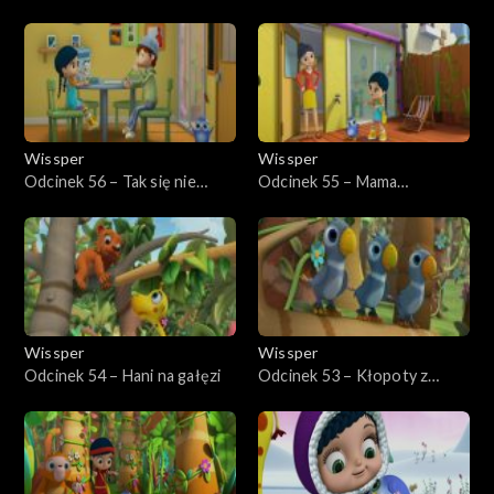
koalę
Wissper
Wissper
Odcinek 56 – Tak się nie
Odcinek 55 – Mama
kukuryka
Pingwinka
Wissper
Wissper
Odcinek 54 – Hani na gałęzi
Odcinek 53 – Kłopoty z
papużką