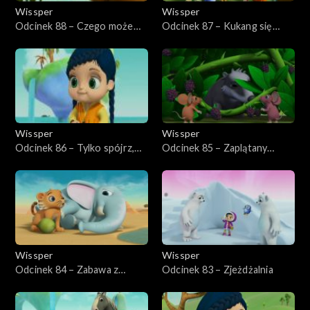
Wissper
Wissper
Odcinek 88 – Czego może
Odcinek 87 – Kukang się
nauczyć żółw?
toczy
Wissper
Wissper
Odcinek 86 – Tylko spójrz,
Odcinek 85 – Zaplątany
mała Peggy
borsuk
Wissper
Wissper
Odcinek 84 – Zabawa z
Odcinek 83 – Zjeżdżalnia
Samsonem