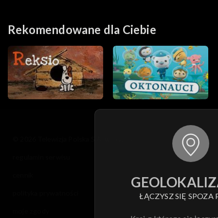
Rekomendowane dla Ciebie
© 2026 Telewizja Polska S.A. w likwidacji
regulamin serwisu
cennik
GEOLOKALIZ
polityka prywatności
ŁĄCZYSZ SIĘ SPOZA 
moje zgody