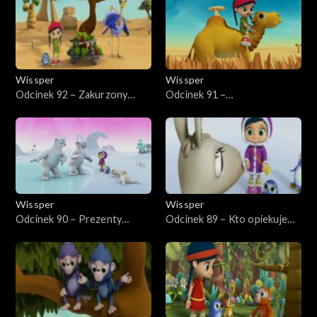
Wissper
Wissper
Odcinek 92 – Zakurzony
Odcinek 91 –
dzień Monty'ego
Hipopotastrofa
Wissper
Wissper
Odcinek 90 – Prezenty
Odcinek 89 – Kto opiekuje
urodzinowy
się jajem?