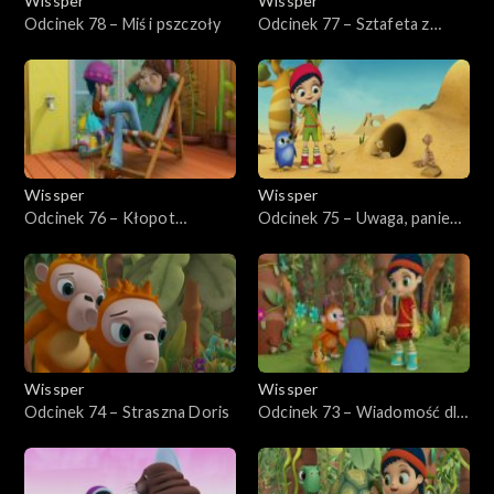
Wissper
Wissper
Odcinek 78 – Miś i pszczoły
Odcinek 77 – Sztafeta z
wielorybem
Wissper
Wissper
Odcinek 76 – Kłopot
Odcinek 75 – Uwaga, panie
bobrów
Monty!
Wissper
Wissper
Odcinek 74 – Straszna Doris
Odcinek 73 – Wiadomość dla
Doris