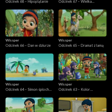
Odcinek 68 – Hipoplątanie
Odcinek 67 – Wielka
tajemnica strusia
Wissper
Wissper
Odcinek 66 – Dan w dziurze
Odcinek 65 – Dramat z lamą
Wissper
Wissper
Odcinek 64 – Simon śpioch
Odcinek 63 – Kolor
wraca do domu
kameleona