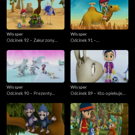
Wissper
Wissper
Odcinek 92 – Zakurzony
Odcinek 91 –
dzień Monty'ego
Hipopotastrofa
Wissper
Wissper
Odcinek 90 – Prezenty
Odcinek 89 – Kto opiekuje
urodzinowy
się jajem?