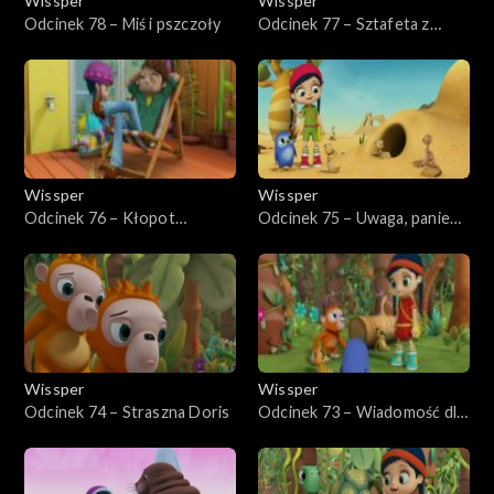
Wissper
Wissper
Odcinek 78 – Miś i pszczoły
Odcinek 77 – Sztafeta z
wielorybem
Wissper
Wissper
Odcinek 76 – Kłopot
Odcinek 75 – Uwaga, panie
bobrów
Monty!
Wissper
Wissper
Odcinek 74 – Straszna Doris
Odcinek 73 – Wiadomość dla
Doris