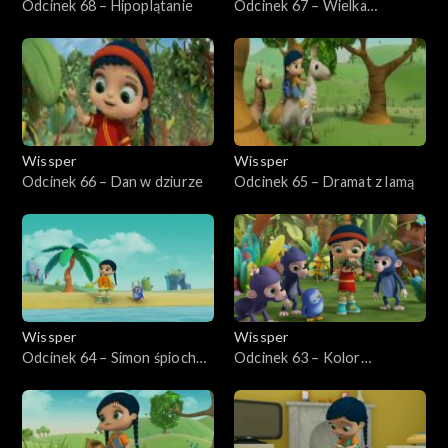
Odcinek 68 – Hipoplątanie
Odcinek 67 – Wielka
tajemnica strusia
Wissper
Wissper
Odcinek 66 – Dan w dziurze
Odcinek 65 – Dramat z lamą
Wissper
Wissper
Odcinek 64 – Simon śpioch
Odcinek 63 – Kolor
wraca do domu
kameleona