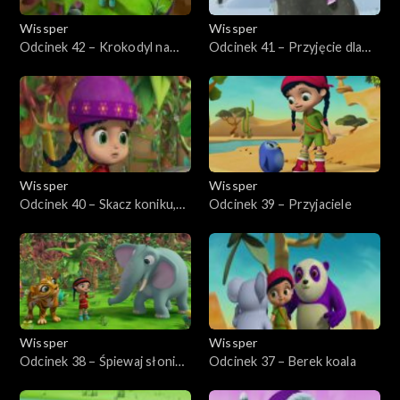
Wissper
Wissper
Odcinek 42 – Krokodyl na
Odcinek 41 – Przyjęcie dla
drzewie
pingwina
Wissper
Wissper
Odcinek 40 – Skacz koniku,
Odcinek 39 – Przyjaciele
skacz!
Wissper
Wissper
Odcinek 38 – Śpiewaj słoniu,
Odcinek 37 – Berek koala
śpiewaj!