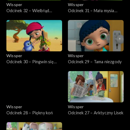
Wissper
Wissper
Odcinek 32 – Wielbłąd
Odcinek 31 – Mała mysia
ponurak
tajemnica
Wissper
Wissper
Odcinek 30 – Pingwin się
Odcinek 29 – Tama niezgody
bawi
Wissper
Wissper
Odcinek 28 – Piękny koń
Odcinek 27 – Arktyczny Lisek