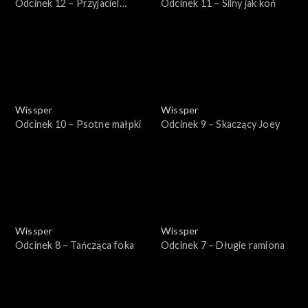
Odcinek 12 – Przyjaciel
Odcinek 11 – Silny jak koń
pandy
Wissper
Wissper
Odcinek 10 – Psotne małpki
Odcinek 9 – Skaczący Joey
Wissper
Wissper
Odcinek 8 – Tańcząca foka
Odcinek 7 – Długie ramiona