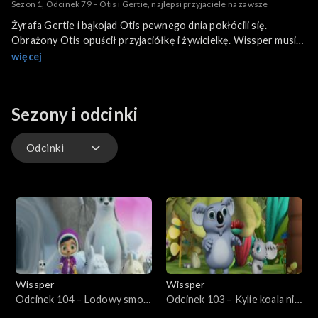
Sezon 1, Odcinek 79 – Otis i Gertie, najlepsi przyjaciele na zawsze
Żyrafa Gertie i bąkojad Otis pewnego dnia pokłócili się.
Obrażony Otis opuścił przyjaciółkę i żywicielkę. Wissper musi
ich pogodzić. Jak to zrobi?
więcej
Sezony i odcinki
Odcinki
Odcinki
Wissper
Wissper
Odcinek 104 – Lodowy smok
Odcinek 103 – Kylie koala nie
Berta
chce jeść