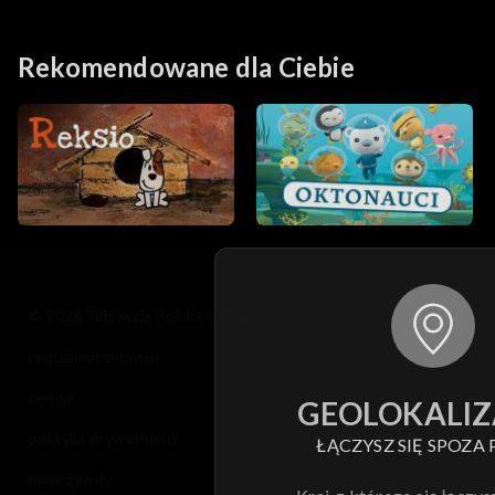
Rekomendowane dla Ciebie
© 2026 Telewizja Polska S.A. w likwidacji
regulamin serwisu
cennik
GEOLOKALIZ
polityka prywatności
ŁĄCZYSZ SIĘ SPOZA 
moje zgody