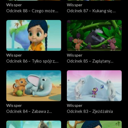
Wissper
Wissper
Odcinek 88 – Czego może
Odcinek 87 – Kukang się
nauczyć żółw?
toczy
Wissper
Wissper
Odcinek 86 – Tylko spójrz,
Odcinek 85 – Zaplątany
mała Peggy
borsuk
Wissper
Wissper
Odcinek 84 – Zabawa z
Odcinek 83 – Zjeżdżalnia
Samsonem