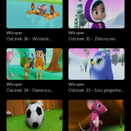
Wissper
Wissper
Odcinek 36 – Wołanie
Odcinek 35 – Zielony miś
prosiaczków
Wissper
Wissper
Odcinek 34 – Flamenco
Odcinek 33 – Szsz pingwinek,
flaminga
szsz!