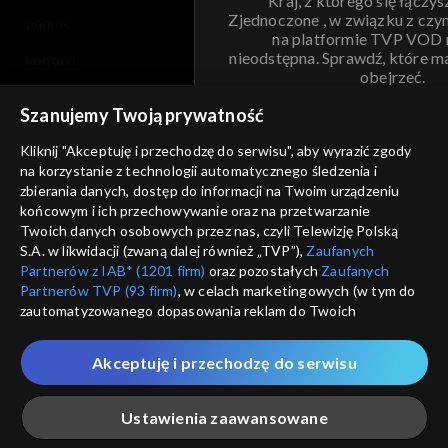
Kraj, z którego się łączys
Zjednoczone , w związku z czy
pomoc
na platformie TVP VOD
nieodstępna. Sprawdź, które m
kontakt
obejrzeć.
voucher
Szanujemy Twoją prywatność
Nie pokazuj pon
dostępność
Kliknij "Akceptuję i przechodzę do serwisu", aby wyrazić zgody
na korzystanie z technologii automatycznego śledzenia i
informacje o dostawcy usług
ANULUJ
SP
zbierania danych, dostęp do informacji na Twoim urządzeniu
końcowym i ich przechowywanie oraz na przetwarzanie
Twoich danych osobowych przez nas, czyli Telewizję Polską
S.A. w likwidacji (zwaną dalej również „TVP”),
Zaufanych
Partnerów z IAB* (1201 firm)
oraz pozostałych
Zaufanych
Partnerów TVP (93 firm)
, w celach marketingowych (w tym do
zautomatyzowanego dopasowania reklam do Twoich
zainteresowań i mierzenia ich skuteczności) i pozostałych,
które wskazujemy poniżej, a także zgody na udostępnianie
Akceptuję i przechodzę do serwisu
przez nas identyfikatora PPID do Google.
Twoje dane osobowe zbierane podczas odwiedzania przez
Ustawienia zaawansowane
Ciebie naszych
poszczególnych serwisów
zwanych dalej
„Portalem”, w tym informacje zapisywane za pomocą