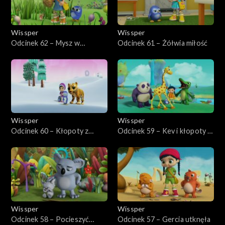
Wissper
Wissper
Odcinek 62 – Mysz w
Odcinek 61 – Żółwia miłość
potrzebie
Wissper
Wissper
Odcinek 60 – Kłopoty z
Odcinek 59 – Kev i kłopoty z
kamykiem
zębem
Wissper
Wissper
Odcinek 58 – Pocieszyć
Odcinek 57 – Gercia utknęła