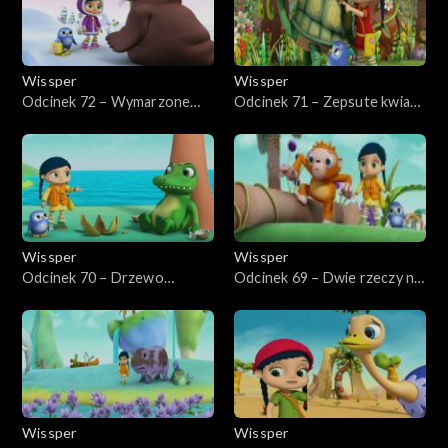
Wissper
Wissper
Odcinek 72 – Wymarzone
Odcinek 71 – Zepsute kwiaty
święto Wilmy
Jambo
Wissper
Wissper
Odcinek 70 – Drzewo
Odcinek 69 – Dwie rzeczy na
krokodyla
raz
Wissper
Wissper