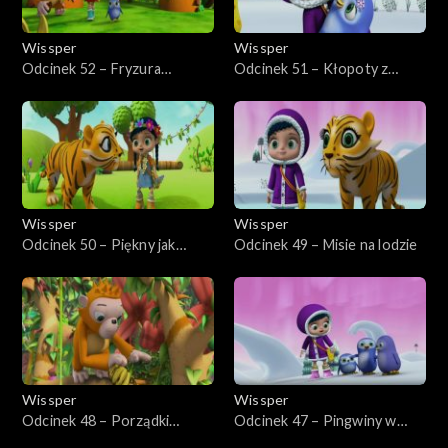
Wissper
Wissper
Odcinek 52 – Fryzura
Odcinek 51 – Kłopoty z
orangutana
przyjacielem
Wissper
Wissper
Odcinek 50 – Piękny jak
Odcinek 49 – Misie na lodzie
świnka
Wissper
Wissper
Odcinek 48 – Porządki
Odcinek 47 – Pingwiny w
orangutana
kolejce