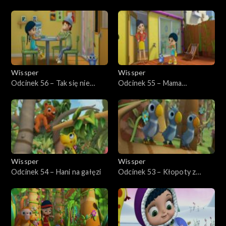
koalę
Wissper
Wissper
Odcinek 56 – Tak się nie
Odcinek 55 – Mama
kukuryka
Pingwinka
Wissper
Wissper
Odcinek 54 – Hani na gałęzi
Odcinek 53 – Kłopoty z
papużką