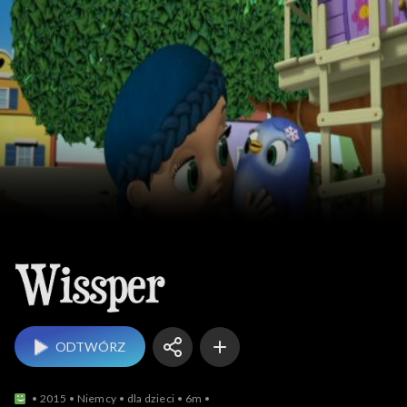
Wissper
ODTWÓRZ
2015
Niemcy
dla dzieci
6m