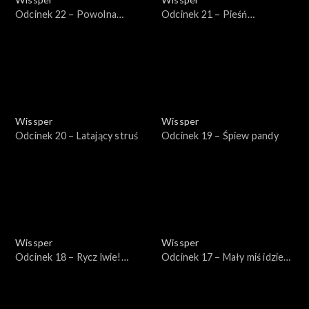
Odcinek 22 – Powolna
Odcinek 21 – Pieśń
małpka
wielorybów
Wissper
Wissper
Odcinek 20 – Latający struś
Odcinek 19 – Śpiew pandy
Wissper
Wissper
Odcinek 18 – Rycz lwie!
Odcinek 17 – Mały miś idzie
Rycz!
spać