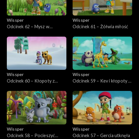
Wissper
Wissper
Odcinek 62 – Mysz w
Odcinek 61 – Żółwia miłość
potrzebie
Wissper
Wissper
Odcinek 60 – Kłopoty z
Odcinek 59 – Kev i kłopoty z
kamykiem
zębem
Wissper
Wissper
Odcinek 58 – Pocieszyć
Odcinek 57 – Gercia utknęła