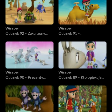
Wissper
Wissper
Odcinek 92 – Zakurzony
Odcinek 91 –
dzień Monty'ego
Hipopotastrofa
Wissper
Wissper
Odcinek 90 – Prezenty
Odcinek 89 – Kto opiekuje
urodzinowy
się jajem?