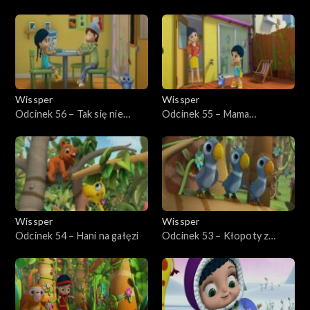
koalę
Wissper
Wissper
Odcinek 56 – Tak się nie
Odcinek 55 – Mama
kukuryka
Pingwinka
Wissper
Wissper
Odcinek 54 – Hani na gałęzi
Odcinek 53 – Kłopoty z
papużką