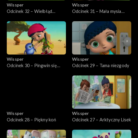
Wissper
Wissper
Odcinek 32 – Wielbłąd
Odcinek 31 – Mała mysia
ponurak
tajemnica
Wissper
Wissper
Odcinek 30 – Pingwin się
Odcinek 29 – Tama niezgody
bawi
Wissper
Wissper
Odcinek 28 – Piękny koń
Odcinek 27 – Arktyczny Lisek