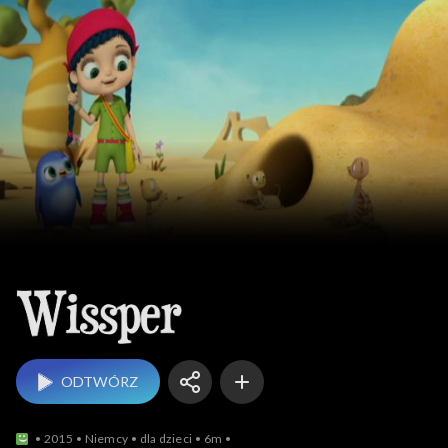
Wissper
ODTWÓRZ
2015
Niemcy
dla dzieci
6m