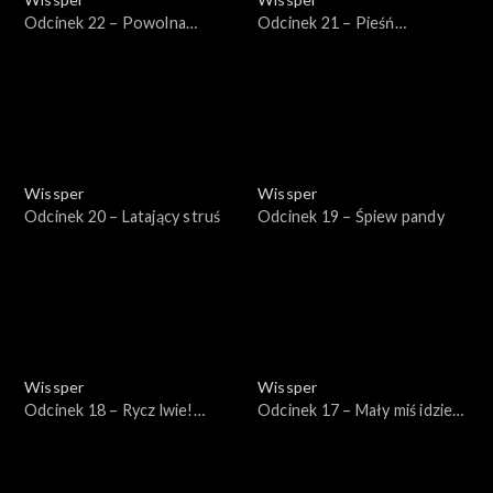
Odcinek 22 – Powolna
Odcinek 21 – Pieśń
małpka
wielorybów
Wissper
Wissper
Odcinek 20 – Latający struś
Odcinek 19 – Śpiew pandy
Wissper
Wissper
Odcinek 18 – Rycz lwie!
Odcinek 17 – Mały miś idzie
Rycz!
spać