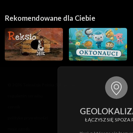
Rekomendowane dla Ciebie
© 2026 Telewizja Polska S.A. w likwidacji
regulamin serwisu
cennik
GEOLOKALIZ
polityka prywatności
ŁĄCZYSZ SIĘ SPOZA 
moje zgody