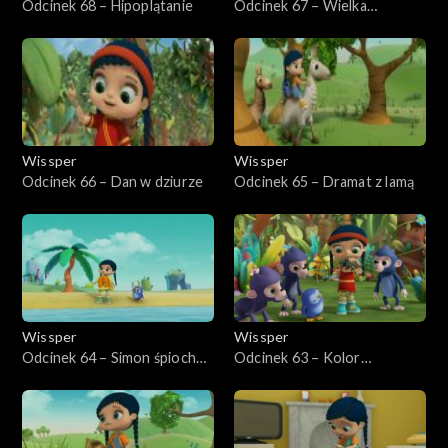
Odcinek 68 – Hipoplątanie
Odcinek 67 – Wielka
tajemnica strusia
Wissper
Wissper
Odcinek 66 – Dan w dziurze
Odcinek 65 – Dramat z lamą
Wissper
Wissper
Odcinek 64 – Simon śpioch
Odcinek 63 – Kolor
wraca do domu
kameleona