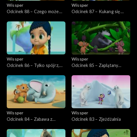
Wissper
Wissper
Odcinek 88 – Czego może
Odcinek 87 – Kukang się
nauczyć żółw?
toczy
Wissper
Wissper
Odcinek 86 – Tylko spójrz,
Odcinek 85 – Zaplątany
mała Peggy
borsuk
Wissper
Wissper
Odcinek 84 – Zabawa z
Odcinek 83 – Zjeżdżalnia
Samsonem