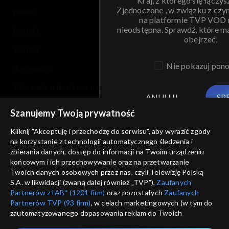
Kraj, z którego się łączys
Zjednoczone , w związku z czy
pomoc
na platformie TVP VOD
nieodstępna. Sprawdź, które m
kontakt
obejrzeć.
voucher
Nie pokazuj pon
dostępność
informacje o dostawcy usług
ANULUJ
SP
Szanujemy Twoją prywatność
Kliknij "Akceptuję i przechodzę do serwisu", aby wyrazić zgody
na korzystanie z technologii automatycznego śledzenia i
zbierania danych, dostęp do informacji na Twoim urządzeniu
końcowym i ich przechowywanie oraz na przetwarzanie
Twoich danych osobowych przez nas, czyli Telewizję Polską
S.A. w likwidacji (zwaną dalej również „TVP”),
Zaufanych
Partnerów z IAB* (1201 firm)
oraz pozostałych
Zaufanych
Partnerów TVP (93 firm)
, w celach marketingowych (w tym do
zautomatyzowanego dopasowania reklam do Twoich
zainteresowań i mierzenia ich skuteczności) i pozostałych,