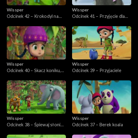
Wissper
Wissper
Odcinek 42 – Krokodyl na
Odcinek 41 – Przyjęcie dla
drzewie
pingwina
Wissper
Wissper
Odcinek 40 – Skacz koniku,
Odcinek 39 – Przyjaciele
skacz!
Wissper
Wissper
Odcinek 38 – Śpiewaj słoniu,
Odcinek 37 – Berek koala
śpiewaj!