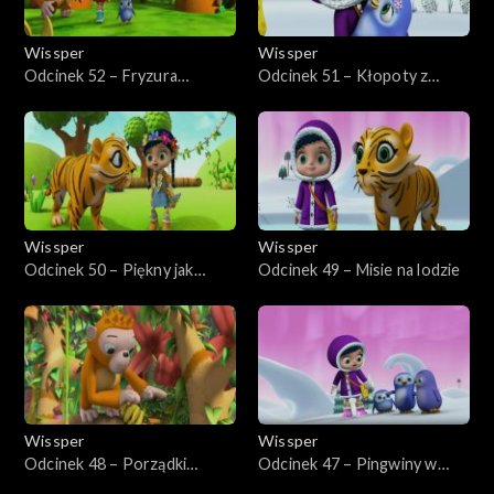
Wissper
Wissper
Odcinek 52 – Fryzura
Odcinek 51 – Kłopoty z
orangutana
przyjacielem
Wissper
Wissper
Odcinek 50 – Piękny jak
Odcinek 49 – Misie na lodzie
świnka
Wissper
Wissper
Odcinek 48 – Porządki
Odcinek 47 – Pingwiny w
orangutana
kolejce