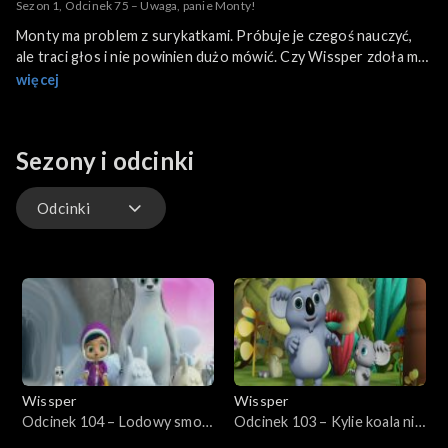
Sezon 1, Odcinek 75 – Uwaga, panie Monty!
Monty ma problem z surykatkami. Próbuje je czegoś nauczyć,
ale traci głos i nie powinien dużo mówić. Czy Wissper zdoła mu
pomóc? Chodzi o naprawdę ważną sprawę!
więcej
Sezony i odcinki
Odcinki
Odcinki
Wissper
Wissper
Odcinek 104 – Lodowy smok
Odcinek 103 – Kylie koala nie
Berta
chce jeść