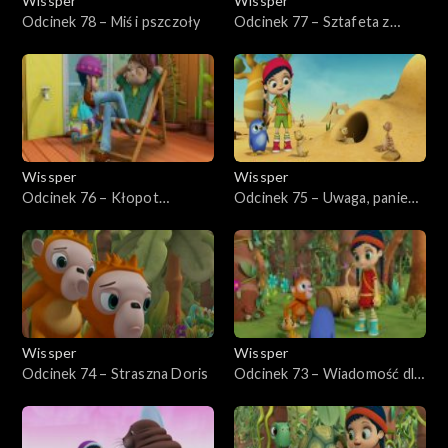
Wissper
Wissper
Odcinek 78 – Miś i pszczoły
Odcinek 77 – Sztafeta z
wielorybem
Wissper
Wissper
Odcinek 76 – Kłopot
Odcinek 75 – Uwaga, panie
bobrów
Monty!
Wissper
Wissper
Odcinek 74 – Straszna Doris
Odcinek 73 – Wiadomość dla
Doris