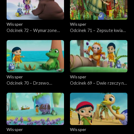
Wissper
Wissper
Odcinek 72 – Wymarzone
Odcinek 71 – Zepsute kwiaty
święto Wilmy
Jambo
Wissper
Wissper
Odcinek 70 – Drzewo
Odcinek 69 – Dwie rzeczy na
krokodyla
raz
Wissper
Wissper