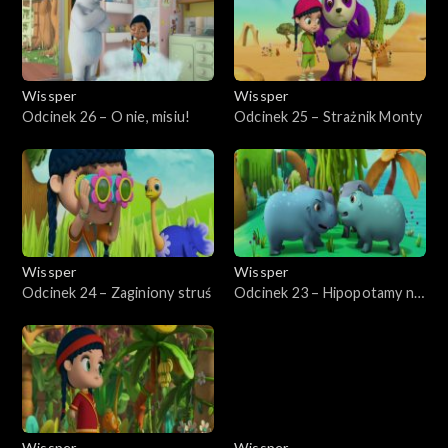
Wissper
Wissper
Odcinek 26 – O nie, misiu!
Odcinek 25 – Strażnik Monty
Wissper
Wissper
Odcinek 24 – Zaginiony struś
Odcinek 23 – Hipopotamy na
zmiany!
Wissper
Wissper