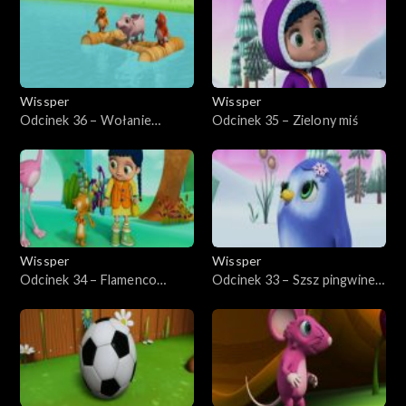
Wissper
Wissper
Odcinek 36 – Wołanie
Odcinek 35 – Zielony miś
prosiaczków
Wissper
Wissper
Odcinek 34 – Flamenco
Odcinek 33 – Szsz pingwinek,
flaminga
szsz!