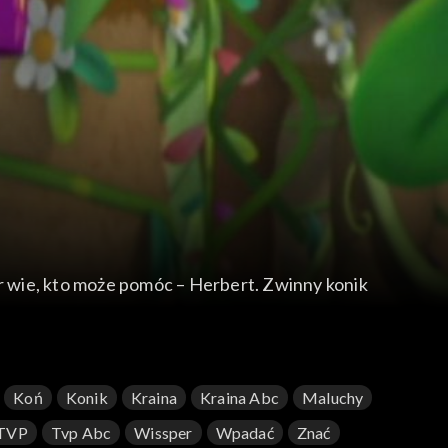
er wie, kto może pomóc – Herbert. Zwinny konik
Koń
Konik
Kraina
Kraina Abc
Maluchy
TVP
Tvp Abc
Wissper
Wpadać
Znać