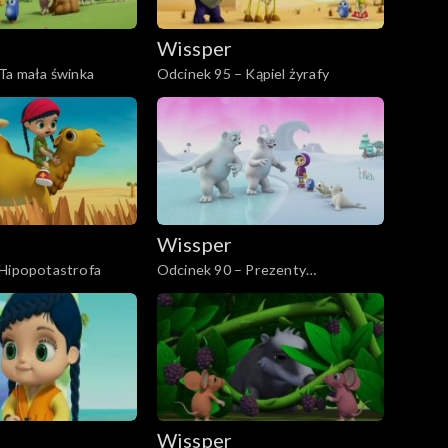
Wissper
Ta mała świnka
Odcinek 95 – Kąpiel żyrafy
Wissper
 Hipopotastrofa
Odcinek 90 – Prezenty
urodzinowy
Wissper