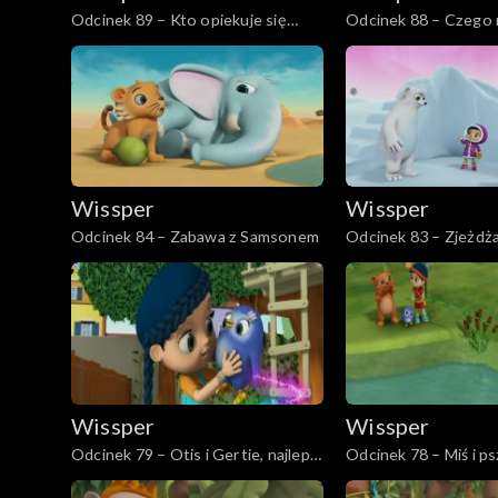
Odcinek 89 – Kto opiekuje się
Odcinek 88 – Czego
jajem?
żółw?
Wissper
Wissper
Odcinek 84 – Zabawa z Samsonem
Odcinek 83 – Zjeżdża
Wissper
Wissper
Odcinek 79 – Otis i Gertie, najlepsi
Odcinek 78 – Miś i p
przyjaciele na zawsze