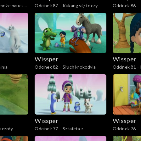
 może nauczyć
Odcinek 87 – Kukang się toczy
Odcinek 86 – 
Peggy
Wissper
Wissper
lnia
Odcinek 82 – Słuch krokodyla
Odcinek 81 –
Wissper
Wissper
szczoły
Odcinek 77 – Sztafeta z
Odcinek 76 –
wielorybem