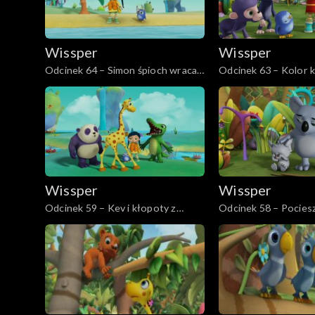
Wissper
Wissper
Odcinek 64 – Simon śpioch wraca
Odcinek 63 – Kolor 
do domu
Wissper
Wissper
Odcinek 59 – Kev i kłopoty z
Odcinek 58 – Pocies
zębem