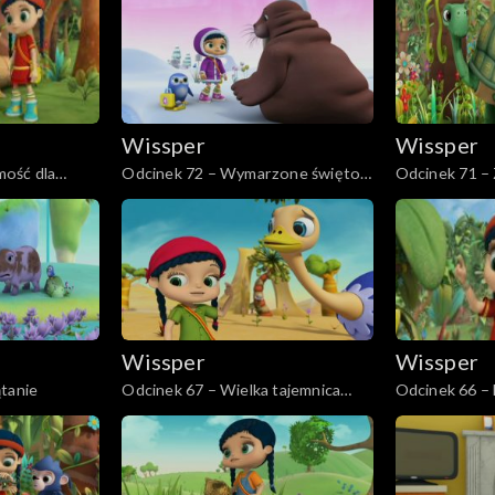
Wissper
Wissper
ość dla
Odcinek 72 – Wymarzone święto
Odcinek 71 –
Wilmy
Jambo
Wissper
Wissper
tanie
Odcinek 67 – Wielka tajemnica
Odcinek 66 –
strusia