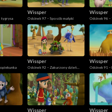
Wissper
Wissper
 tygrysa
Odcinek 97 – Sposób małpki
Odcinek 96 – 
Wissper
Wissper
-opiekunka
Odcinek 92 – Zakurzony dzień
Odcinek 91 –
Monty'ego
Wissper
Wissper