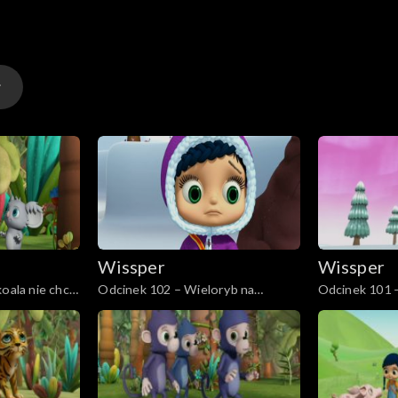
Wissper
Wissper
koala nie chce
Odcinek 102 – Wieloryb na
Odcinek 101 –
mieliźnie