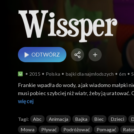
ODTWÓRZ
2015
Polska
bajki dla najmłodszych
6m
S
Frankie wpadła do wody, a jak wiadomo małpki nie
musi pobiec szybciej niż wiatr, żeby ją uratować. 
więcej
Tagi:
Abc
Animacja
Bajka
Biec
Dzieci
D
Mowa
Pływać
Podróżować
Pomagać
Rato