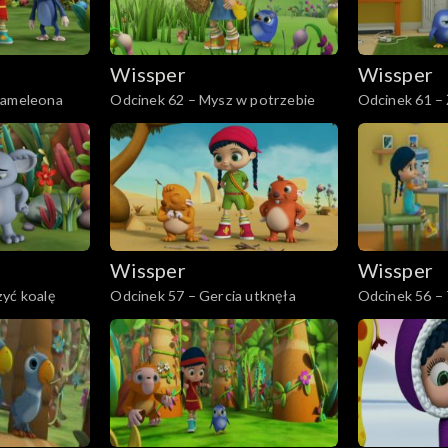
Wissper
Wissper
kameleona
Odcinek 62 – Mysz w potrzebie
Odcinek 61 – 
Wissper
Wissper
zyć koalę
Odcinek 57 – Gercia utknęła
Odcinek 56 – 