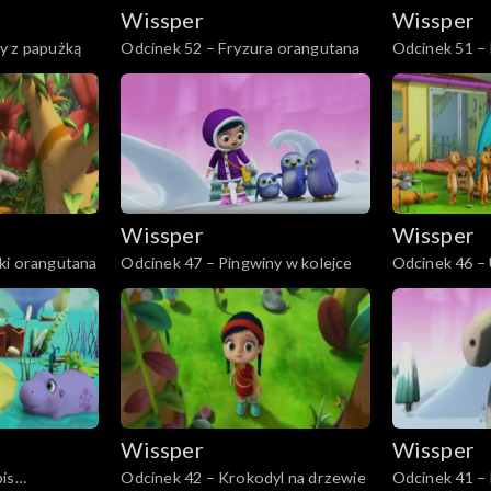
Wissper
Wissper
y z papużką
Odcinek 52 – Fryzura orangutana
Odcinek 51 –
przyjacielem
Wissper
Wissper
ki orangutana
Odcinek 47 – Pingwiny w kolejce
Odcinek 46 – 
Wissper
Wissper
is
Odcinek 42 – Krokodyl na drzewie
Odcinek 41 – 