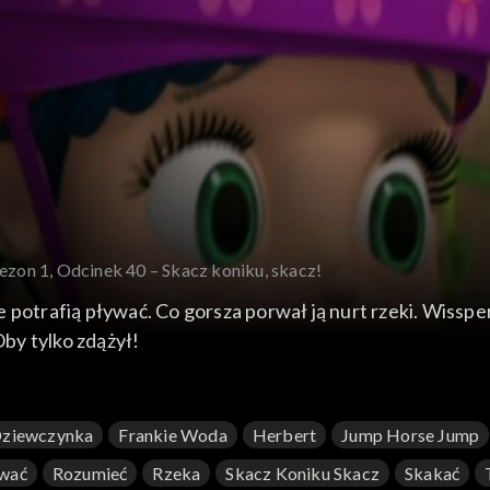
ezon 1, Odcinek 40 – Skacz koniku, skacz!
 potrafią pływać. Co gorsza porwał ją nurt rzeki. Wissp
Oby tylko zdążył!
ziewczynka
Frankie Woda
Herbert
Jump Horse Jump
wać
Rozumieć
Rzeka
Skacz Koniku Skacz
Skakać