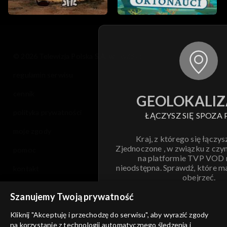
© 2026 Telewizja Polska S.A. w likwidacji
regulamin serwisu
cennik
GEOLOKALIZ
polityka prywatności
ŁĄCZYSZ SIĘ SPOZA 
moje zgody
Kraj, z którego się łączys
Zjednoczone , w związku z czy
pomoc
na platformie TVP VOD
nieodstępna. Sprawdź, które m
kontakt
obejrzeć.
voucher
Szanujemy Twoją prywatność
Nie pokazuj pon
dostępność
Kliknij "Akceptuję i przechodzę do serwisu", aby wyrazić zgody
na korzystanie z technologii automatycznego śledzenia i
informacje o dostawcy usług