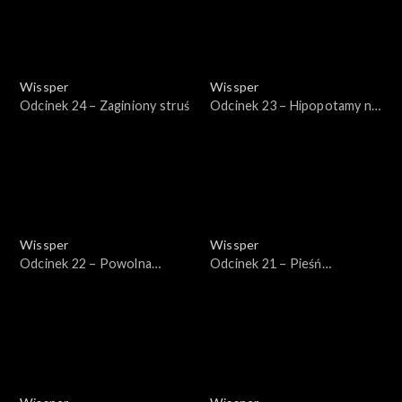
Wissper
Wissper
Odcinek 24 – Zaginiony struś
Odcinek 23 – Hipopotamy na
zmiany!
Wissper
Wissper
Odcinek 22 – Powolna
Odcinek 21 – Pieśń
małpka
wielorybów