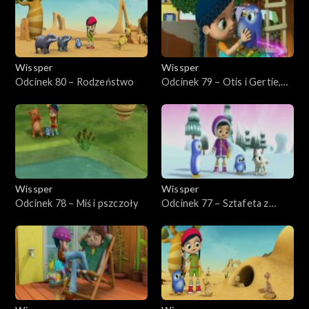
Wissper
Wissper
Odcinek 80 – Rodzeństwo
Odcinek 79 – Otis i Gertie,
najlepsi przyjaciele na zawsze
Wissper
Wissper
Odcinek 78 – Miś i pszczoły
Odcinek 77 – Sztafeta z
wielorybem