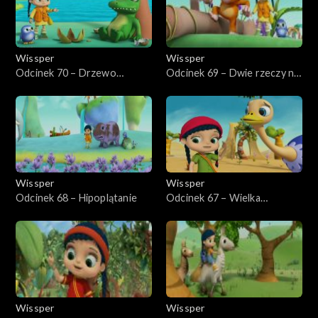
Wissper
Wissper
Odcinek 70 – Drzewo
Odcinek 69 – Dwie rzeczy na
krokodyla
raz
Wissper
Wissper
Odcinek 68 – Hipoplątanie
Odcinek 67 – Wielka
tajemnica strusia
Wissper
Wissper