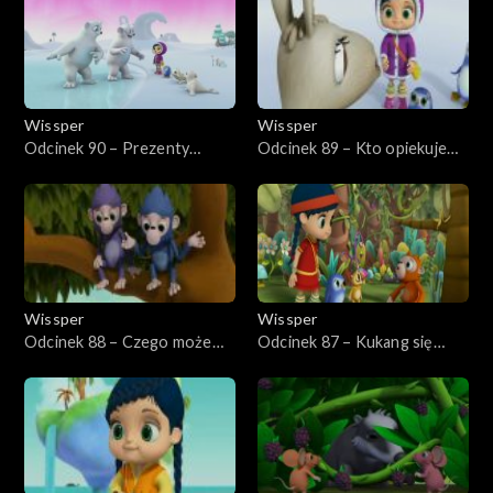
Wissper
Wissper
Odcinek 90 – Prezenty
Odcinek 89 – Kto opiekuje
urodzinowy
się jajem?
Wissper
Wissper
Odcinek 88 – Czego może
Odcinek 87 – Kukang się
nauczyć żółw?
toczy