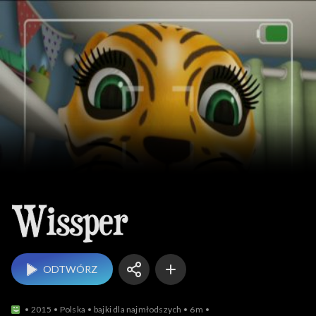
Wissper
ODTWÓRZ
2015
Polska
bajki dla najmłodszych
6m