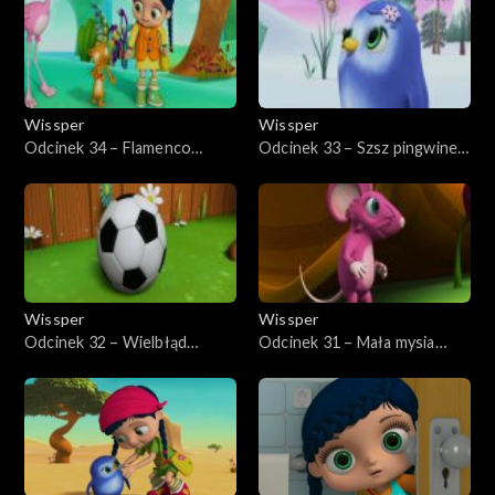
Wissper
Wissper
Odcinek 34 – Flamenco
Odcinek 33 – Szsz pingwinek,
flaminga
szsz!
Wissper
Wissper
Odcinek 32 – Wielbłąd
Odcinek 31 – Mała mysia
ponurak
tajemnica