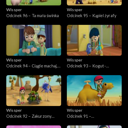
Wissper
Wissper
Odcinek 96 – Ta mała świnka
Odcinek 95 – Kąpiel żyrafy
Wissper
Wissper
Odcinek 94 – Ciągle machaj,
Odcinek 93 – Kogut-
koalo!
opiekunka
Wissper
Wissper
Odcinek 92 – Zakurzony
Odcinek 91 –
dzień Monty'ego
Hipopotastrofa