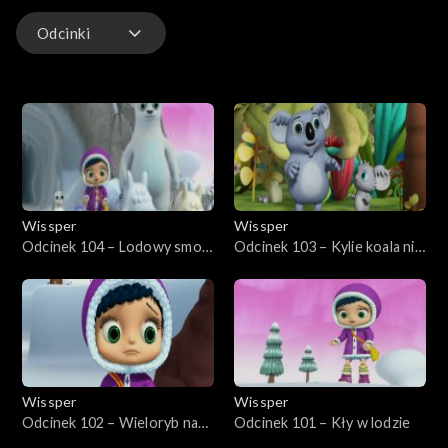
Odcinki
Odcinki
Wissper
Wissper
Odcinek 104 – Lodowy smok
Odcinek 103 – Kylie koala nie
Berta
chce jeść
Wissper
Wissper
Odcinek 102 – Wieloryb na
Odcinek 101 – Kły w lodzie
mieliźnie