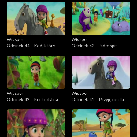
Wissper
Wissper
Odcinek 44 – Koń, który
Odcinek 43 – Jadłospis
utknął
hipopotama
Wissper
Wissper
Odcinek 42 – Krokodyl na
Odcinek 41 – Przyjęcie dla
drzewie
pingwina