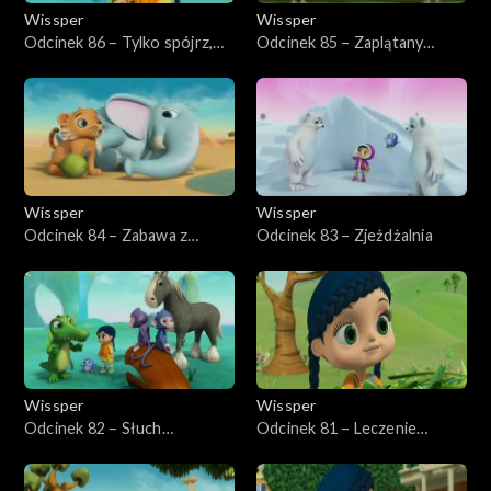
Wissper
Wissper
Odcinek 86 – Tylko spójrz,
Odcinek 85 – Zaplątany
mała Peggy
borsuk
Wissper
Wissper
Odcinek 84 – Zabawa z
Odcinek 83 – Zjeżdżalnia
Samsonem
Wissper
Wissper
Odcinek 82 – Słuch
Odcinek 81 – Leczenie
krokodyla
Herberta