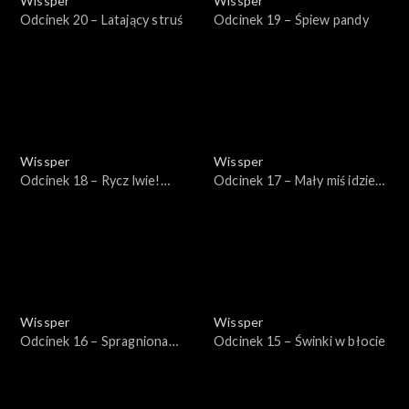
Wissper
Wissper
Odcinek 20 – Latający struś
Odcinek 19 – Śpiew pandy
Wissper
Wissper
Odcinek 18 – Rycz lwie!
Odcinek 17 – Mały miś idzie
Rycz!
spać
Wissper
Wissper
Odcinek 16 – Spragniona
Odcinek 15 – Świnki w błocie
żyrafa