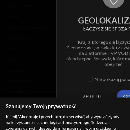
regulamin serwisu
cennik
GEOLOKALIZ
polityka prywatności
ŁĄCZYSZ SIĘ SPOZA 
moje zgody
Kraj, z którego się łączys
Zjednoczone , w związku z czy
pomoc
na platformie TVP VOD
nieodstępna. Sprawdź, które m
kontakt
obejrzeć.
voucher
Nie pokazuj pon
dostępność
informacje o dostawcy usług
ANULUJ
SP
Szanujemy Twoją prywatność
Kliknij "Akceptuję i przechodzę do serwisu", aby wyrazić zgody
na korzystanie z technologii automatycznego śledzenia i
zbierania danych, dostęp do informacji na Twoim urządzeniu