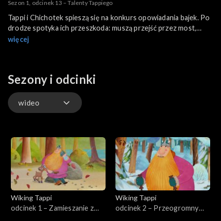
Sezon 1, odcinek 13 – Talenty Tappiego
Tappi i Chichotek spieszą się na konkurs opowiadania bajek. Po
drodze spotyka ich przeszkoda: muszą przejść przez most,
którego pilnuje strażnik. Ten żąda, aby podróżni go rozbawili,
więcej
ale nic go w pełni nie zadowala! Jak poradzą sobie Tappi i
Chichotek?
Sezony i odcinki
wideo
wideo
Wiking Tappi
Wiking Tappi
odcinek 1 – Zamieszanie z
odcinek 2 – Przeogromny
zimowymi zapasami
kłopot