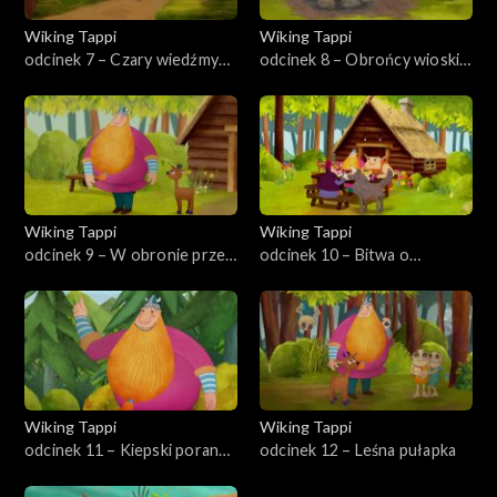
Wiking Tappi
Wiking Tappi
odcinek 7 – Czary wiedźmy
odcinek 8 – Obrońcy wioski
Skrzypichy
Dębinki
Wiking Tappi
Wiking Tappi
odcinek 9 – W obronie przez
odcinek 10 – Bitwa o
śnieżycą
Szepczący Las
Wiking Tappi
Wiking Tappi
odcinek 11 – Kiepski poranek
odcinek 12 – Leśna pułapka
Olbrzyma Grzmocicha