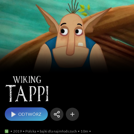
Wiking Tappi
ODTWÓRZ
2019
Polska
bajki dla najmłodszych
10m