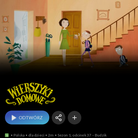
Wierszyki domowe
ODTWÓRZ
Polska
dla dzieci
2m
Sezon 1, odcinek 37 – Budzik