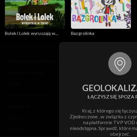
Bolek i Lolek wyruszają w
Bazgrolinka
świat
© 2026 Telewizja Polska S.A. w likwidacji
regulamin serwisu
cennik
GEOLOKALIZ
polityka prywatności
ŁĄCZYSZ SIĘ SPOZA 
moje zgody
Kraj, z którego się łączys
Zjednoczone , w związku z czy
pomoc
na platformie TVP VOD
nieodstępna. Sprawdź, które m
kontakt
obejrzeć.