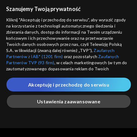
voucher
Szanujemy Twoją prywatność
Nie pokazuj pon
dostępność
Kliknij "Akceptuję i przechodzę do serwisu", aby wyrazić zgody
informacje o dostawcy usług
na korzystanie z technologii automatycznego śledzenia i
ANULUJ
SP
zbierania danych, dostęp do informacji na Twoim urządzeniu
końcowym i ich przechowywanie oraz na przetwarzanie
Twoich danych osobowych przez nas, czyli Telewizję Polską
S.A. w likwidacji (zwaną dalej również „TVP”),
Zaufanych
Partnerów z IAB* (1201 firm)
oraz pozostałych
Zaufanych
Partnerów TVP (93 firm)
, w celach marketingowych (w tym do
zautomatyzowanego dopasowania reklam do Twoich
zainteresowań i mierzenia ich skuteczności) i pozostałych,
które wskazujemy poniżej, a także zgody na udostępnianie
Akceptuję i przechodzę do serwisu
przez nas identyfikatora PPID do Google.
Twoje dane osobowe zbierane podczas odwiedzania przez
Ustawienia zaawansowane
Ciebie naszych
poszczególnych serwisów
zwanych dalej
„Portalem”, w tym informacje zapisywane za pomocą
technologii takich jak: pliki cookie, sygnalizatory WWW lub
innych podobnych technologii umożliwiających świadczenie
Główna
Szukaj
Moja lista
Na żywo
Więcej
dopasowanych i bezpiecznych usług, personalizację treści
oraz reklam, udostępnianie funkcji mediów społecznościowych