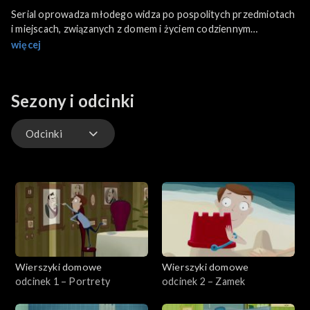
Serial oprowadza młodego widza po pospolitych przedmiotach
i miejscach, związanych z domem i życiem codziennym
czteroosobowej rodziny. Przygodowa akcja każdego odcinka
więcej
dopełniona jest zabawą słowami.
Sezony i odcinki
Odcinki
Odcinki
Wierszyki domowe
Wierszyki domowe
odcinek 1 – Portrety
odcinek 2 – Zamek