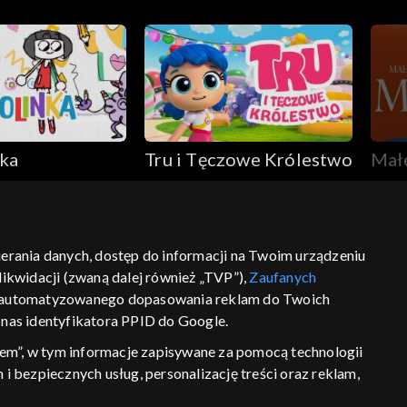
nka
Tru i Tęczowe Królestwo
Małe
Mif
bierania danych, dostęp do informacji na Twoim urządzeniu
ikwidacji (zwaną dalej również „TVP”),
Zaufanych
ść
informacje o dostawcy usług
 zautomatyzowanego dopasowania reklam do Twoich
z nas identyfikatora PPID do Google.
em”, w tym informacje zapisywane za pomocą technologii
 bezpiecznych usług, personalizację treści oraz reklam,