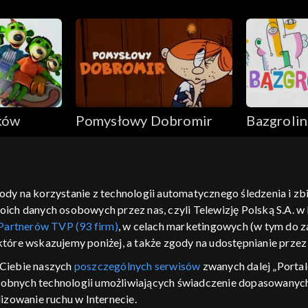
ków
Pomysłowy Dobromir
Bazgroli
gody na korzystanie z technologii automatycznego śledzenia i z
h danych osobowych przez nas, czyli Telewizję Polską S.A. w l
moje zgody
pomoc
kontakt
voucher
dostępno
Partnerów TVP (93 firm)
, w celach marketingowych (w tym do
CJA
 które wskazujemy poniżej, a także zgody na udostępnianie prze
LSKI
Ciebie naszych
poszczególnych serwisów
zwanych dalej „Portal
dobnych technologii umożliwiających świadczenie dopasowanych i
y Zjednoczone ,
 platformie TVP
izowanie ruchu w Internecie.