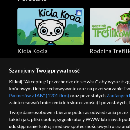
Kicia Kocia
Rodzina Trefli
Szanujemy Twoją prywatność
© 2026 Telewizja Polska S.A. w likwidacji
Kliknij "Akceptuję i przechodzę do serwisu", aby wyrazić z
końcowym i ich przechowywanie oraz na przetwarzanie Twoic
regulamin serwisu
cennik
polityka prywatności
Partnerów z IAB* (1201 firm)
oraz pozostałych
Zaufanych 
GEOLOKALIZA
zainteresowań i mierzenia ich skuteczności) i pozostałych,
ŁĄCZYSZ SIĘ SPOZA PO
Twoje dane osobowe zbierane podczas odwiedzania przez 
takich jak: pliki cookie, sygnalizatory WWW lub innych po
Kraj, z którego się łączysz, to Stan
w związku z czym część tytułów na
udostępnianie funkcji mediów społecznościowych oraz anal