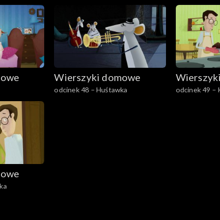
mowe
Wierszyki domowe
Wierszyk
odcinek 48 – Huśtawka
odcinek 49 – 
mowe
eka