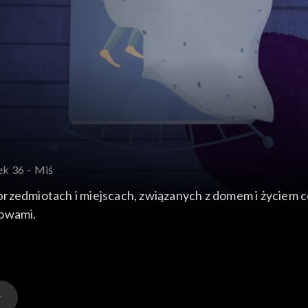
ek 36 – Miś
przedmiotach i miejscach, związanych z domem i życiem
łowami.