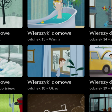
mowe
Wierszyki domowe
Wierszyk
k
odcinek 13 – Wanna
odcinek 14 – 
mowe
Wierszyki domowe
Wierszyk
do śniegu
odcinek 18 – Okno
odcinek 19 – 