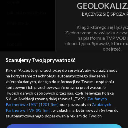
cennik
GEOLOKALIZ
polityka prywatności
ŁĄCZYSZ SIĘ SPOZA 
moje zgody
Kraj, z którego się łączys
Zjednoczone , w związku z czy
pomoc
na platformie TVP VOD
nieodstępna. Sprawdź, które m
kontakt
obejrzeć.
voucher
Szanujemy Twoją prywatność
Nie pokazuj pon
dostępność
Kliknij "Akceptuję i przechodzę do serwisu", aby wyrazić zgody
informacje o dostawcy usług
na korzystanie z technologii automatycznego śledzenia i
ANULUJ
SP
zbierania danych, dostęp do informacji na Twoim urządzeniu
końcowym i ich przechowywanie oraz na przetwarzanie
Twoich danych osobowych przez nas, czyli Telewizję Polską
S.A. w likwidacji (zwaną dalej również „TVP”),
Zaufanych
Partnerów z IAB* (1201 firm)
oraz pozostałych
Zaufanych
Partnerów TVP (93 firm)
, w celach marketingowych (w tym do
zautomatyzowanego dopasowania reklam do Twoich
zainteresowań i mierzenia ich skuteczności) i pozostałych,
które wskazujemy poniżej, a także zgody na udostępnianie