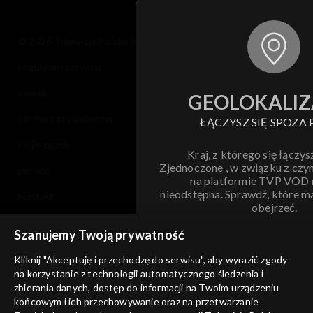
© 2026 Telewizja Polska S.A. w likwidacji
regulamin serwisu
cennik
GEOLOKALIZ
polityka prywatności
ŁĄCZYSZ SIĘ SPOZA 
moje zgody
Kraj, z którego się łączys
Zjednoczone , w związku z czy
pomoc
na platformie TVP VOD
nieodstępna. Sprawdź, które m
kontakt
obejrzeć.
voucher
Szanujemy Twoją prywatność
Nie pokazuj pon
dostępność
Kliknij "Akceptuję i przechodzę do serwisu", aby wyrazić zgody
informacje o dostawcy usług
na korzystanie z technologii automatycznego śledzenia i
ANULUJ
SP
zbierania danych, dostęp do informacji na Twoim urządzeniu
końcowym i ich przechowywanie oraz na przetwarzanie