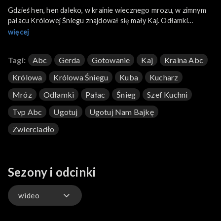
Gdzieś hen, hen daleko, w krainie wiecznego mrozu, w zimnym
pałacu Królowej Śniegu znajdował się mały Kaj. Odłamki
lodowego zwierciadła utknęły tak głęboko w jego oku i sercu,
więcej
że przestał czuć cokolwiek. Zapomniał o świecie, a świat zdawał
się zapominać także o nim. Zachował się jednak w myślach
Tagi:
Abc
Gerda
Gotowanie
Kaj
Kraina Abc
przyjaciółki z dzieciństwa, która próbowała odnaleźć go od dnia
porwania. Ciepło uczucia Gerdy sprawiło, że stopniały odłamki
Królowa
Królowa Śniegu
Kuba
Kucharz
w oku i sercu Kaja. Królowa straciła władzę nie tylko nad
chłopcem, ale również nad śniegiem i lodem. Zdolności te
Mróz
Odłamki
Pałac
Śnieg
Szef Kuchni
częściowo posiada jednak nasz szef kuchni. Jakie dania
Tvp Abc
Ugotuj
Ugotuj Nam Bajkę
inspirowane bajką przygotuje?
Zwierciadło
Sezony i odcinki
wideo