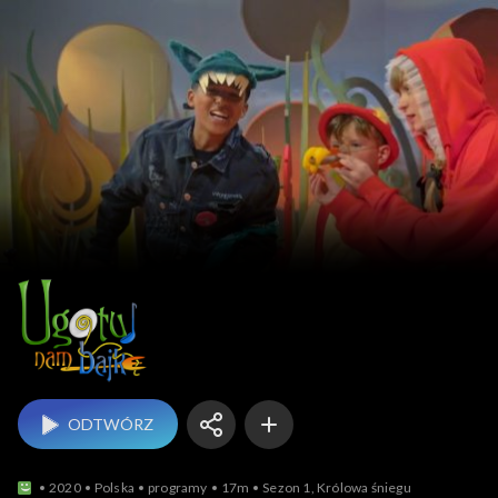
Ugotuj nam bajkę
ODTWÓRZ
2020
Polska
programy
17m
Sezon 1, Królowa śniegu