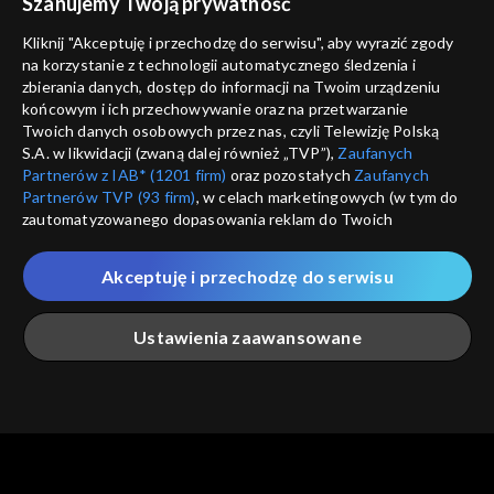
Szanujemy Twoją prywatność
Nie pokazuj pon
dostępność
Kliknij "Akceptuję i przechodzę do serwisu", aby wyrazić zgody
na korzystanie z technologii automatycznego śledzenia i
informacje o dostawcy usług
ANULUJ
SP
zbierania danych, dostęp do informacji na Twoim urządzeniu
końcowym i ich przechowywanie oraz na przetwarzanie
Twoich danych osobowych przez nas, czyli Telewizję Polską
S.A. w likwidacji (zwaną dalej również „TVP”),
Zaufanych
Partnerów z IAB* (1201 firm)
oraz pozostałych
Zaufanych
Partnerów TVP (93 firm)
, w celach marketingowych (w tym do
zautomatyzowanego dopasowania reklam do Twoich
zainteresowań i mierzenia ich skuteczności) i pozostałych,
które wskazujemy poniżej, a także zgody na udostępnianie
Akceptuję i przechodzę do serwisu
przez nas identyfikatora PPID do Google.
Twoje dane osobowe zbierane podczas odwiedzania przez
Ustawienia zaawansowane
Ciebie naszych
poszczególnych serwisów
zwanych dalej
„Portalem”, w tym informacje zapisywane za pomocą
technologii takich jak: pliki cookie, sygnalizatory WWW lub
innych podobnych technologii umożliwiających świadczenie
Główna
Szukaj
Moja lista
Na żywo
Więcej
dopasowanych i bezpiecznych usług, personalizację treści
oraz reklam, udostępnianie funkcji mediów społecznościowych
oraz analizowanie ruchu w Internecie.