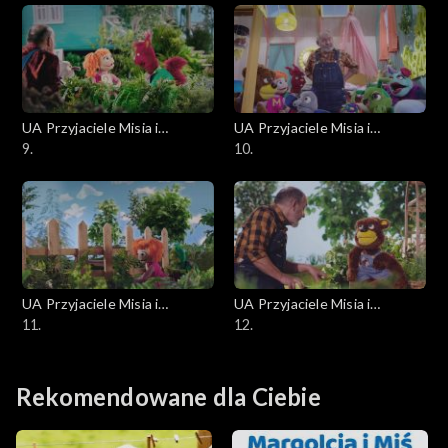
UA Przyjaciele Misia i
UA Przyjaciele Misia i
Margolci
9.
Margolci
10.
UA Przyjaciele Misia i
UA Przyjaciele Misia i
Margolci
11.
Margolci
12.
Rekomendowane dla Ciebie