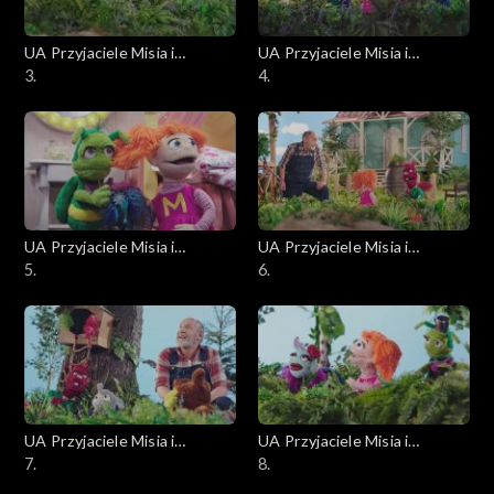
UA Przyjaciele Misia i
UA Przyjaciele Misia i
Margolci
3.
Margolci
4.
UA Przyjaciele Misia i
UA Przyjaciele Misia i
Margolci
5.
Margolci
6.
UA Przyjaciele Misia i
UA Przyjaciele Misia i
Margolci
7.
Margolci
8.