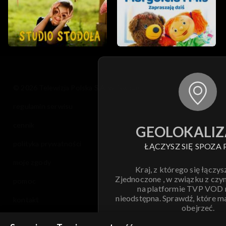
© 2026 Telewizja Polska S.A. w likwidacji
regulamin serwisu
cennik
GEOLOKALIZ
polityka prywatności
ŁĄCZYSZ SIĘ SPOZA 
moje zgody
Kraj, z którego się łączys
Zjednoczone , w związku z czy
pomoc
na platformie TVP VOD
nieodstępna. Sprawdź, które m
kontakt
obejrzeć.
voucher