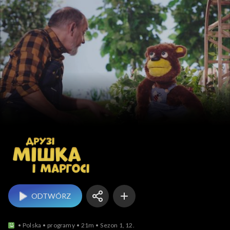
UA Przyjaciele Mi
ODTWÓRZ
Polska
programy
21m
Sezon 1, 12.