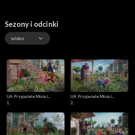
Sezony i odcinki
wideo
wideo
UA Przyjaciele Misia i
UA Przyjaciele Misia i
Margolci
1.
Margolci
2.