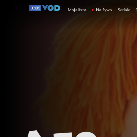
UA Halo halo!
Дві кома
Moja lista
Na żywo
Seriale