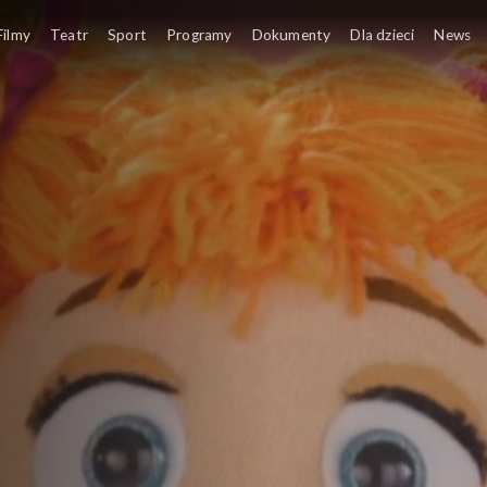
нди з двох осіб
Filmy
Teatr
Sport
Programy
Dokumenty
Dla dzieci
News