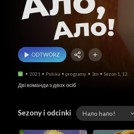
ODTWÓRZ
2021
Polska
programy
3m
Sezon 1, 12.
Дві команди з двох осіб
Sezony i odcinki
Haлo haлo!
Haлo haлo!