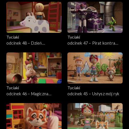
Tyciaki
Tyciaki
odcinek 48 – Dzień
odcinek 47 – Pirat kontra
siostrzanej zamiany
pirat
Tyciaki
Tyciaki
odcinek 46 – Magiczna
odcinek 45 – Usłysz mój ryk
sztuczka