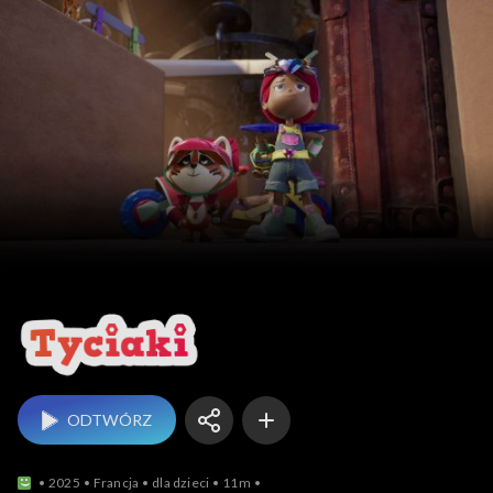
Tyciaki
ODTWÓRZ
2025
Francja
dla dzieci
11m