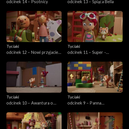
odcinek 14 – Psotnicy
odcinek 13 – Śpiąca Bella
Tyciaki
Tyciaki
odcinek 12 – Nowi przyjaciele
odcinek 11 – Super -
z zagrody
Beniamin
Tyciaki
Tyciaki
odcinek 10 – Awantura o
odcinek 9 – Panna
pudełko
BimBamBum