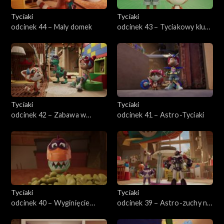
Tyciaki
Tyciaki
odcinek 44 – Maly domek
odcinek 43 – Tyciakowy klub
piłkarski
Tyciaki
Tyciaki
odcinek 42 – Zabawa w
odcinek 41 – Astro-Tyciaki
chowanego
Tyciaki
Tyciaki
odcinek 40 – Wyginięcie
odcinek 39 – Astro-zuchy na
dinozaurów
ratunek!