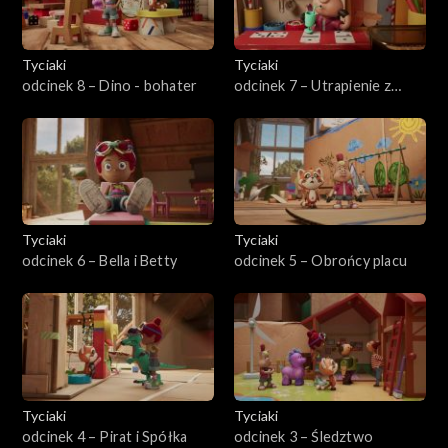
Tyciaki
Tyciaki
odcinek 8 – Dino - bohater
odcinek 7 – Utrapienie z
Beniaminem
Tyciaki
Tyciaki
odcinek 6 – Bella i Betty
odcinek 5 – Obrońcy placu
Tyciaki
Tyciaki
odcinek 4 – Pirat i Spółka
odcinek 3 – Śledztwo