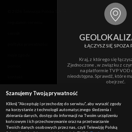
© 2026 Telewizja Polska S.A. w likwidacji
regulamin serwisu
cennik
GEOLOKALIZ
polityka prywatności
ŁĄCZYSZ SIĘ SPOZA 
moje zgody
Kraj, z którego się łączys
Zjednoczone , w związku z czy
pomoc
na platformie TVP VOD
nieodstępna. Sprawdź, które m
kontakt
obejrzeć.
voucher
Szanujemy Twoją prywatność
Nie pokazuj pon
dostępność
Kliknij "Akceptuję i przechodzę do serwisu", aby wyrazić zgody
informacje o dostawcy usług
na korzystanie z technologii automatycznego śledzenia i
ANULUJ
SP
zbierania danych, dostęp do informacji na Twoim urządzeniu
końcowym i ich przechowywanie oraz na przetwarzanie
Twoich danych osobowych przez nas, czyli Telewizję Polską