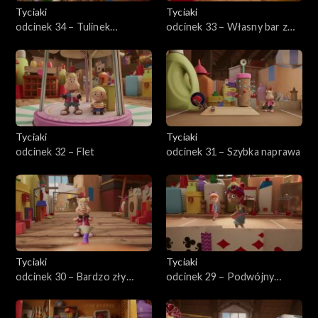
Tyciaki
Tyciaki
odcinek 34 – Tulinek
odcinek 33 – Własny bar z
Zielonobrodego
sokami
Tyciaki
Tyciaki
odcinek 32 – Flet
odcinek 31 – Szybka naprawa
Tyciaki
Tyciaki
odcinek 30 – Bardzo zły
odcinek 29 – Podwójny
dzień Prośka
klopot