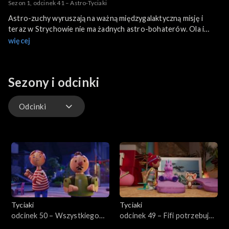
Sezon 1, odcinek 41 – Astro-Tyciaki
Astro-zuchy wyruszają na ważną międzygalaktyczną misję i
teraz w Strychowie nie ma żadnych astro-bohaterów. Ola i
Tytus postanawiają ich zastąpić, by pomagać mieszkańcom.
więcej
Sezony i odcinki
Odcinki
Odcinki
Tyciaki
Tyciaki
odcinek 50 – Wszystkiego
odcinek 49 – Fifi potrzebuje
najlepszego Beniaminie
przerwy