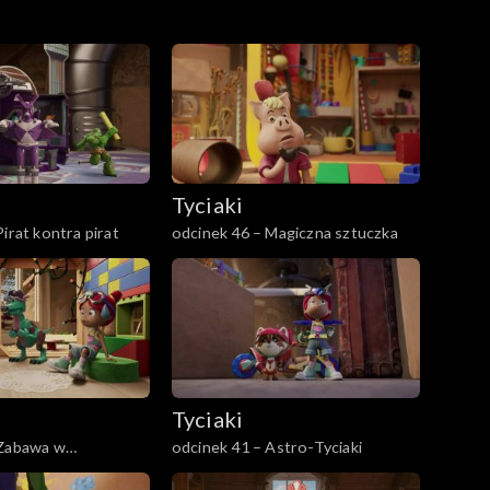
Tyciaki
irat kontra pirat
odcinek 46 – Magiczna sztuczka
Tyciaki
 Zabawa w
odcinek 41 – Astro-Tyciaki