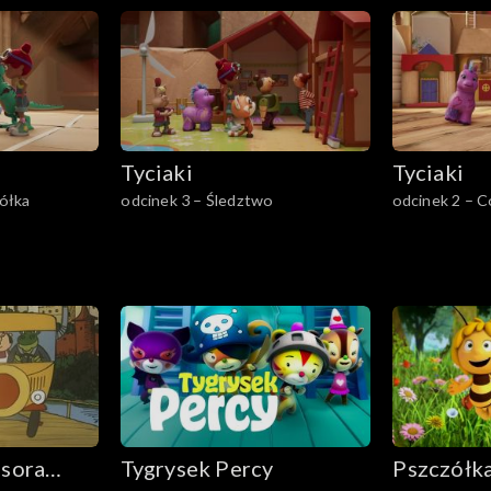
Beniaminem
Tyciaki
Tyciaki
półka
odcinek 3 – Śledztwo
odcinek 2 – C
sora
Tygrysek Percy
Pszczółk