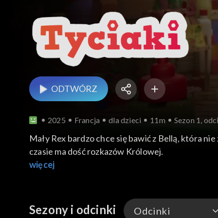
ODTWÓRZ
2025
Francja
dla dzieci
11m
Sezon 1, odc
Mały Rex bardzo chce się bawić z Bellą, która nie
czasie ma dość rozkazów Królowej.
więcej
Sezony i odcinki
Odcinki