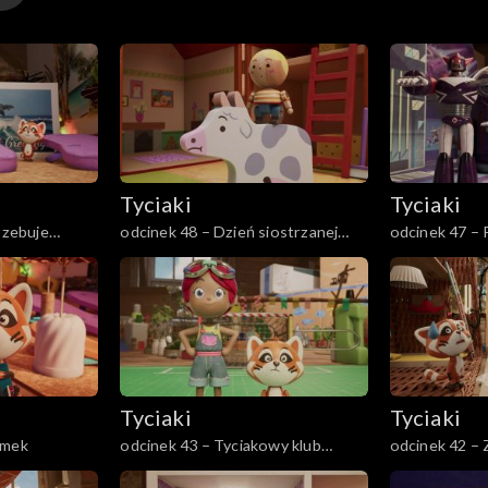
Tyciaki
Tyciaki
rzebuje
odcinek 48 – Dzień siostrzanej
odcinek 47 – P
zamiany
Tyciaki
Tyciaki
omek
odcinek 43 – Tyciakowy klub
odcinek 42 –
piłkarski
chowanego