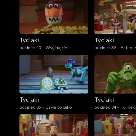
Tyciaki
Tyciaki
odcinek 40 – Wyginięcie
odcinek 39 – Astro-
dinozaurów
ratunek!
Tyciaki
Tyciaki
odcinek 35 – Czyje to jajko
odcinek 34 – Tulinek
Zielonobrodego