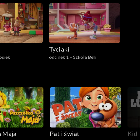
Tyciaki
osiek
odcinek 1 – Szkoła Belli
a Maja
Pat i świat
Kid