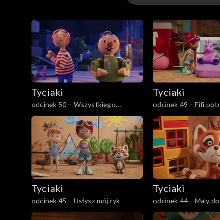
Odcinki
Tyciaki
Tyciaki
odcinek 50 – Wszystkiego
odcinek 49 – Fifi pot
najlepszego Beniaminie
przerwy
Tyciaki
Tyciaki
odcinek 45 – Usłysz mój ryk
odcinek 44 – Maly d