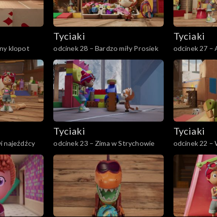
Tyciaki
Tyciaki
ny klopot
odcinek 28 – Bardzo miły Prosiek
odcinek 27 –
Tyciaki
Tyciaki
i najeźdźcy
odcinek 23 – Zima w Strychowie
odcinek 22 –