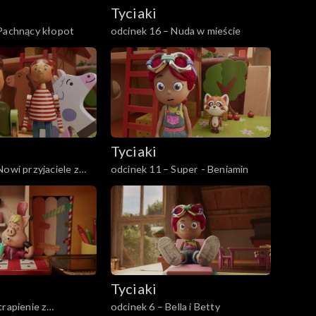
Tyciaki
 Pachnący kłopot
odcinek 16 – Nuda w mieście
Tyciaki
Nowi przyjaciele z
odcinek 11 – Super - Beniamin
Tyciaki
trapienie z
odcinek 6 – Bella i Betty