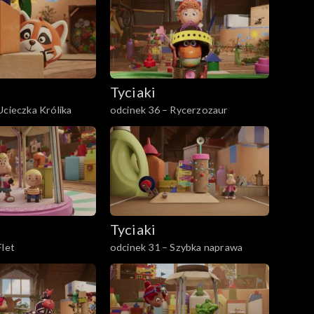
Tyciaki
Ucieczka Królika
odcinek 36 – Rycerzozaur
Tyciaki
Flet
odcinek 31 – Szybka naprawa