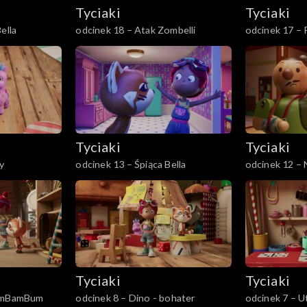
Tyciaki
Tyciaki
ella
odcinek 18 – Atak Zombelli
odcinek 17 –
Tyciaki
Tyciaki
y
odcinek 13 – Śpiąca Bella
odcinek 12 – 
zagrody
Tyciaki
Tyciaki
BimBamBum
odcinek 8 – Dino - bohater
odcinek 7 – U