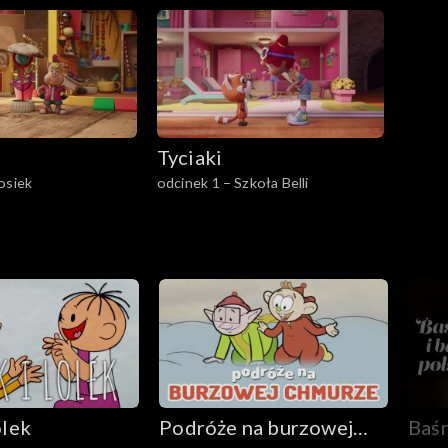
Tyciaki
osiek
odcinek 1 – Szkoła Belli
olek
Podróże na burzowej
Baśn