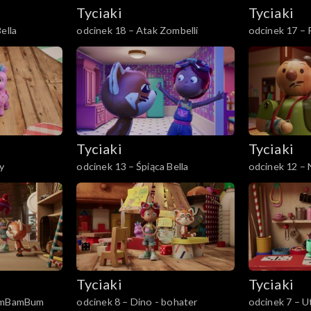
Tyciaki
Tyciaki
ella
odcinek 18 – Atak Zombelli
odcinek 17 –
Tyciaki
Tyciaki
y
odcinek 13 – Śpiąca Bella
odcinek 12 – 
zagrody
Tyciaki
Tyciaki
BimBamBum
odcinek 8 – Dino - bohater
odcinek 7 – U