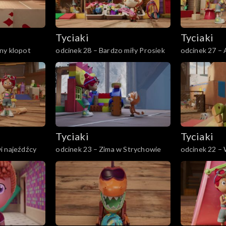
Tyciaki
Tyciaki
ny klopot
odcinek 28 – Bardzo miły Prosiek
odcinek 27 –
Tyciaki
Tyciaki
i najeźdźcy
odcinek 23 – Zima w Strychowie
odcinek 22 –