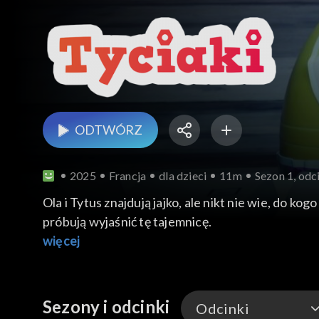
ODTWÓRZ
2025
Francja
dla dzieci
11m
Sezon 1, odc
Ola i Tytus znajdują jajko, ale nikt nie wie, do ko
próbują wyjaśnić tę tajemnicę.
więcej
Sezony i odcinki
Odcinki