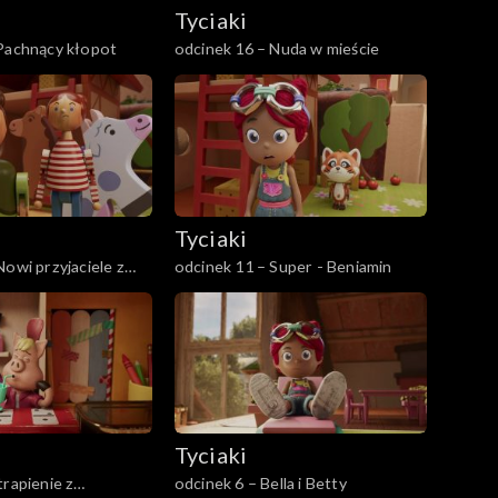
Tyciaki
 Pachnący kłopot
odcinek 16 – Nuda w mieście
Tyciaki
Nowi przyjaciele z
odcinek 11 – Super - Beniamin
Tyciaki
trapienie z
odcinek 6 – Bella i Betty