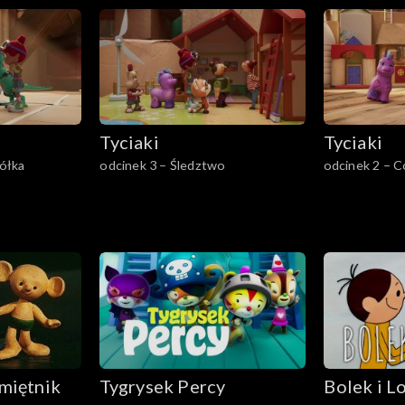
Beniaminem
Tyciaki
Tyciaki
półka
odcinek 3 – Śledztwo
odcinek 2 – C
miętnik
Tygrysek Percy
Bolek i L