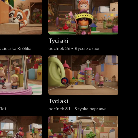
Tyciaki
Ucieczka Królika
odcinek 36 – Rycerzozaur
Tyciaki
Flet
odcinek 31 – Szybka naprawa