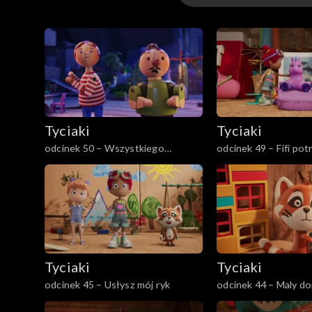
Odcinki
Tyciaki
Tyciaki
odcinek 50 – Wszystkiego
odcinek 49 – Fifi pot
najlepszego Beniaminie
przerwy
Tyciaki
Tyciaki
odcinek 45 – Usłysz mój ryk
odcinek 44 – Maly d