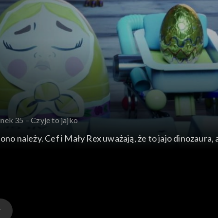
inek 35 – Czyje to jajko
go ono należy. Cef i Mały Rex uważają, że to jajo dinozaura,