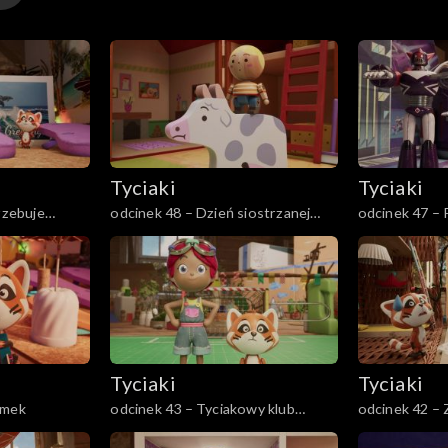
Tyciaki
Tyciaki
rzebuje
odcinek 48 – Dzień siostrzanej
odcinek 47 – P
zamiany
Tyciaki
Tyciaki
omek
odcinek 43 – Tyciakowy klub
odcinek 42 –
piłkarski
chowanego