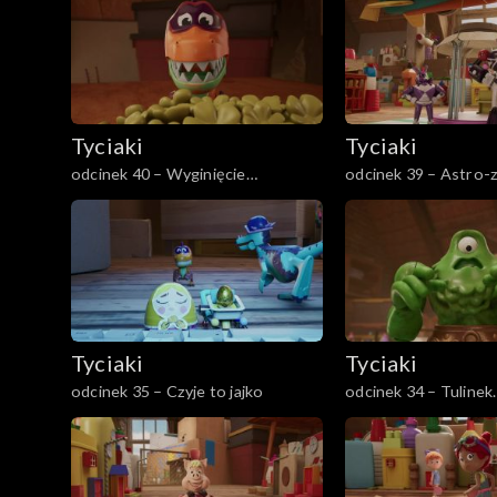
Tyciaki
Tyciaki
odcinek 40 – Wyginięcie
odcinek 39 – Astro-
dinozaurów
ratunek!
Tyciaki
Tyciaki
odcinek 35 – Czyje to jajko
odcinek 34 – Tulinek
Zielonobrodego