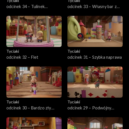
Tyciaki
Tyciaki
odcinek 34 – Tulinek
odcinek 33 – Własny bar z
Zielonobrodego
sokami
Tyciaki
Tyciaki
odcinek 32 – Flet
odcinek 31 – Szybka naprawa
Tyciaki
Tyciaki
odcinek 30 – Bardzo zły
odcinek 29 – Podwójny
dzień Prośka
klopot