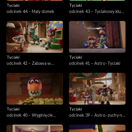
Tyciaki
Tyciaki
odcinek 44 – Maly domek
odcinek 43 – Tyciakowy klub
piłkarski
Tyciaki
Tyciaki
odcinek 42 – Zabawa w
odcinek 41 – Astro-Tyciaki
chowanego
Tyciaki
Tyciaki
odcinek 40 – Wyginięcie
odcinek 39 – Astro-zuchy na
dinozaurów
ratunek!