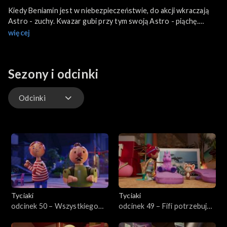
Kiedy Beniamin jest w niebezpieczeństwie, do akcji wkraczają
Astro - zuchy. Kwazar gubi przy tym swoją Astro - piąchę.
Przyjaciele ze Strychowa pomagają mu rozwiązać problem.
więcej
Sezony i odcinki
Odcinki
Odcinki
Tyciaki
Tyciaki
odcinek 50 – Wszystkiego
odcinek 49 – Fifi potrzebuje
najlepszego Beniaminie
przerwy