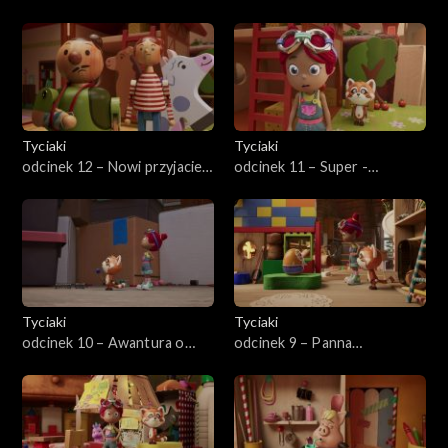
Tyciaki
Tyciaki
odcinek 12 – Nowi przyjaciele
odcinek 11 – Super -
z zagrody
Beniamin
Tyciaki
Tyciaki
odcinek 10 – Awantura o
odcinek 9 – Panna
pudełko
BimBamBum