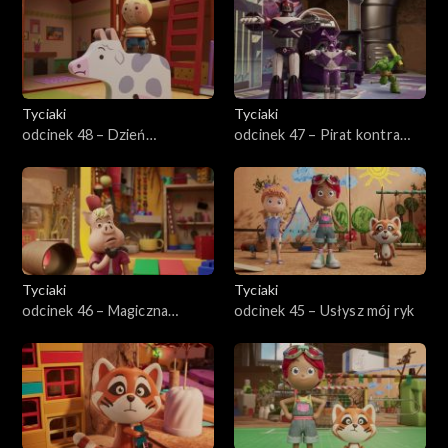
Tyciaki
Tyciaki
odcinek 48 – Dzień
odcinek 47 – Pirat kontra
siostrzanej zamiany
pirat
Tyciaki
Tyciaki
odcinek 46 – Magiczna
odcinek 45 – Usłysz mój ryk
sztuczka