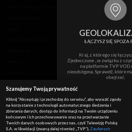
© 2026 Telewizja Polska S.A. w likwidacji
regulamin serwisu
cennik
GEOLOKALIZ
polityka prywatności
ŁĄCZYSZ SIĘ SPOZA 
moje zgody
Kraj, z którego się łączys
Zjednoczone , w związku z czy
pomoc
na platformie TVP VOD
nieodstępna. Sprawdź, które m
kontakt
obejrzeć.
voucher
Szanujemy Twoją prywatność
Nie pokazuj pon
dostępność
Kliknij "Akceptuję i przechodzę do serwisu", aby wyrazić zgody
informacje o dostawcy usług
na korzystanie z technologii automatycznego śledzenia i
ANULUJ
SP
zbierania danych, dostęp do informacji na Twoim urządzeniu
końcowym i ich przechowywanie oraz na przetwarzanie
Twoich danych osobowych przez nas, czyli Telewizję Polską
S.A. w likwidacji (zwaną dalej również „TVP”),
Zaufanych