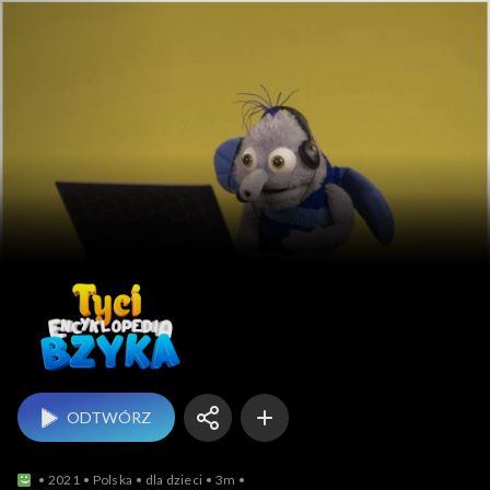
Tyci encyklopedia Bzyk
ODTWÓRZ
2021
Polska
dla dzieci
3m