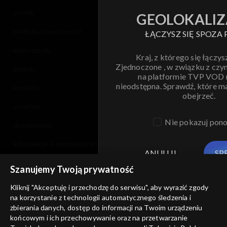
cennik
GEOLOKALIZ
polityka prywatności
ŁĄCZYSZ SIĘ SPOZA 
moje zgody
Kraj, z którego się łączys
Zjednoczone , w związku z czy
pomoc
na platformie TVP VOD
nieodstępna. Sprawdź, które m
kontakt
obejrzeć.
voucher
Nie pokazuj pon
dostępność
informacje o dostawcy usług
ANULUJ
SP
Szanujemy Twoją prywatność
Kliknij "Akceptuję i przechodzę do serwisu", aby wyrazić zgody
na korzystanie z technologii automatycznego śledzenia i
zbierania danych, dostęp do informacji na Twoim urządzeniu
końcowym i ich przechowywanie oraz na przetwarzanie