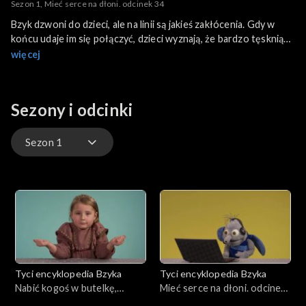
Sezon 1, Mieć serce na dłoni. odcinek 34
Bzyk dzwoni do dzieci, ale na linii są jakieś zakłócenia. Gdy w
końcu udaje im się połączyć, dzieci wyznają, że bardzo tęsknią
za Bzykiem! Przy okazji tłumacza przyjacielowi co to oznacza
więcej
„mieć serce na dłoni”.
Sezony i odcinki
Sezon 1
Sezon 1
Tyci encyklopedia Bzyka
Tyci encyklopedia Bzyka
Nabić kogoś w butelkę,
Mieć serce na dłoni. odcinek
odcinek 35
34