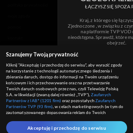
polityka prywatności
ŁĄCZYSZ SIĘ SPOZA 
moje zgody
Kraj, z którego się łączys
Zjednoczone , w związku z czy
pomoc
na platformie TVP VOD
nieodstępna. Sprawdź, które m
kontakt
obejrzeć.
voucher
Szanujemy Twoją prywatność
Nie pokazuj pon
dostępność
Kliknij "Akceptuję i przechodzę do serwisu", aby wyrazić zgody
informacje o dostawcy usług
na korzystanie z technologii automatycznego śledzenia i
ANULUJ
SP
zbierania danych, dostęp do informacji na Twoim urządzeniu
końcowym i ich przechowywanie oraz na przetwarzanie
Twoich danych osobowych przez nas, czyli Telewizję Polską
S.A. w likwidacji (zwaną dalej również „TVP”),
Zaufanych
Partnerów z IAB* (1201 firm)
oraz pozostałych
Zaufanych
Partnerów TVP (93 firm)
, w celach marketingowych (w tym do
zautomatyzowanego dopasowania reklam do Twoich
zainteresowań i mierzenia ich skuteczności) i pozostałych,
które wskazujemy poniżej, a także zgody na udostępnianie
Akceptuję i przechodzę do serwisu
przez nas identyfikatora PPID do Google.