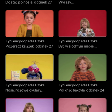
Dostać po nosie. odcinek 29
Wyrazy
dźwiękonaśladowcze,
odcinek 28
Tyci encyklopedia Bzyka
Tyci encyklopedia Bzyka
Pożeracz książek, odcinek 27
Być w siódmym niebie,
odcinek 26
Tyci encyklopedia Bzyka
Tyci encyklopedia Bzyka
Nosić różowe okulary,
Połknąć bakcyla, odcinek 24
odcinek 25