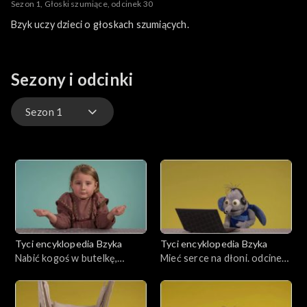
Sezon 1, Głoski szumiące, odcinek 30
Bzyk uczy dzieci o głoskach szumiących.
Sezony i odcinki
Sezon 1
Sezon 1
Tyci encyklopedia Bzyka
Tyci encyklopedia Bzyka
Nabić kogoś w butelkę,
Mieć serce na dłoni. odcinek
odcinek 35
34