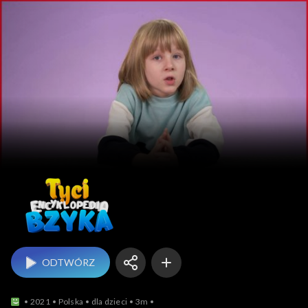
Tyci encyklopedia Bzyk
ODTWÓRZ
2021
Polska
dla dzieci
3m