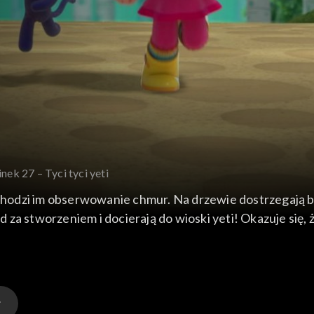
nek 27 – Tyci tyci yeti
wychodzi im obserwowanie chmur. Na drzewie dostrzegają b
a stworzeniem i docierają do wioski yeti! Okazuje się, że
owanie Gryzeldy nie jest dobrym pomysłem…