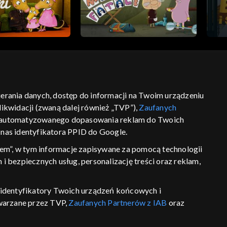
bierania danych, dostęp do informacji na Twoim urządzeniu
ść
informacje o dostawcy usług
ikwidacji (zwaną dalej również „TVP”),
Zaufanych
 zautomatyzowanego dopasowania reklam do Twoich
z nas identyfikatora PPID do Google.
em”, w tym informacje zapisywane za pomocą technologii
 bezpiecznych usług, personalizację treści oraz reklam,
P, identyfikatory Twoich urządzeń końcowych i
twarzane przez TVP,
Zaufanych Partnerów z IAB
oraz
eniu lub dostęp do nich, wyboru podstawowych reklam,
reści, wyboru spersonalizowanych treści, pomiaru