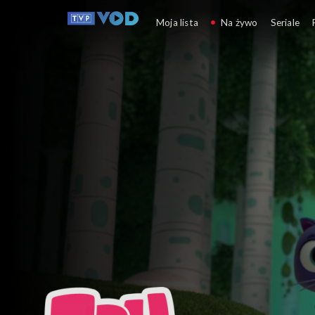
Tru i Tęczowe Królestw
Moja lista
Na żywo
Seriale