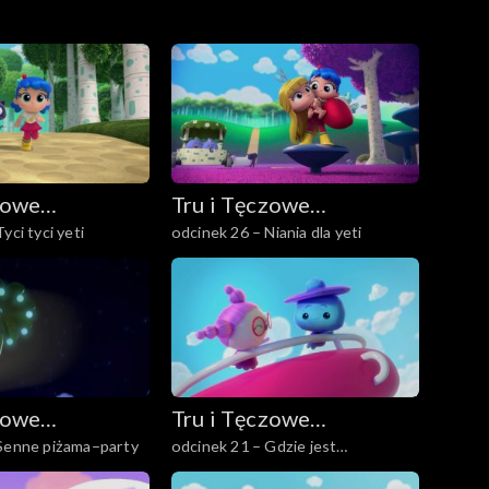
zowe
Tru i Tęczowe
yci tyci yeti
odcinek 26 – Niania dla yeti
o
Królestwo
zowe
Tru i Tęczowe
 Senne piżama–party
odcinek 21 – Gdzie jest
o
Królestwo
Kłębuszka?