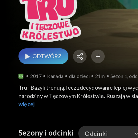
ODTWÓRZ
2017
Kanada
dla dzieci
21m
Sezon 1, odci
Tru i Bazyli trenują, lecz zdecydowanie lepiej 
narodziny w Tęczowym Królestwie. Ruszają w ślad z
obecność bociarki, która uwielbia ciszę. Inform
więcej
Sezony i odcinki
Odcinki