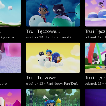
Tru i Tęczowe
Tru i Tęc
 życzenie
odcinek 18 – Fru Fru Fruwaki
odcinek 17 – 
Królestwo
Królestw
Tru i Tęczowe
Tru i Tęc
iadło
odcinek 13 – Pani Nocy i Pani Dnia
odcinek 12 – 
Królestwo
Królestw