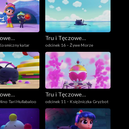
zowe
Tru i Tęczowe
Kosmiczny katar
odcinek 16 – Żywe Morze
o
Królestwo
zowe
Tru i Tęczowe
Hino Tari Hullabaloo
odcinek 11 – Księżniczka Gryzbot
o
Królestwo