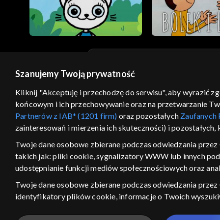
Szanujemy Twoją prywatność
© 2026 Telewizja Polska S.A. w likwidacji
Kliknij "Akceptuję i przechodzę do serwisu", aby wyrazić z
regulamin serwisu
cennik
polityka prywatności
końcowym i ich przechowywanie oraz na przetwarzanie Twoic
GEOLOKALIZA
Partnerów z IAB* (1201 firm)
oraz pozostałych
Zaufanych 
zainteresowań i mierzenia ich skuteczności) i pozostałych,
ŁĄCZYSZ SIĘ SPOZA PO
Twoje dane osobowe zbierane podczas odwiedzania przez 
Kraj, z którego się łączysz, to Stan
takich jak: pliki cookie, sygnalizatory WWW lub innych po
w związku z czym część tytułów na
udostępnianie funkcji mediów społecznościowych oraz anal
VOD może być nieodstępna. Spr
materiały możesz obejr
Twoje dane osobowe zbierane podczas odwiedzania przez
identyfikatory plików cookie, informacje o Twoich wyszuk
Nie pokazuj ponow
pozostałych
Zaufanych Partnerów TVP
dla realizacji nast
wyboru spersonalizowanych reklam, tworzenia profilu sper