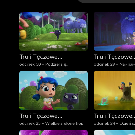
Odcinki
Tru i Tęczowe
Tru i Tęczowe
odcinek 30 – Podziel się
odcinek 29 – Naj-naj
Królestwo
Królestwo
drapaczkiem
Tru i Tęczowe
Tru i Tęczowe
odcinek 25 – Wielkie zielone hop
odcinek 24 – Dzień s
Królestwo
Królestwo
serc