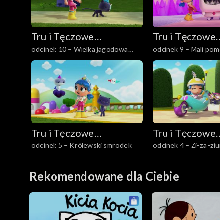
Tru i Tęczowe
Tru i Tęczowe
odcinek 10 – Wielka jagodowa
odcinek 9 – Mali pom
Królestwo
Królestwo
zagadka
Tru i Tęczowe
Tru i Tęczowe
odcinek 5 – Królewski smrodek
odcinek 4 – Zi-za-zi
Królestwo
Królestwo
Rekomendowane dla Ciebie