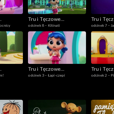
Tru i Tęczowe
Tru i Tęc
ocnicy
odcinek 8 – Kitinati
odcinek 7 – J
Królestwo
Królestw
Tru i Tęczowe
Tru i Tęc
um!
odcinek 3 – Łapi-czepi
odcinek 2 – P
Królestwo
Królestw