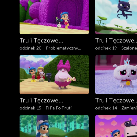
Tru i Tęczowe
Tru i Tęczowe
odcinek 20 – Problematyczny
odcinek 19 – Szalone
Królestwo
Królestwo
mech
Tru i Tęczowe
Tru i Tęczowe
odcinek 15 – Fi Fa Fo Fruti
odcinek 14 – Zamien
Królestwo
Królestwo