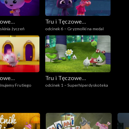
zowe
Tru i Tęczowe
askinia życzeń
odcinek 6 – Gryzmolki na medal
o
Królestwo
zowe
Tru i Tęczowe
ilnujemy Frutiego
odcinek 1 – Superhiperdyskoteka
o
Królestwo