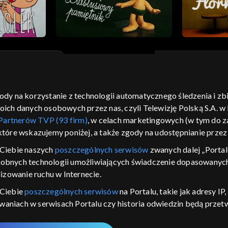
gody na korzystanie z technologii automatycznego śledzenia i z
moje zgody
pomoc
kontakt
voucher
dostępno
h danych osobowych przez nas, czyli Telewizję Polską S.A. w l
CJA
Partnerów TVP (93 firm)
, w celach marketingowych (w tym do
 które wskazujemy poniżej, a także zgody na udostępnianie prze
LSKI
Ciebie naszych
poszczególnych serwisów
zwanych dalej „Portal
y Zjednoczone ,
dobnych technologii umożliwiających świadczenie dopasowanych i
 platformie TVP
izowanie ruchu w Internecie.
awdź, które
zeć.
 Ciebie
poszczególnych serwisów
na Portalu, takie jak adresy I
iwaniach w serwisach Portalu czy historia odwiedzin będą prze
nie
ępujących celów i funkcji: przechowywania informacji na urządz
sonalizowanych reklam, tworzenia profilu spersonalizowanych t