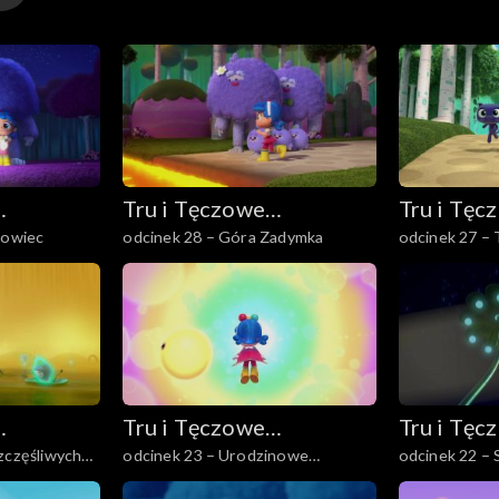
Tru i Tęczowe
Tru i Tęc
-owiec
odcinek 28 – Góra Zadymka
odcinek 27 – T
Królestwo
Królestw
Tru i Tęczowe
Tru i Tęc
zczęśliwych
odcinek 23 – Urodzinowe
odcinek 22 –
Królestwo
Królestw
przyjęcie Tru