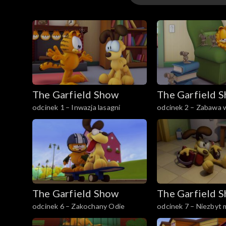
Sezon 1
Sezon 2
Sezon 3
The Garfield Show
The Garfield 
Sezon 4
odcinek 1 – Inwazja lasagni
odcinek 2 – Zabawa w
myszkę
The Garfield Show
The Garfield 
odcinek 6 – Zakochany Odie
odcinek 7 – Niezbyt 