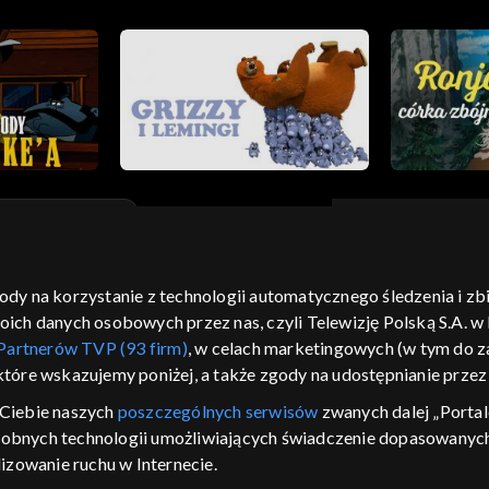
gody na korzystanie z technologii automatycznego śledzenia i z
moje zgody
pomoc
kontakt
voucher
dostępno
h danych osobowych przez nas, czyli Telewizję Polską S.A. w l
CJA
Partnerów TVP (93 firm)
, w celach marketingowych (w tym do
 które wskazujemy poniżej, a także zgody na udostępnianie prze
LSKI
Ciebie naszych
poszczególnych serwisów
zwanych dalej „Portal
y Zjednoczone ,
dobnych technologii umożliwiających świadczenie dopasowanych i
 platformie TVP
izowanie ruchu w Internecie.
awdź, które
zeć.