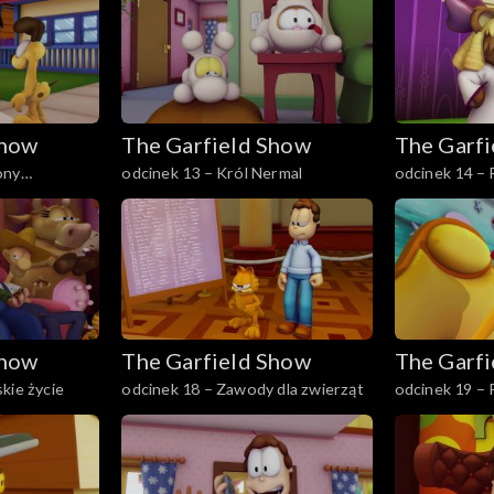
Show
The Garfield Show
The Garf
ony
odcinek 13 – Król Nermal
odcinek 14 – Rozpaczliwe
poszukiwania
Show
The Garfield Show
The Garf
kie życie
odcinek 18 – Zawody dla zwierząt
odcinek 19 – 