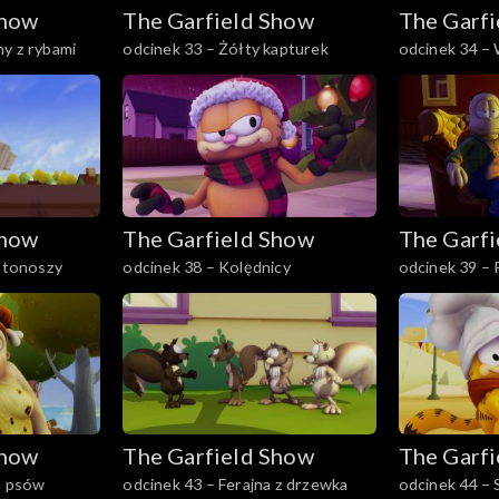
Show
The Garfield Show
The Garf
y z rybami
odcinek 33 – Żółty kapturek
odcinek 34 –
Show
The Garfield Show
The Garf
istonoszy
odcinek 38 – Kolędnicy
odcinek 39 –
spadkobierca
Show
The Garfield Show
The Garf
a psów
odcinek 43 – Ferajna z drzewka
odcinek 44 – 