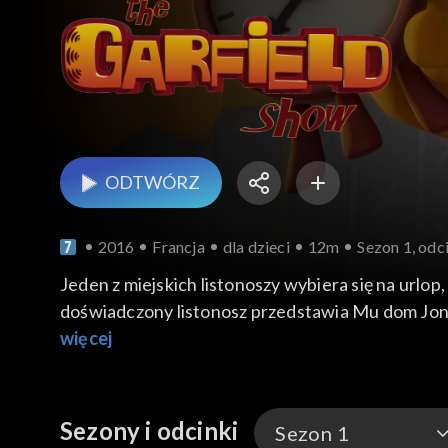
ODTWÓRZ
2016
Francja
dla dzieci
12m
Sezon 1, odc
Jeden z miejskich listonoszy wybiera się na urlo
doświadczony listonosz przedstawia Mu dom Jona i
dokuczać listonoszom. Jak poradzi sobie z nowym
więcej
Sezony i odcinki
Sezon 1