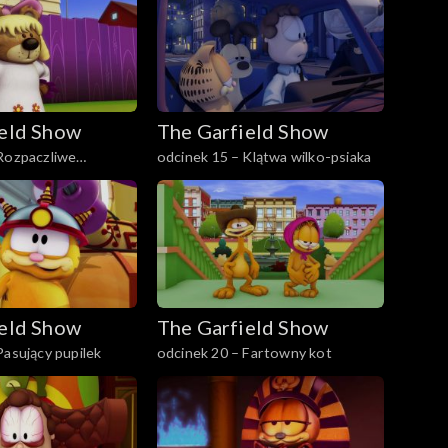
ield Show
The Garfield Show
odcinek 15 – Klątwa wilko-psiaka
 Pooky'ego
ield Show
The Garfield Show
Pasujący pupilek
odcinek 20 – Fartowny kot