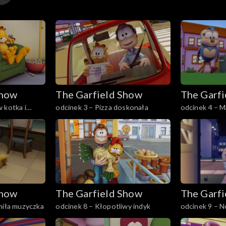
Show
The Garfield Show
The Garf
 kotka i
odcinek 3 – Pizza doskonała
odcinek 4 – M
Show
The Garfield Show
The Garf
miła muzyczka
odcinek 8 – Kłopotliwy indyk
odcinek 9 – 