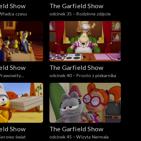
ield Show
The Garfield Show
 Władca czasu
odcinek 35 – Rodzinne zdjęcie
ield Show
The Garfield Show
 Prawowity
odcinek 40 – Prosto z piekarnika
ield Show
The Garfield Show
Serowy świat
odcinek 45 – Wizyta Nermala