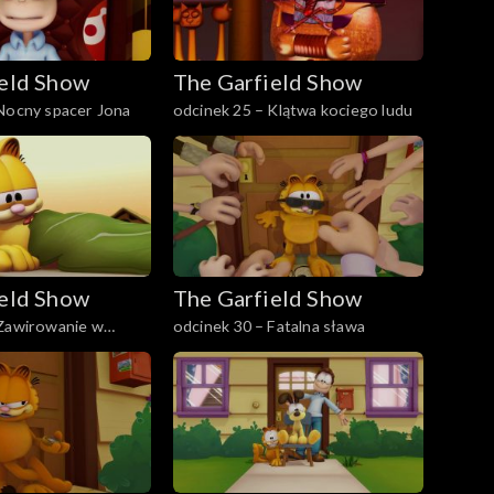
ield Show
The Garfield Show
 Nocny spacer Jona
odcinek 25 – Klątwa kociego ludu
ield Show
The Garfield Show
 Zawirowanie w
odcinek 30 – Fatalna sława