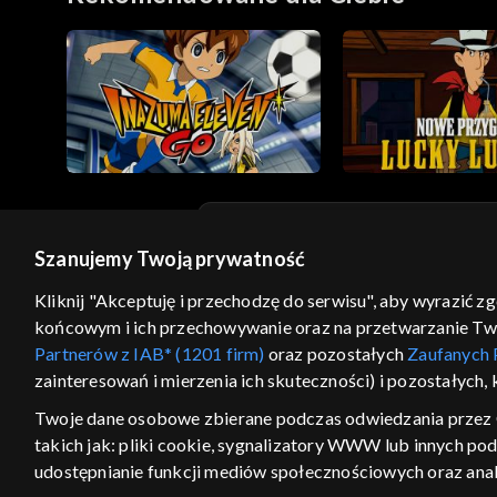
Szanujemy Twoją prywatność
© 2026 Telewizja Polska S.A. w likwidacji
Kliknij "Akceptuję i przechodzę do serwisu", aby wyrazić z
regulamin serwisu
cennik
polityka prywatności
końcowym i ich przechowywanie oraz na przetwarzanie Twoic
GEOLOKALIZA
Partnerów z IAB* (1201 firm)
oraz pozostałych
Zaufanych 
zainteresowań i mierzenia ich skuteczności) i pozostałych,
ŁĄCZYSZ SIĘ SPOZA PO
Twoje dane osobowe zbierane podczas odwiedzania przez 
Kraj, z którego się łączysz, to Stan
takich jak: pliki cookie, sygnalizatory WWW lub innych po
w związku z czym część tytułów na
udostępnianie funkcji mediów społecznościowych oraz anal
VOD może być nieodstępna. Spr
materiały możesz obejr