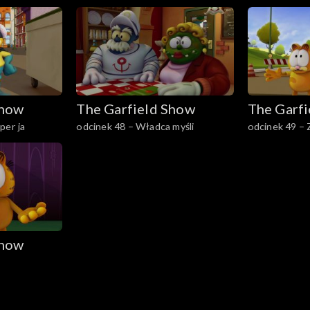
Show
The Garfield Show
The Garf
per ja
odcinek 48 – Władca myśli
odcinek 49 – 
latający
Show