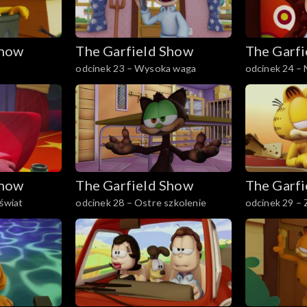
Show
The Garfield Show
The Garf
odcinek 23 – Wysoka waga
odcinek 24 –
Show
The Garfield Show
The Garf
 świat
odcinek 28 – Ostre szkolenie
odcinek 29 –
czasie