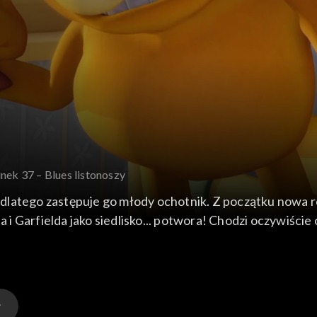
inek 37 – Blues listonoszy
p, dlatego zastępuje go młody ochotnik. Z początku nowa r
 Garfielda jako siedlisko... potwora! Chodzi oczywiście o
 narybkiem miejskiej poczty?