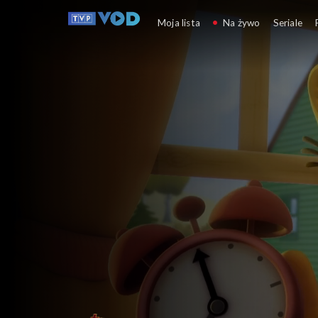
The Garfield Show
Moja lista
Na żywo
Seriale