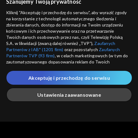
Szanujemy Twoją prywatność
Nie pokazuj pon
dostępność
Kliknij "Akceptuję i przechodzę do serwisu", aby wyrazić zgody
informacje o dostawcy usług
na korzystanie z technologii automatycznego śledzenia i
ANULUJ
SP
zbierania danych, dostęp do informacji na Twoim urządzeniu
końcowym i ich przechowywanie oraz na przetwarzanie
Twoich danych osobowych przez nas, czyli Telewizję Polską
S.A. w likwidacji (zwaną dalej również „TVP”),
Zaufanych
Partnerów z IAB* (1201 firm)
oraz pozostałych
Zaufanych
Partnerów TVP (93 firm)
, w celach marketingowych (w tym do
zautomatyzowanego dopasowania reklam do Twoich
zainteresowań i mierzenia ich skuteczności) i pozostałych,
które wskazujemy poniżej, a także zgody na udostępnianie
Akceptuję i przechodzę do serwisu
przez nas identyfikatora PPID do Google.
Twoje dane osobowe zbierane podczas odwiedzania przez
Ustawienia zaawansowane
Ciebie naszych
poszczególnych serwisów
zwanych dalej
„Portalem”, w tym informacje zapisywane za pomocą
technologii takich jak: pliki cookie, sygnalizatory WWW lub
innych podobnych technologii umożliwiających świadczenie
Główna
Szukaj
Moja lista
Na żywo
Więcej
dopasowanych i bezpiecznych usług, personalizację treści
oraz reklam, udostępnianie funkcji mediów społecznościowych
oraz analizowanie ruchu w Internecie.