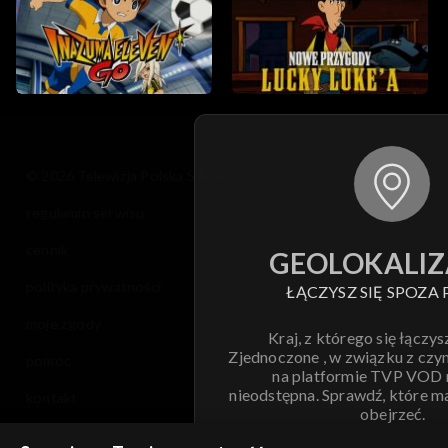
© 2026 Telewizja Polska S.A. w likwidacji
regulamin serwisu
cennik
GEOLOKALIZ
polityka prywatności
ŁĄCZYSZ SIĘ SPOZA 
moje zgody
Kraj, z którego się łączys
Zjednoczone , w związku z czy
pomoc
na platformie TVP VOD
nieodstępna. Sprawdź, które m
kontakt
obejrzeć.
voucher