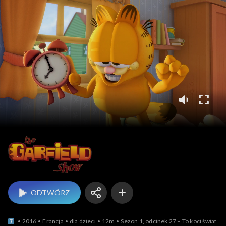
The Garfield Show
ODTWÓRZ
2016
Francja
dla dzieci
12m
Sezon 1, odcinek 27 – To koci świat