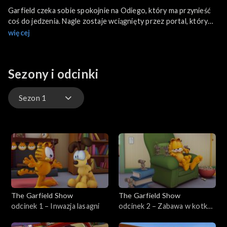
Garfield czeka sobie spokojnie na Odiego, który ma przynieść
coś do jedzenia. Nagle zostaje wciągnięty przez portal, który
przemieszcza go do… domu. Wszystko wydaje się być na swoim
więcej
miejscu – meble, lampy, ukochana kanapa, jednak coś jest nie
tak… Okazuje się, że koty i ludzie zamienili się rolami!
Sezony i odcinki
Sezon 1
Sezon 1
Sezon 2
Sezon 3
The Garfield Show
The Garfield Show
Sezon 4
odcinek 1 – Inwazja lasagni
odcinek 2 – Zabawa w kotka i
myszkę