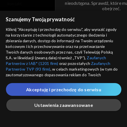
nieodstępna. Sprawdź, które m
kontakt
obejrzeć.
voucher
Szanujemy Twoją prywatność
Nie pokazuj pon
dostępność
Kliknij "Akceptuję i przechodzę do serwisu", aby wyrazić zgody
na korzystanie z technologii automatycznego śledzenia i
informacje o dostawcy usług
ANULUJ
SP
zbierania danych, dostęp do informacji na Twoim urządzeniu
końcowym i ich przechowywanie oraz na przetwarzanie
Twoich danych osobowych przez nas, czyli Telewizję Polską
S.A. w likwidacji (zwaną dalej również „TVP”),
Zaufanych
Partnerów z IAB* (1201 firm)
oraz pozostałych
Zaufanych
Partnerów TVP (93 firm)
, w celach marketingowych (w tym do
zautomatyzowanego dopasowania reklam do Twoich
zainteresowań i mierzenia ich skuteczności) i pozostałych,
które wskazujemy poniżej, a także zgody na udostępnianie
Akceptuję i przechodzę do serwisu
przez nas identyfikatora PPID do Google.
Twoje dane osobowe zbierane podczas odwiedzania przez
Ustawienia zaawansowane
Ciebie naszych
poszczególnych serwisów
zwanych dalej
„Portalem”, w tym informacje zapisywane za pomocą
technologii takich jak: pliki cookie, sygnalizatory WWW lub
innych podobnych technologii umożliwiających świadczenie
Główna
Szukaj
Moja lista
Na żywo
Więcej