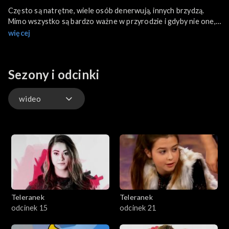
Często są natrętne, wiele osób denerwują, innych brzydzą.
Mimo wszystko są bardzo ważne w przyrodzie i gdyby nie one,
nawet życie ludzi byłoby zagrożone. Mowa o owadach! W tym
więcej
odcinku mówimy o tym jak ważną pełnią rolę. Wybieramy się na
łąkę aby przyjrzeć się ich życiu, opowiadamy kilka ciekawostek
dotyczących wszelkich robaków oraz pokazujemy jak
Sezony i odcinki
własnoręcznie przygotować dla nich... hotel!
wideo
wideo
Teleranek
Teleranek
odcinek 15
odcinek 21