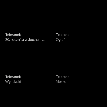
Teleranek
Teleranek
80. rocznica wybuchu II
Ogień
Wojny Światowej
Teleranek
Teleranek
Wynalazki
Morze