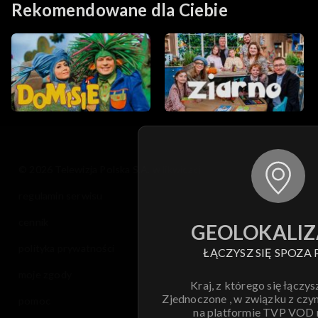
Rekomendowane dla Ciebie
© 2026 Telewizja Polska S.A. w likwidacji
regulamin serwisu
cennik
GEOLOKALIZ
polityka prywatności
ŁĄCZYSZ SIĘ SPOZA 
moje zgody
Kraj, z którego się łączys
Zjednoczone , w związku z czy
pomoc
na platformie TVP VOD