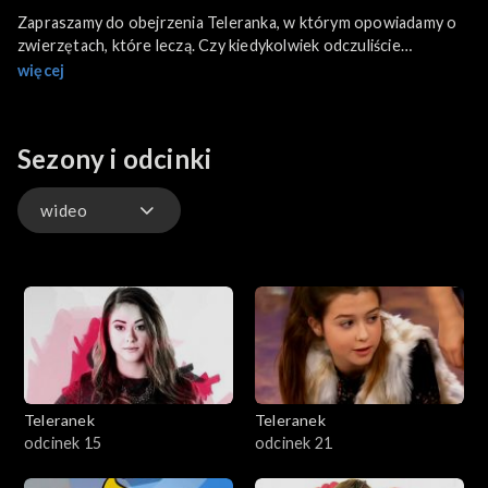
Zapraszamy do obejrzenia Teleranka, w którym opowiadamy o
zwierzętach, które leczą. Czy kiedykolwiek odczuliście
pozytywne oddziaływanie zwierząt na Wasze samopoczucie?
więcej
Poznacie zwierzęta, które wspomagają leczenie i są
współtowarzyszami podczas różnego rodzaju terapii.
Spotykamy się z alpakami i podpatrujemy, jak przebiegają zajęcia
Sezony i odcinki
z ich udziałem. Jak obcowanie ze zwierzęciem może wpłynąć na
poprawę koordynacji ruchowej czy wymowy? Jakie ćwiczenia i
zadania stoją przed uczestnikami alpakoterapii?
wideo
wideo
Teleranek
Teleranek
odcinek 15
odcinek 21