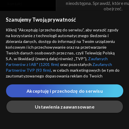
nieodstępna. Sprawdź, które m
kontakt
obejrzeć.
voucher
Szanujemy Twoją prywatność
Nie pokazuj pon
dostępność
Kliknij "Akceptuję i przechodzę do serwisu", aby wyrazić zgody
na korzystanie z technologii automatycznego śledzenia i
informacje o dostawcy usług
ANULUJ
SP
zbierania danych, dostęp do informacji na Twoim urządzeniu
końcowym i ich przechowywanie oraz na przetwarzanie
Twoich danych osobowych przez nas, czyli Telewizję Polską
S.A. w likwidacji (zwaną dalej również „TVP”),
Zaufanych
Partnerów z IAB* (1201 firm)
oraz pozostałych
Zaufanych
Partnerów TVP (93 firm)
, w celach marketingowych (w tym do
zautomatyzowanego dopasowania reklam do Twoich
zainteresowań i mierzenia ich skuteczności) i pozostałych,
które wskazujemy poniżej, a także zgody na udostępnianie
Akceptuję i przechodzę do serwisu
przez nas identyfikatora PPID do Google.
Twoje dane osobowe zbierane podczas odwiedzania przez
Ustawienia zaawansowane
Ciebie naszych
poszczególnych serwisów
zwanych dalej
„Portalem”, w tym informacje zapisywane za pomocą
technologii takich jak: pliki cookie, sygnalizatory WWW lub
innych podobnych technologii umożliwiających świadczenie
Główna
Szukaj
Moja lista
Na żywo
Więcej