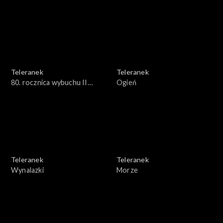
Teleranek
Teleranek
80. rocznica wybuchu II
Ogień
Wojny Światowej
Teleranek
Teleranek
Wynalazki
Morze