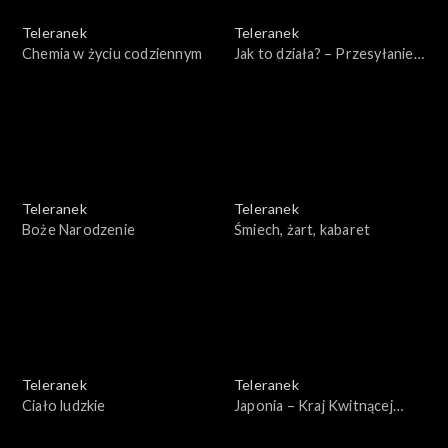
Teleranek
Teleranek
Chemia w życiu codziennym
Jak to działa? – Przesyłanie
informacji
Teleranek
Teleranek
Boże Narodzenie
Śmiech, żart, kabaret
Teleranek
Teleranek
Ciało ludzkie
Japonia – Kraj Kwitnącej
Wiśni