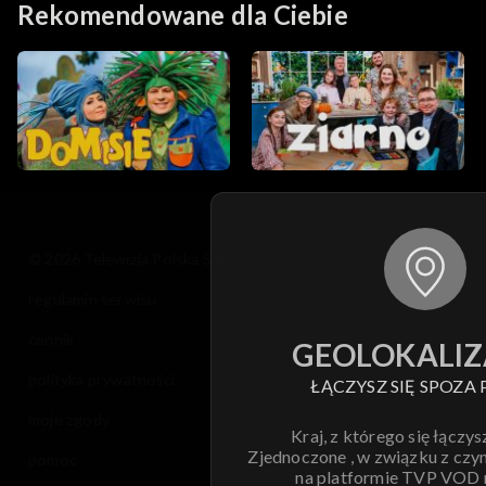
Rekomendowane dla Ciebie
© 2026 Telewizja Polska S.A. w likwidacji
regulamin serwisu
cennik
GEOLOKALIZ
polityka prywatności
ŁĄCZYSZ SIĘ SPOZA 
moje zgody
Kraj, z którego się łączys
Zjednoczone , w związku z czy
pomoc
na platformie TVP VOD