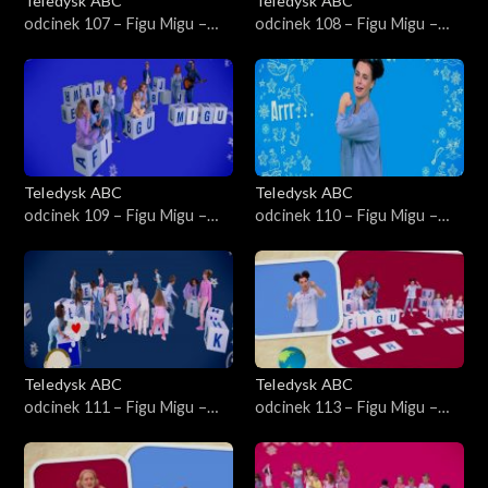
Teledysk ABC
Teledysk ABC
odcinek 107 – Figu Migu –
odcinek 108 – Figu Migu –
Robaczek
Kot i mysz
Teledysk ABC
Teledysk ABC
odcinek 109 – Figu Migu –
odcinek 110 – Figu Migu –
Pokazuj i dokazuj
Kiedy pirat robi arrr
Teledysk ABC
Teledysk ABC
odcinek 111 – Figu Migu –
odcinek 113 – Figu Migu –
Kłamczucha
Eko jest niedaleko