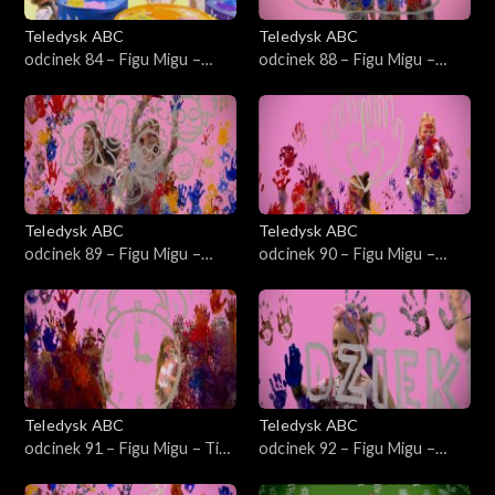
Teledysk ABC
Teledysk ABC
odcinek 84 – Figu Migu –
odcinek 88 – Figu Migu –
Spacer
Owocowe mniam przysmaki
Teledysk ABC
Teledysk ABC
odcinek 89 – Figu Migu –
odcinek 90 – Figu Migu –
Mistrzowska rodzina
Pomaganie jest wyzwaniem
Teledysk ABC
Teledysk ABC
odcinek 91 – Figu Migu – Tiku
odcinek 92 – Figu Migu –
tak-tiku nie
Trzy słowa – pierwsza klasa