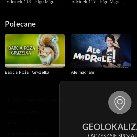
odcinek 118 – Figu Migu –
odcinek 119 – Figu Migu –
Nie zjem i już
Hipopotam u dentysty
Polecane
Babcia Róża i Gryzelka
Ale mądrale!
© 2026 Telewizja Polska S.A. w likwidacji
regulamin serwisu
cennik
GEOLOKALIZ
polityka prywatności
ŁĄCZYSZ SIĘ SPOZA 