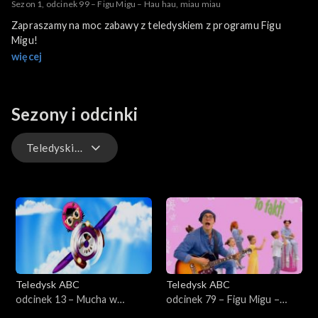
Sezon 1, odcinek 99 – Figu Migu – Hau hau, miau miau
Zapraszamy na moc zabawy z teledyskiem z programu Figu
Migu!
więcej
Sezony i odcinki
Teledyski – Figu Migu
Teledyski – Figu Migu
Teledyski – Przyjaciele Misia i Margolci
Teledysk ABC
Teledysk ABC
odcinek 13 – Mucha w
odcinek 79 – Figu Migu –
Mucholocie
Każdy jest inny