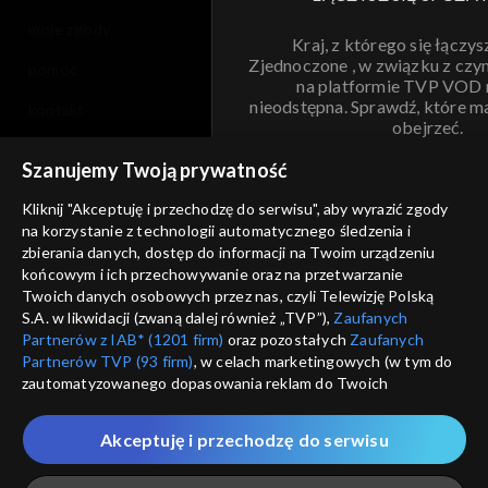
moje zgody
Kraj, z którego się łączys
Zjednoczone , w związku z czy
pomoc
na platformie TVP VOD
nieodstępna. Sprawdź, które m
kontakt
obejrzeć.
voucher
Szanujemy Twoją prywatność
Nie pokazuj pon
dostępność
Kliknij "Akceptuję i przechodzę do serwisu", aby wyrazić zgody
informacje o dostawcy usług
na korzystanie z technologii automatycznego śledzenia i
ANULUJ
SP
zbierania danych, dostęp do informacji na Twoim urządzeniu
końcowym i ich przechowywanie oraz na przetwarzanie
Twoich danych osobowych przez nas, czyli Telewizję Polską
S.A. w likwidacji (zwaną dalej również „TVP”),
Zaufanych
Partnerów z IAB* (1201 firm)
oraz pozostałych
Zaufanych
Partnerów TVP (93 firm)
, w celach marketingowych (w tym do
zautomatyzowanego dopasowania reklam do Twoich
zainteresowań i mierzenia ich skuteczności) i pozostałych,
które wskazujemy poniżej, a także zgody na udostępnianie
Akceptuję i przechodzę do serwisu
przez nas identyfikatora PPID do Google.
Twoje dane osobowe zbierane podczas odwiedzania przez