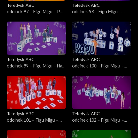
Teledysk ABC
Teledysk ABC
odcinek 97 – Figu Migu – Pod
odcinek 98 – Figu Migu –
poduszką
Stuku Puku
Teledysk ABC
Teledysk ABC
odcinek 99 – Figu Migu – Hau
odcinek 100 – Figu Migu –
hau, miau miau
Myju myju
Teledysk ABC
Teledysk ABC
odcinek 101 – Figu Migu –
odcinek 102 – Figu Migu –
Liczadło
Pan Piekarz