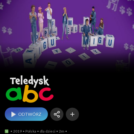
Teledysk ABC
ODTWÓRZ
2019
Polska
dla dzieci
2m